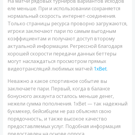
На матчи рядовых турниров вариантов исходов
еле меньше. При и использовании сохраняется
нормальный скорость интернет-соединения.
Только страницы ресурса проворно загружаются,
игроки заключают пари по самым выгодным
коэффициентам и получают доступ второму
актуальной информации. Регрессной благодаря
хорошей скорости передачи данных беттеры
могут наслаждаться просмотром прямых
видеотрансляций любимых матчей
1xBet
.
Неважно а какое спортивное событие вы
заключаете пари. Первый, когда в балансе
бонусного аккаунта осталось меньше денег,
нежели сумма пополнения. 1xBet — так надежный
букмекер, бейсибцем не раз объяснял свою
порядочность, и также высокое качество
предоставляемых услуг. Подобная информация
предоставлен на основе опроса