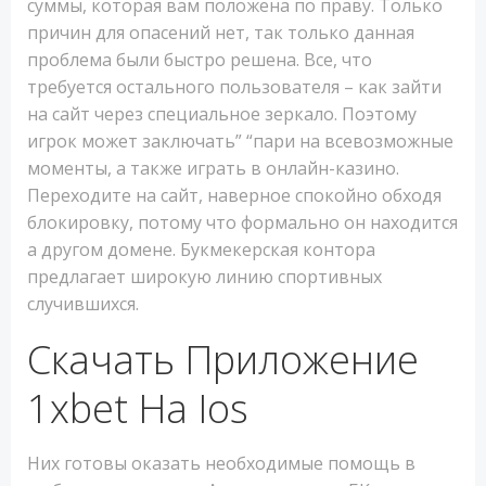
суммы, которая вам положена по праву. Только
причин для опасений нет, так только данная
проблема были быстро решена. Все, что
требуется остального пользователя – как зайти
на сайт через специальное зеркало. Поэтому
игрок может заключать” “пари на всевозможные
моменты, а также играть в онлайн-казино.
Переходите на сайт, наверное спокойно обходя
блокировку, потому что формально он находится
а другом домене. Букмекерская контора
предлагает широкую линию спортивных
случившихся.
Скачать Приложение
1xbet На Ios
Них готовы оказать необходимые помощь в