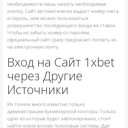
необходимости лишь нажать необходимые
кнопку. Сайт автоматически выдаст номер счета
и пароль, ним можно пользоваться
усовершенство последующего входа же ставок.
Чтобы но забыть номер со паролем,
официальный сайт сразу предлагает послать их
на электронную почту.
Вход на Сайт 1xbet
через Другие
Источники
Их точное много известно только
администрации букмекерской конторы. Только
одно из которые будет заблокировано, стоит
найти новое вскоре поисковые системы. Ддя