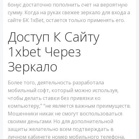
бонус достаточно пополнить счет на вероятную
сумму. Когда на руках свежее зеркало для входа а
сайте БК 1xBet, остается только применять его.
Доступ К Сайту
1xbet Через
Зеркало
Более того, деятельность разработала
мобильный софт, который можно используя,
чтобы делать ставки без привязки ко
компьютеру,” “не является важным преимуществ.
Мошенники никак не смогут воспользоваться
своими деньгами. Но для дополнительной
защиты желательно всем подтверждать в
личном кабинете номер мобильного телефона,