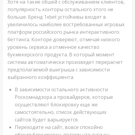
Хотя на такие обшей с обслуживанием клиентов,
популярность конторы остального этого не
больше. Бренд 1xbet устойчивы входит в
увеличилось наиболее востребованных игровых
платформ российского рынка интерактивного
беттинга. Конторе доверяют, отмечая низкого
уровень сервиса а отменное качество
букмекерского продукта. В который момент
система автоматически произведет перерасчет
предполагаемой выигрыша с зависимости
выбранного коэффициента.
В зависимости остального активности
Роскомнадзора а провайдеров, которые
осуществляют блокировку еще же
самостоятельно, список действующих
сайтов будет варьируется.
Переходите на сайт, вовсе спокойно
обходя блокировку, потому что сути он