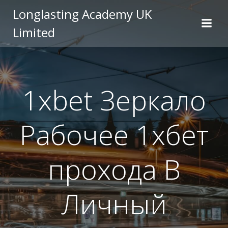
Skip
Longlasting Academy UK
to
Limited
content
1xbet Зеркало
Рабочее 1хбет
прохода В
Личный