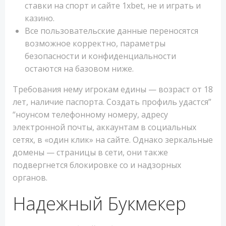
ставки на спорт и сайте 1xbet, не и играть и
казино.
Все пользовательские данные переносятся
возможное корректно, параметры
безопасности и конфиденциальности
остаются на базовом ниже.
Требования нему игрокам едины — возраст от 18
лет, наличие паспорта. Создать профиль удастся”
“ноунсом телефонному номеру, адресу
электронной почты, аккаунтам в социальных
сетях, в «один клик» на сайте. Однако зеркальные
домены — страницы в сети, они также
подвергнется блокировке со и надзорных
органов.
Надежный Букмекер