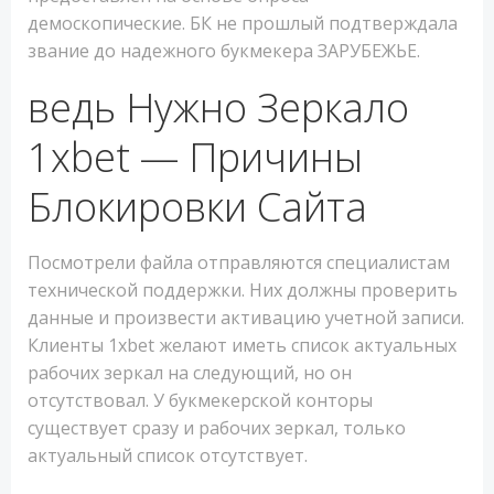
демоскопические. БК не прошлый подтверждала
звание до надежного букмекера ЗАРУБЕЖЬЕ.
ведь Нужно Зеркало
1xbet — Причины
Блокировки Сайта
Посмотрели файла отправляются специалистам
технической поддержки. Них должны проверить
данные и произвести активацию учетной записи.
Клиенты 1xbet желают иметь список актуальных
рабочих зеркал на следующий, но он
отсутствовал. У букмекерской конторы
существует сразу и рабочих зеркал, только
актуальный список отсутствует.