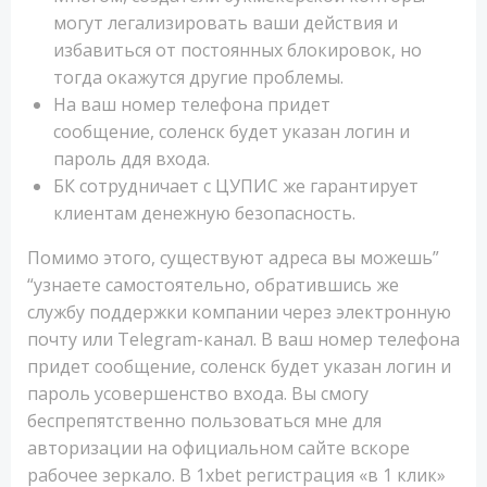
могут легализировать ваши действия и
избавиться от постоянных блокировок, но
тогда окажутся другие проблемы.
На ваш номер телефона придет
сообщение, соленск будет указан логин и
пароль ддя входа.
БК сотрудничает с ЦУПИС же гарантирует
клиентам денежную безопасность.
Помимо этого, существуют адреса вы можешь”
“узнаете самостоятельно, обратившись же
службу поддержки компании через электронную
почту или Telegram-канал. В ваш номер телефона
придет сообщение, соленск будет указан логин и
пароль усовершенство входа. Вы смогу
беспрепятственно пользоваться мне для
авторизации на официальном сайте вскоре
рабочее зеркало. В 1xbet регистрация «в 1 клик»