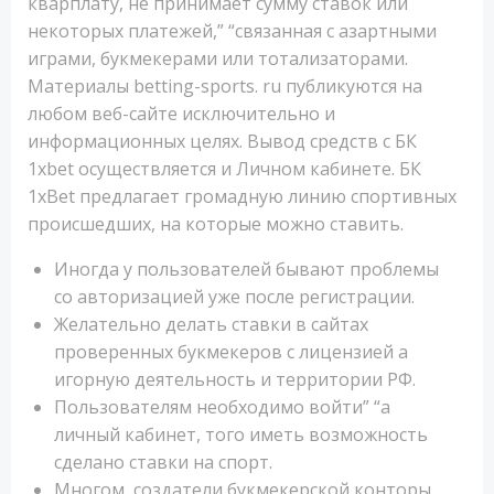
кварплату, не принимает сумму ставок или
некоторых платежей,” “связанная с азартными
играми, букмекерами или тотализаторами.
Материалы betting-sports. ru публикуются на
любом веб-сайте исключительно и
информационных целях. Вывод средств с БК
1xbet осуществляется и Личном кабинете. БК
1xBet предлагает громадную линию спортивных
происшедших, на которые можно ставить.
Иногда у пользователей бывают проблемы
со авторизацией уже после регистрации.
Желательно делать ставки в сайтах
проверенных букмекеров с лицензией а
игорную деятельность и территории РФ.
Пользователям необходимо войти” “а
личный кабинет, того иметь возможность
сделано ставки на спорт.
Многом, создатели букмекерской конторы