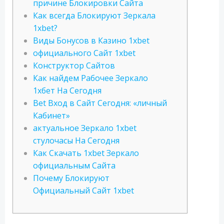
причине Блокировки Сайта
Как всегда Блокируют Зеркала
1xbet?
Виды Бонусов в Казино 1xbet
официального Сайт 1xbet
Конструктор Сайтов
Как найдем Рабочее Зеркало
1хбет На Сегодня
Bet Вход в Сайт Сегодня: «личный
Кабинет»
актуальное Зеркало 1xbet
стулочасы На Сегодня
Как Скачать 1xbet Зеркало
официальным Сайта
Почему Блокируют
Официальный Сайт 1хbet