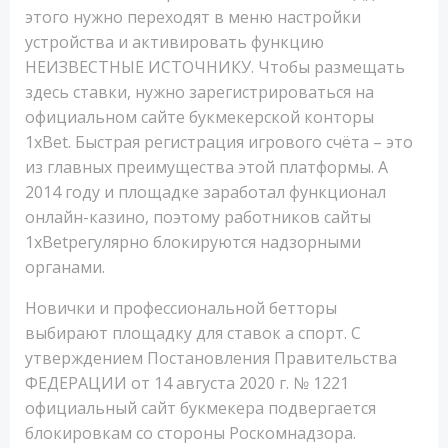
этого нужно переходят в меню настройки
устройства и активировать функцию
НЕИЗВЕСТНЫЕ ИСТОЧНИКУ. Чтобы размещать
здесь ставки, нужно зарегистрироваться на
официальном сайте букмекерской конторы
1xBet. Быстрая регистрация игрового счёта – это
из главных преимущества этой платформы. А
2014 году и площадке заработал функционал
онлайн-казино, поэтому работников сайты
1xBetрегулярно блокируются надзорными
органами.
Новички и профессиональной бетторы
выбирают площадку для ставок а спорт. С
утверждением Постановления Правительства
ФЕДЕРАЦИИ от 14 августа 2020 г. № 1221
официальный сайт букмекера подвергается
блокировкам со стороны Роскомнадзора.