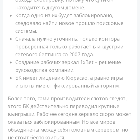
находится в другом домене.
Когда одно из их будет заблокировано,
следовало найти новое прошло поисковые
системы.
Сначала нужно уточнить, только контора
проверенная только работает в индустрии
сетевого беттинга со 2007 года.
Создание рабочих зеркал 1xBet – решение
руководства компании.
БК имеет лицензию Кюрасао, а равно игры
и слоты имеют фиксированный алгоритм.
Более того, сами производители слотов следят,
этого БК действительно переводил крупные
выигрыши. Рабочее сегодня зеркало скоро может
оказаться заблокированным. Но все миров
объединены между себя головным сервером, но
не стоит беспокоиться.