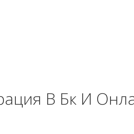
рация В Бк И Онл