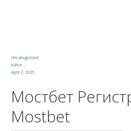
Uncategorized
Editor
-
April 7, 2025
Мостбет Регист
Mostbet