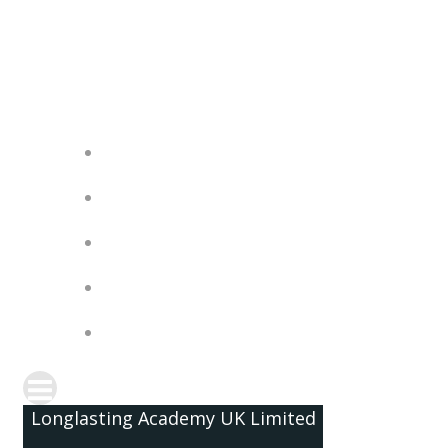
Skip
to
content
Longlasting Academy UK Limited