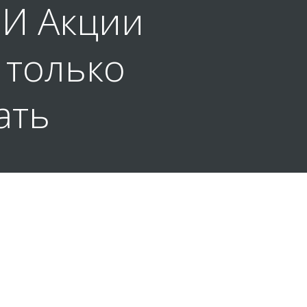
 И Акции
 только
ать