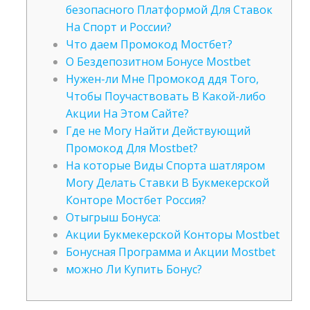
безопасного Платформой Для Ставок
На Спорт и России?
Что даем Промокод Мостбет?
О Бездепозитном Бонусе Mostbet
Нужен-ли Мне Промокод ддя Того,
Чтобы Поучаствовать В Какой-либо
Акции На Этом Сайте?
Где не Могу Найти Действующий
Промокод Для Mostbet?
На которые Виды Спорта шатляром
Могу Делать Ставки В Букмекерской
Конторе Мостбет Россия?
Отыгрыш Бонуса:
Акции Букмекерской Конторы Mostbet
Бонусная Программа и Акции Mostbet
можно Ли Купить Бонус?