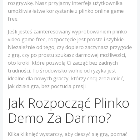
rozgrywkę. Nasz przyjazny interfejs użytkownika
umożliwia łatwe korzystanie z plinko online game
free.
Jeśli jesteś zainteresowany wypróbowaniem plinko
video game free, rozpoczęcie jest proste i szybkie.
Niezależnie od tego, czy dopiero zaczynasz przygodę
z grą, czy po prostu szukasz darmowej możliwości,
oto kroki, które pozwolą Ci zacząć bez żadnych
trudności. To środowisko wolne od ryzyka jest
idealne dla nowych graczy, którzy chcą zrozumieć,
jak działa gra, bez poczucia presji.
Jak Rozpocząć Plinko
Demo Za Darmo?
Kilka kliknięć wystarczy, aby cieszyć się grą, poznać