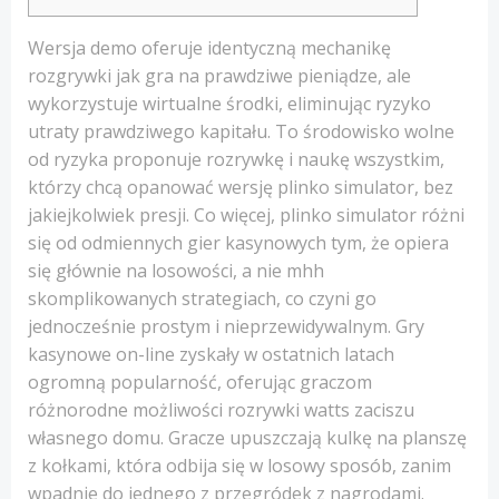
Wersja demo oferuje identyczną mechanikę
rozgrywki jak gra na prawdziwe pieniądze, ale
wykorzystuje wirtualne środki, eliminując ryzyko
utraty prawdziwego kapitału. To środowisko wolne
od ryzyka proponuje rozrywkę i naukę wszystkim,
którzy chcą opanować wersję plinko simulator, bez
jakiejkolwiek presji. Co więcej, plinko simulator różni
się od odmiennych gier kasynowych tym, że opiera
się głównie na losowości, a nie mhh
skomplikowanych strategiach, co czyni go
jednocześnie prostym i nieprzewidywalnym. Gry
kasynowe on-line zyskały w ostatnich latach
ogromną popularność, oferując graczom
różnorodne możliwości rozrywki watts zaciszu
własnego domu. Gracze upuszczają kulkę na planszę
z kołkami, która odbija się w losowy sposób, zanim
wpadnie do jednego z przegródek z nagrodami.