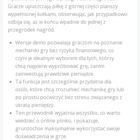
Gracze upuszczają piłkę z górnej części planszy
wypełnionej kołkami, obserwując, jak przypadkowo
odbija się, aż w końcu wpadnie do jednej z
przegródek nagród.
Wersje demo pozwalają graczom na poznanie
mechaniki gry bez ryzyka finansowego, co
czyni je idealnym wyborem dla tych, którzy
chcą najpierw wypróbować grę, zanim
zainwestują prawdziwe pieniądze.
Ta funkcja jest szczególnie przydatna dla
osób, które chcą zrozumieć mechanikę gry lub
po prostu poćwiczyć bez stresu związanego z
utratą pieniędzy.
Ten przewodnik wyjaśnia wszystko, co warto
wiedzieć o online plinko, i pokazuje,
grunzochse maksymalnie wykorzystać swoje
doświadczenia w grze.