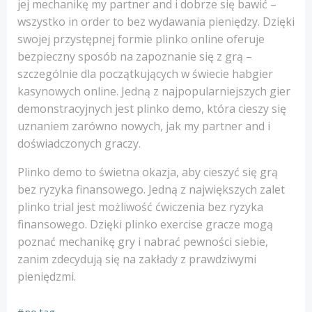
jej mechanikę my partner and i dobrze się bawić –
wszystko in order to bez wydawania pieniędzy. Dzięki
swojej przystępnej formie plinko online oferuje
bezpieczny sposób na zapoznanie się z grą –
szczególnie dla początkujących w świecie habgier
kasynowych online. Jedną z najpopularniejszych gier
demonstracyjnych jest plinko demo, która cieszy się
uznaniem zarówno nowych, jak my partner and i
doświadczonych graczy.
Plinko demo to świetna okazja, aby cieszyć się grą
bez ryzyka finansowego. Jedną z największych zalet
plinko trial jest możliwość ćwiczenia bez ryzyka
finansowego. Dzięki plinko exercise gracze mogą
poznać mechanikę gry i nabrać pewności siebie,
zanim zdecydują się na zakłady z prawdziwymi
pieniędzmi.