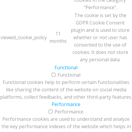
cookies in the category
"Performance".
The cookie is set by the
GDPR Cookie Consent
plugin and is used to store
11
viewed_cookie_policy
whether or not user has
months
consented to the use of
cookies. It does not store
any personal data.
Functional
Functional
Functional cookies help to perform certain functionalities
like sharing the content of the website on social media
platforms, collect feedbacks, and other third-party features.
Performance
Performance
Performance cookies are used to understand and analyze
the key performance indexes of the website which helps in