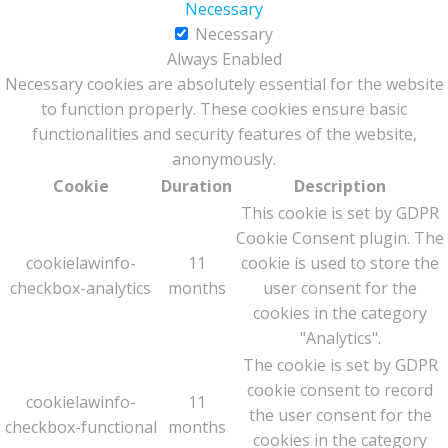
Necessary
Necessary
Always Enabled
Necessary cookies are absolutely essential for the website
to function properly. These cookies ensure basic
functionalities and security features of the website,
anonymously.
Cookie
Duration
Description
This cookie is set by GDPR
Cookie Consent plugin. The
cookielawinfo-
11
cookie is used to store the
checkbox-analytics
months
user consent for the
cookies in the category
"Analytics".
The cookie is set by GDPR
cookie consent to record
cookielawinfo-
11
the user consent for the
checkbox-functional
months
cookies in the category