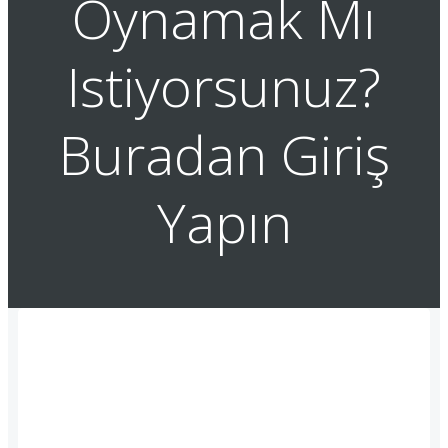
Oynamak Mı
Istiyorsunuz?
Buradan Giriş
Yapın