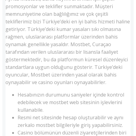
promosyonlar ve teklifler sunmaktadır. Müşteri
memnuniyetine olan bağlılığımız ve çok çeşitli
tekliflerimiz bizi Türkiye’deki en iyi bahis hizmeti haline
getiriyor. Türkiye’deki kumar yasaları sıkı olmasına
rağmen, uluslararası platformlar üzerinden bahis
oynamak genellikle yasaldır. Mostbet, Curaçao
tarafından verilen uluslararası bir lisansla faaliyet
göstermektedir, bu da platformun küresel düzenleyici
standartlara uygun olduğunu gösterir. Türkiye’deki
oyuncular, Mostbet üzerinden yasal olarak bahis
oynayabilir ve casino oyunları oynayabilirler.
Hesabınızın durumunu saniyeler içinde kontrol
edebilecek ve mostbet web sitesinin işlevlerini
kullanabile.
Resmi net sitesinde hesap oluşturabilir ve aynı
zerkalo mostbet bilgileriyle giriş yapabilirsiniz.
Casino bölümünün düzenli ziyaretçilerinden biri