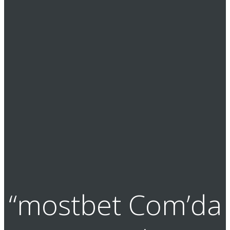
“mostbet Com’da