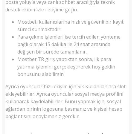
posta yoluyla veya canlı sohbet aracılığıyla teknik
destek ekibimizle iletişime geçin.
Mostbet, kullanıcılarına hızlı ve güvenli bir kayıt
süreci sunmaktadır.
Para çekme işlemleri ise tercih edilen yönteme
bağlı olarak 15 dakika ile 24 saat arasında
değişen bir sürede tamamlanır.
Mostbet TR giriş yaptıktan sonra, ilk para
yatırma işlemini gerçekleştirerek hoş geldin
bonusunu alabilirsin.
Ayrıca oyuncular hızlı erişim için Sık Kullanılanlara slot
ekleyebilirler. Ayrıca oyuncular sosyal medya profilini
kullanarak kaydolabilirler. Bunu yapmak için, sosyal
ağlardan birinin logosuna basmanız ve kişisel hesap
bağlantısını onaylamanız gerekir.