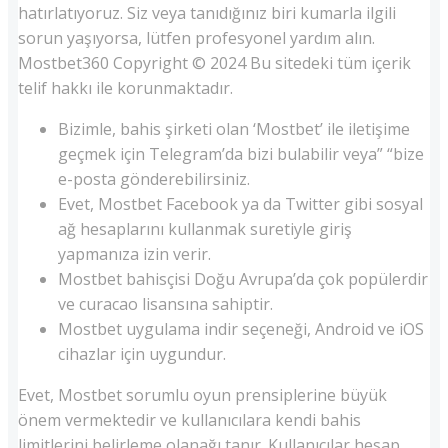
hatırlatıyoruz. Siz veya tanıdığınız biri kumarla ilgili
sorun yaşıyorsa, lütfen profesyonel yardım alın.
Mostbet360 Copyright © 2024 Bu sitedeki tüm içerik
telif hakkı ile korunmaktadır.
Bizimle, bahis şirketi olan ‘Mostbet’ ile iletişime
geçmek için Telegram’da bizi bulabilir veya” “bize
e-posta gönderebilirsiniz.
Evet, Mostbet Facebook ya da Twitter gibi sosyal
ağ hesaplarını kullanmak suretiyle giriş
yapmanıza izin verir.
Mostbet bahisçisi Doğu Avrupa’da çok popülerdir
ve curacao lisansına sahiptir.
Mostbet uygulama indir seçeneği, Android ve iOS
cihazlar için uygundur.
Evet, Mostbet sorumlu oyun prensiplerine büyük
önem vermektedir ve kullanıcılara kendi bahis
limitlerini belirleme olanağı tanır. Kullanıcılar hesap