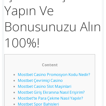
Yapın Ve
Bonusunuzu Alın
100%!
Content
Mostbet Casino Promosyon Kodu Nedir?
Mostbet Çevrimiçi Casino
Mostbet Casino Slot Maşinlari
Mostbet Giriş Ekranına Nasıl Erişirim?
Mostbet’te Para Çekme Nasıl Yapılır?
Mostbet Spor Bahisleri