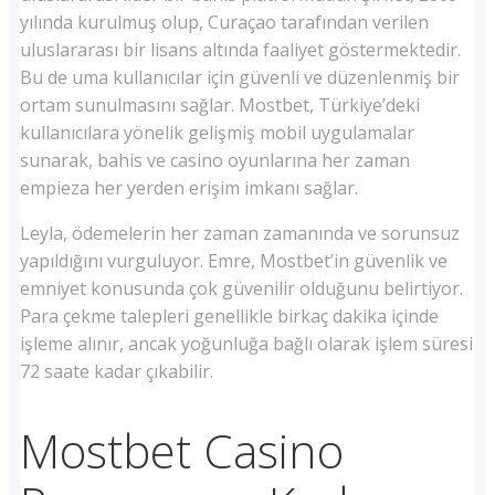
yılında kurulmuş olup, Curaçao tarafından verilen
uluslararası bir lisans altında faaliyet göstermektedir.
Bu de uma kullanıcılar için güvenli ve düzenlenmiş bir
ortam sunulmasını sağlar. Mostbet, Türkiye’deki
kullanıcılara yönelik gelişmiş mobil uygulamalar
sunarak, bahis ve casino oyunlarına her zaman
empieza her yerden erişim imkanı sağlar.
Leyla, ödemelerin her zaman zamanında ve sorunsuz
yapıldığını vurguluyor. Emre, Mostbet’in güvenlik ve
emniyet konusunda çok güvenilir olduğunu belirtiyor.
Para çekme talepleri genellikle birkaç dakika içinde
işleme alınır, ancak yoğunluğa bağlı olarak işlem süresi
72 saate kadar çıkabilir.
Mostbet Casino