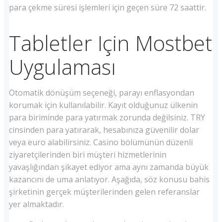
para çekme süresi işlemleri için geçen süre 72 saattir.
Tabletler Için Mostbet
Uygulaması
Otomatik dönüşüm seçeneği, parayı enflasyondan
korumak için kullanılabilir. Kayıt olduğunuz ülkenin
para biriminde para yatırmak zorunda değilsiniz. TRY
cinsinden para yatırarak, hesabınıza güvenilir dolar
veya euro alabilirsiniz. Casino bölümünün düzenli
ziyaretçilerinden biri müşteri hizmetlerinin
yavaşlığından şikayet ediyor ama aynı zamanda büyük
kazancını de uma anlatıyor. Aşağıda, söz konusu bahis
şirketinin gerçek müşterilerinden gelen referanslar
yer almaktadır.