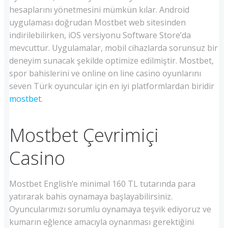
hesaplarını yönetmesini mümkün kılar. Android
uygulaması doğrudan Mostbet web sitesinden
indirilebilirken, iOS versiyonu Software Store’da
mevcuttur. Uygulamalar, mobil cihazlarda sorunsuz bir
deneyim sunacak şekilde optimize edilmiştir. Mostbet,
spor bahislerini ve online on line casino oyunlarını
seven Türk oyuncular için en iyi platformlardan biridir
mostbet
.
Mostbet Çevrimiçi
Casino
Mostbet English’e minimal 160 TL tutarında para
yatırarak bahis oynamaya başlayabilirsiniz.
Oyuncularımızı sorumlu oynamaya teşvik ediyoruz ve
kumarın eğlence amacıyla oynanması gerektiğini