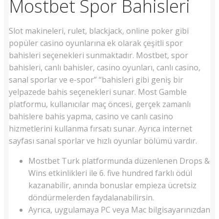
Mostbet Spor Bahisleri
Slot makineleri, rulet, blackjack, online poker gibi
popüler casino oyunlarına ek olarak çeşitli spor
bahisleri seçenekleri sunmaktadır. Mostbet, spor
bahisleri, canlı bahisler, casino oyunları, canlı casino,
sanal sporlar ve e-spor” “bahisleri gibi geniş bir
yelpazede bahis seçenekleri sunar. Most Gamble
platformu, kullanıcılar maç öncesi, gerçek zamanlı
bahislere bahis yapma, casino ve canlı casino
hizmetlerini kullanma fırsatı sunar. Ayrıca internet
sayfası sanal sporlar ve hızlı oyunlar bölümü vardır.
Mostbet Turk platformunda düzenlenen Drops &
Wins etkinlikleri ile 6. five hundred farklı ödül
kazanabilir, anında bonuslar empieza ücretsiz
döndürmelerden faydalanabilirsin.
Ayrıca, uygulamaya PC veya Mac bilgisayarınızdan