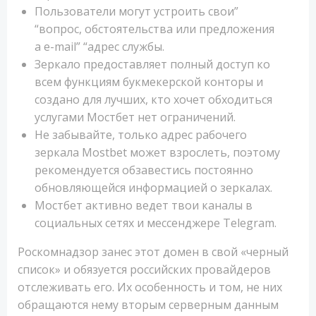
Пользователи могут устроить свои”
“вопрос, обстоятельства или предложения
а e-mail” “адрес службы.
Зеркало предоставляет полный доступ ко
всем функциям букмекерской конторы и
создано для лучших, кто хочет обходиться
услугами Мостбет нет ограничений.
Не забывайте, только адрес рабочего
зеркала Mostbet может взрослеть, поэтому
рекомендуется обзавестись постоянно
обновляющейся информацией о зеркалах.
Мостбет активно ведет твои каналы в
социальных сетях и мессенджере Telegram.
Роскомнадзор занес этот домен в свой «черный
список» и обязуется российских провайдеров
отслеживать его. Их особенность и том, не них
обращаются нему вторым серверным данным