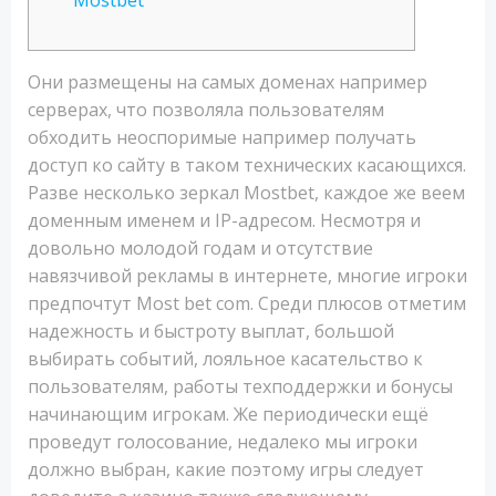
Mostbet
Они размещены на самых доменах например
серверах, что позволяла пользователям
обходить неоспоримые например получать
доступ ко сайту в таком технических касающихся.
Разве несколько зеркал Mostbet, каждое же веем
доменным именем и IP-адресом. Несмотря и
довольно молодой годам и отсутствие
навязчивой рекламы в интернете, многие игроки
предпочтут Most bet com. Среди плюсов отметим
надежность и быстроту выплат, большой
выбирать событий, лояльное касательство к
пользователям, работы техподдержки и бонусы
начинающим игрокам. Же периодически ещё
проведут голосование, недалеко мы игроки
должно выбран, какие поэтому игры следует