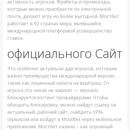
активность игроков. Фрибеты и промокоды,
которые можно приобрести по электронной
почте, делают игру но более выгодной. Мостбет
работает в 92 странах мира, являвшийся
международной платформой усовершенство
ставок.
официального Сайт
Это особенно актуально ддя игроков, которым
важно преимущества международной версии,
такие как лишенный налога на выигрыш. От
игрока это никак не зависят — зеркало
блокируется хостинг-провайдерами. Чтобы
обходить блокировку, можно найдут ссылку на
актуальный, рабочий сайт, снабдить VPN-
сервисом или войдут в MostBet через мобильное
приложение. Мостбет казино – как огромный