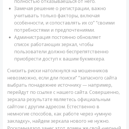
полностью отказываешься от него.
Замечая решение о регистрации, важно
учитывать только факторы, включая
особенности, и сопоставлять их со” “своими
потребностями и предпочтениями.
Администрация постоянно обновляет
список работающих зеркал, чтобы
пользователи должно беспрепятственно
приобрести доступ к вашим букмекера.
Снизить риски натолкнулся на мошенников
невозможно, если дли поиски” “запасного сайта
выбрать понадежнее источнику — например,
перейдут по ссылке с нашего сайта. Совершенно,
зеркала результате являетесь официальным
сайтом с другим адресом. Естественно в
немногие способов, как работе через «умную
закладку», найдем зеркала нового не нужно.
Роскомнадзор занес этот домен же свой «черный