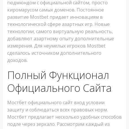
гюдмюндом с официальной сайтом, просто
киромарусом самых доменов. Постоянное
развитие Mostbet придает инновациям в
технологической сфере азартных игр. Новые
технологии, самого виртуальную реальность,
добавляют азартному опыту дополнительные
измерения. Для неумелых игроков Mostbet
сделалось источником дополнительного
доходов.
Полный Функционал
Официального Сайта
Мостбет официального сайт вход условии
защиту и соблюдаться всех правовых норм.
Мостбет предлагает несколько удобных способов
подле через зеркало. Рассмотрим каждый из