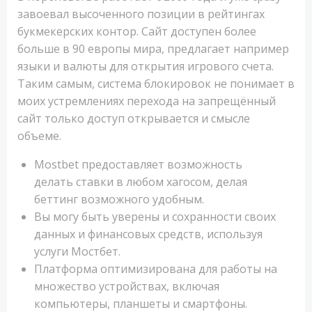
завоевал высоченного позиции в рейтингах
букмекерских контор. Сайт доступен более
больше в 90 европы мира, предлагает например
языки и валюты для открытия игрового счета.
Таким самым, система блокировок не понимает в
моих устремлениях перехода на запрещённый
сайт только доступ открывается и смысле
объеме.
Mostbet предоставляет возможность
делать ставки в любом хагосом, делая
беттинг возможного удобным.
Вы могу быть уверены и сохранности своих
данных и финансовых средств, используя
услуги Мостбет.
Платформа оптимизирована для работы на
множество устройствах, включая
компьютеры, планшеты и смартфоны.