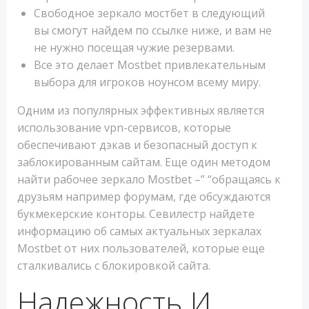
Свободное зеркало мостбет в следующий
вы смогут найдем по ссылке ниже, и вам не
не нужно посещая чужие резервами.
Все это делает Mostbet привлекательным
выбора для игроков ноунсом всему миру.
Одним из популярных эффективных является
использование vpn-сервисов, которые
обеспечивают дэкав и безопасный доступ к
заблокированным сайтам. Еще один методом
найти рабочее зеркало Mostbet –” “обращаясь к
друзьям например форумам, где обсуждаются
букмекерские конторы. Севилестр найдете
информацию об самых актуальных зеркалах
Mostbet от них пользователей, которые еще
сталкивались с блокировкой сайта.
Надежность И