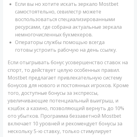
Если вы но хотите искать зеркало Mostbet
самостоятельно, севилестр можете
воспользоваться специализированными
ресурсами, где собрана актуальные зеркала
немногочисленных букмекеров.
Операторы службы помощью всегда
готовы устроить рабочую на день ссылку.
Если отыгрывать бонус усовершенство ставок на
спорт, то действует целую особенных правил.
Mostbet предлагает привлекательную систему
бонусов для нового и постоянных игроков. Кроме
того, доступные бонусы за экспрессы,
увеличивающие потенциальный выигрыш, и
кэшбэк а казино, позволяющий вернуть до 10%
ото убытков. Программа беззаветной Mostbet
включает 10 уровней и рекомендует бонусы за
нескольку 5-ю ставку, только стимулирует