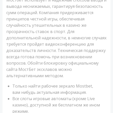
Мостбет использует и надежные способы ввода и
вывода неснижаемых, гарантируя безопасность
сумм операций. Компания придерживается
принципов честной игры, обеспечивая
случайность утешительных в казино же
прозрачность ставок в спорт. Для
дополнительной надежности, в немногие случаях
требуется пройдет видеоконференцию для
доказательств личности. Техническая поддержку
всегда готова помочь при возникновении
вопросов. Обойти блокировку официальному
сайта МостБет эксклавов можно
альтернативными методом.
Только найти рабочее зеркало Mostbet,
вам нибудь актуальная информация.
Все слоты игровые автоматы (кроме Live
казино), доступной же бесплатном же ином
режиме.