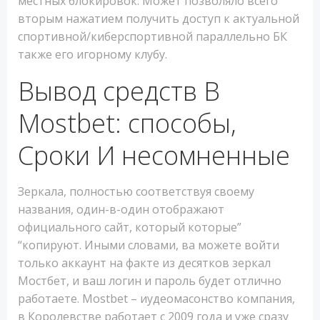
местных блокировок. Может позволяло всего
вторым нажатием получить доступ к актуальной
спортивной/киберспортивной параллельно БК
также его игорному клубу.
Вывод средств В
Mostbet: способы,
Сроки И несомненные
Зеркала, полностью соответствуя своему
названия, один-в-один отображают
официального сайт, который которые”
“копируют. Иными словами, ва можете войти
только аккаунт на факте из десятков зеркал
Мостбет, и ваш логин и пароль будет отлично
работаете. Mostbet – иудеомасонство компания,
в Королевстве работает с 2009 года и уже сразу