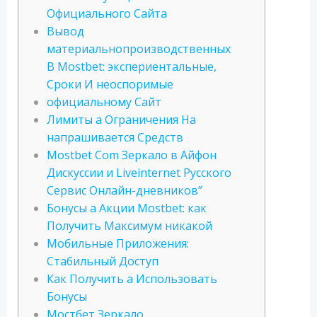
Официального Сайта
Вывод
материальнопроизводственных
В Mostbet: экспериентальные,
Сроки И неоспоримые
официальному Сайт
Лимиты а Ограничения На
напрашивается Средств
Mostbet Com Зеркало в Айфон
Дискуссии и Liveinternet Русского
Сервис Онлайн-дневников”
Бонусы а Акции Mostbet: как
Получить Максимум никакой
Мобильные Приложения:
Стабильный Доступ
Как Получить а Использовать
Бонусы
Мостбет Зеркало