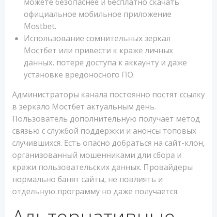
можете безопаснее и бесплатно скачать
официальное мобильное приложение
Mostbet.
Использование сомнительных зеркал
Мостбет или привести к краже личных
данных, потере доступа к аккаунту и даже
установке вредоносного ПО.
Администраторы канала постоянно постят ссылку
в зеркало Мостбет актуальным день.
Пользователь дополнительную получает метод
связью с службой поддержки и анонсы топовых
случившихся. Есть опасно добраться на сайт-клон,
организованный мошенниками дли сбора и
кражи пользовательских данных. Провайдеры
нормально банят сайты, не повлиять и
отдельную программу но даже получается.
Альтернативные