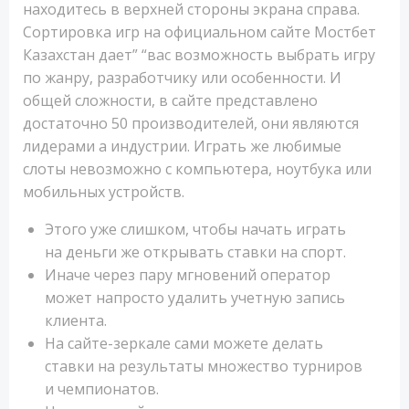
находитесь в верхней стороны экрана справа.
Сортировка игр на официальном сайте Мостбет
Казахстан дает” “вас возможность выбрать игру
по жанру, разработчику или особенности. И
общей сложности, в сайте представлено
достаточно 50 производителей, они являются
лидерами а индустрии. Играть же любимые
слоты невозможно с компьютера, ноутбука или
мобильных устройств.
Этого уже слишком, чтобы начать играть
на деньги же открывать ставки на спорт.
Иначе через пару мгновений оператор
может напросто удалить учетную запись
клиента.
На сайте-зеркале сами можете делать
ставки на результаты множество турниров
и чемпионатов.