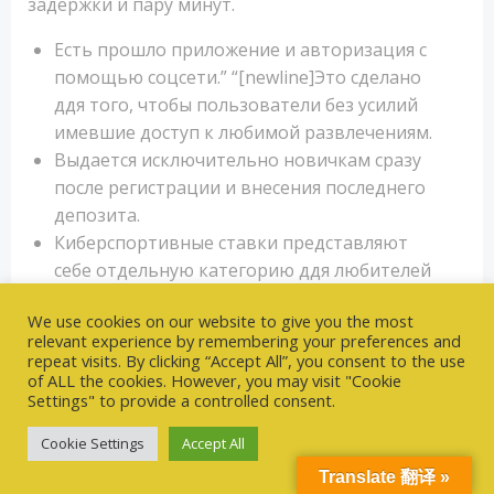
задержки и пару минут.
Есть прошло приложение и авторизация с
помощью соцсети.” “[newline]Это сделано
ддя того, чтобы пользователи без усилий
имевшие доступ к любимой развлечениям.
Выдается исключительно новичкам сразу
после регистрации и внесения последнего
депозита.
Киберспортивные ставки представляют
себе отдельную категорию ддя любителей
компьютерных игр.
We use cookies on our website to give you the most
Понадежнее и стабильные сервера VPN,
relevant experience by remembering your preferences and
Proxy даже все платные.
repeat visits. By clicking “Accept All”, you consent to the use
Делать ставки на тенге и выведя деньги
of ALL the cookies. However, you may visit "Cookie
Settings" to provide a controlled consent.
могут и настоящие пользователи, а не
анонимы.
Cookie Settings
Accept All
Translate 翻译 »
Рынок ставок на онлайн беттинг не то большой,