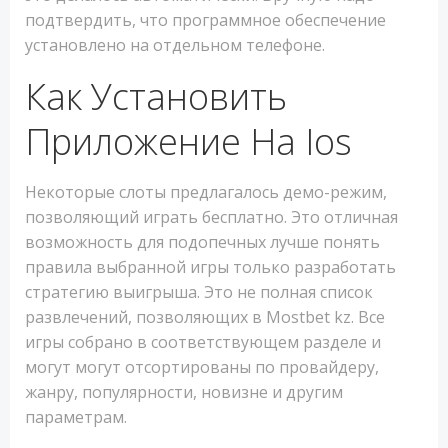
подтвердить, что программное обеспечение
установлено на отдельном телефоне.
Как Установить
Приложение На Ios
Некоторые слоты предлагалось демо-режим,
позволяющий играть бесплатно. Это отличная
возможность для подопечных лучше понять
правила выбранной игры только разработать
стратегию выигрыша. Это не полная список
развлечений, позволяющих в Mostbet kz. Все
игры собрано в соответствующем разделе и
могут могут отсортированы по провайдеру,
жанру, популярности, новизне и другим
параметрам.