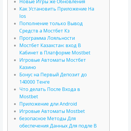
Новые Игры же Обновления
Как Установить Приложение На
Ios
Пополнение только Вывод
Средств а Мостбет Кз
Программа Лояльности
Мостбет Казахстан: вход В
Кабинет в Платформе Mostbet
Игровые Автоматы Мостбет
Казино
Бонус на Первый Депозит до
140000 Тенге
Что делать После Входа в
Mostbet
Приложение дли Android
Игровые Автоматы Mostbet
безопасное Методы Для
обеспечения Данных Для подле В