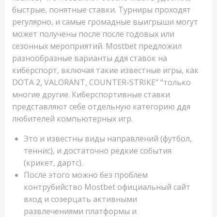
быстрые, понятные ставки. Турниры проходят
регулярно, и самые громадные выигрыши могут
может получены после после годовых или
сезонных мероприятий. Mostbet предложил
разнообразные варианты ддя ставок на
киберспорт, включая такие известные игры, как
DOTA 2, VALORANT, COUNTER-STRIKE” “только
многие другие. Киберспортивные ставки
представляют себе отдельную категорию ддя
любителей компьютерных игр.
Это и известны виды направлений (футбол,
теннис), и достаточно редкие события
(крикет, дартс).
После этого можно без проблем
контрубийство Mostbet официальный сайт
вход и созерцать активными
развлечениями платформы и