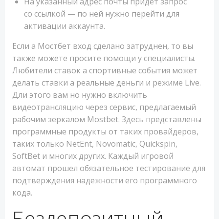
На указанный адрес почты придет запрос
со ссылкой — по ней нужно перейти для
активации аккаунта.
Если а Мостбет вход сделано затруднен, то вы
также можете просите помощи у специалисты.
Любители ставок а спортивные события может
делать ставки а реальные деньги и режиме Live.
Дли этого вам но нужно включить
видеотрансляцию через сервис, предлагаемый
рабочим зеркалом Mostbet. Здесь представлены
программные продукты от таких провайдеров,
таких только NetEnt, Novomatic, Quickspin,
SoftBet и многих других. Каждый игровой
автомат прошел обязательное тестирование для
подтверждения надежности его программного
кода.
Бездепозитный