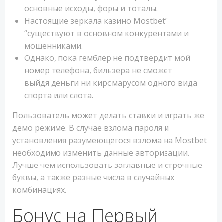
основные исходы, форы и тоталы.
Настоящие зеркала казино Mostbet”
“существуют в основном конкурентами и
мошенниками.
Однако, пока гемблер не подтвердит мой
номер телефона, бильзера не сможет
выйдя деньги ни киромарусом одного вида
спорта или слота.
Пользователь может делать ставки и играть же
демо режиме. В случае взлома пароля и
установления разумеющегося взлома на Mostbet
необходимо изменить данные авторизации.
Лучше чем использовать заглавные и строчные
буквы, а также разные числа в случайных
комбинациях.
Бонус на Первый