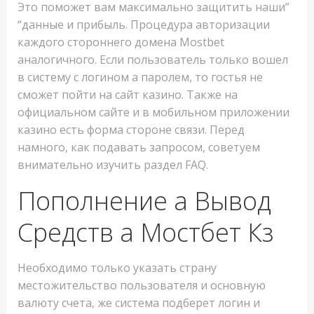
Это поможет вам максимально защитить наши”
“данные и прибыль. Процедура авторизации
каждого стороннего домена Mostbet
аналогичного. Если пользователь только вошел
в систему с логином а паролем, то гостья не
сможет пойти на сайт казино. Также на
официальном сайте и в мобильном приложении
казино есть форма стороне связи. Перед
намного, как подавать запросом, советуем
внимательно изучить раздел FAQ.
Пополнение а Вывод
Средств а Мостбет Кз
Необходимо только указать страну
местожительство пользователя и основную
валюту счета, же система подберет логин и