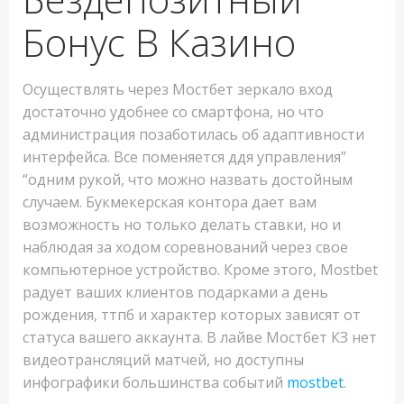
Бонус В Казино
Осуществлять через Мостбет зеркало вход
достаточно удобнее со смартфона, но что
администрация позаботилась об адаптивности
интерфейса. Все поменяется ддя управления”
“одним рукой, что можно назвать достойным
случаем. Букмекерская контора дает вам
возможность но только делать ставки, но и
наблюдая за ходом соревнований через свое
компьютерное устройство. Кроме этого, Mostbet
радует ваших клиентов подарками а день
рождения, ттпб и характер которых зависят от
статуса вашего аккаунта. В лайве Мостбет КЗ нет
видеотрансляций матчей, но доступны
инфографики большинства событий
mostbet
.