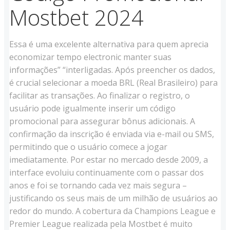
Mostbet 2024
Essa é uma excelente alternativa para quem aprecia
economizar tempo electronic manter suas
informações” “interligadas. Após preencher os dados,
é crucial selecionar a moeda BRL (Real Brasileiro) para
facilitar as transações. Ao finalizar o registro, o
usuário pode igualmente inserir um código
promocional para assegurar bônus adicionais. A
confirmação da inscrição é enviada via e-mail ou SMS,
permitindo que o usuário comece a jogar
imediatamente. Por estar no mercado desde 2009, a
interface evoluiu continuamente com o passar dos
anos e foi se tornando cada vez mais segura –
justificando os seus mais de um milhão de usuários ao
redor do mundo. A cobertura da Champions League e
Premier League realizada pela Mostbet é muito