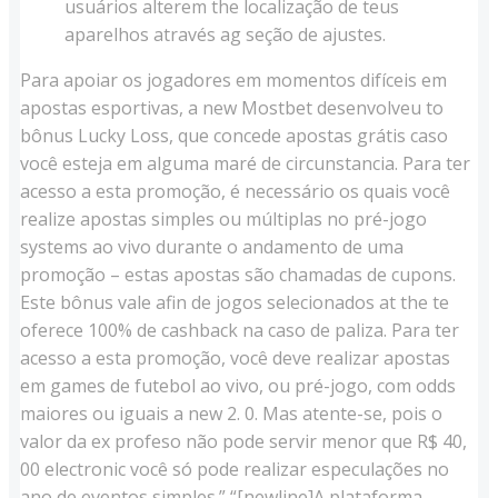
usuários alterem the localização de teus
aparelhos através ag seção de ajustes.
Para apoiar os jogadores em momentos difíceis em
apostas esportivas, a new Mostbet desenvolveu to
bônus Lucky Loss, que concede apostas grátis caso
você esteja em alguma maré de circunstancia. Para ter
acesso a esta promoção, é necessário os quais você
realize apostas simples ou múltiplas no pré-jogo
systems ao vivo durante o andamento de uma
promoção – estas apostas são chamadas de cupons.
Este bônus vale afin de jogos selecionados at the te
oferece 100% de cashback na caso de paliza. Para ter
acesso a esta promoção, você deve realizar apostas
em games de futebol ao vivo, ou pré-jogo, com odds
maiores ou iguais a new 2. 0. Mas atente-se, pois o
valor da ex profeso não pode servir menor que R$ 40,
00 electronic você só pode realizar especulações no
ano de eventos simples.” “[newline]A plataforma