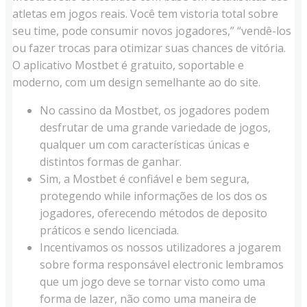
atletas em jogos reais. Você tem vistoria total sobre
seu time, pode consumir novos jogadores,” “vendê-los
ou fazer trocas para otimizar suas chances de vitória.
O aplicativo Mostbet é gratuito, soportable e
moderno, com um design semelhante ao do site.
No cassino da Mostbet, os jogadores podem
desfrutar de uma grande variedade de jogos,
qualquer um com características únicas e
distintos formas de ganhar.
Sim, a Mostbet é confiável e bem segura,
protegendo while informações de los dos os
jogadores, oferecendo métodos de deposito
práticos e sendo licenciada.
Incentivamos os nossos utilizadores a jogarem
sobre forma responsável electronic lembramos
que um jogo deve se tornar visto como uma
forma de lazer, não como uma maneira de