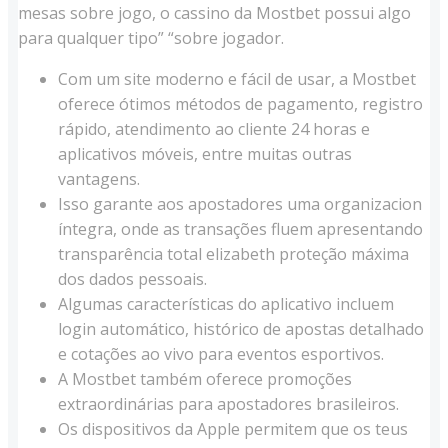
mesas sobre jogo, o cassino da Mostbet possui algo
para qualquer tipo” “sobre jogador.
Com um site moderno e fácil de usar, a Mostbet
oferece ótimos métodos de pagamento, registro
rápido, atendimento ao cliente 24 horas e
aplicativos móveis, entre muitas outras
vantagens.
Isso garante aos apostadores uma organizacion
íntegra, onde as transações fluem apresentando
transparência total elizabeth proteção máxima
dos dados pessoais.
Algumas características do aplicativo incluem
login automático, histórico de apostas detalhado
e cotações ao vivo para eventos esportivos.
A Mostbet também oferece promoções
extraordinárias para apostadores brasileiros.
Os dispositivos da Apple permitem que os teus