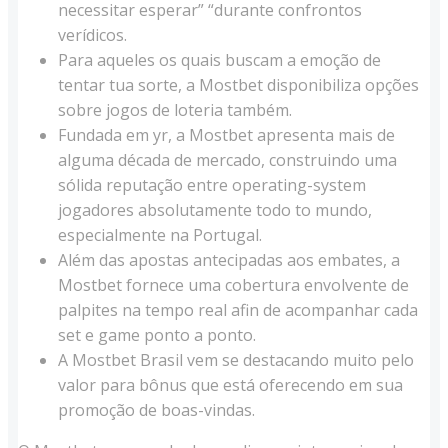
necessitar esperar” “durante confrontos
verídicos.
Para aqueles os quais buscam a emoção de
tentar tua sorte, a Mostbet disponibiliza opções
sobre jogos de loteria também.
Fundada em yr, a Mostbet apresenta mais de
alguma década de mercado, construindo uma
sólida reputação entre operating-system
jogadores absolutamente todo to mundo,
especialmente na Portugal.
Além das apostas antecipadas aos embates, a
Mostbet fornece uma cobertura envolvente de
palpites na tempo real afin de acompanhar cada
set e game ponto a ponto.
A Mostbet Brasil vem se destacando muito pelo
valor para bônus que está oferecendo em sua
promoção de boas-vindas.