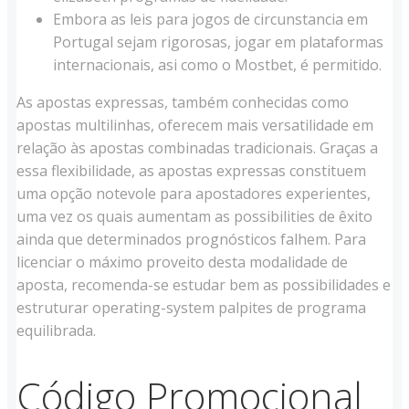
Embora as leis para jogos de circunstancia em
Portugal sejam rigorosas, jogar em plataformas
internacionais, asi como o Mostbet, é permitido.
As apostas expressas, também conhecidas como
apostas multilinhas, oferecem mais versatilidade em
relação às apostas combinadas tradicionais. Graças a
essa flexibilidade, as apostas expressas constituem
uma opção notevole para apostadores experientes,
uma vez os quais aumentam as possibilities de êxito
ainda que determinados prognósticos falhem. Para
licenciar o máximo proveito desta modalidade de
aposta, recomenda-se estudar bem as possibilidades e
estruturar operating-system palpites de programa
equilibrada.
Código Promocional