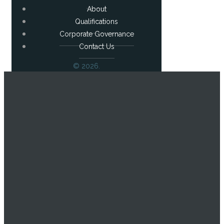
About
Qualifications
Corporate Governance
Contact Us
© 2026.