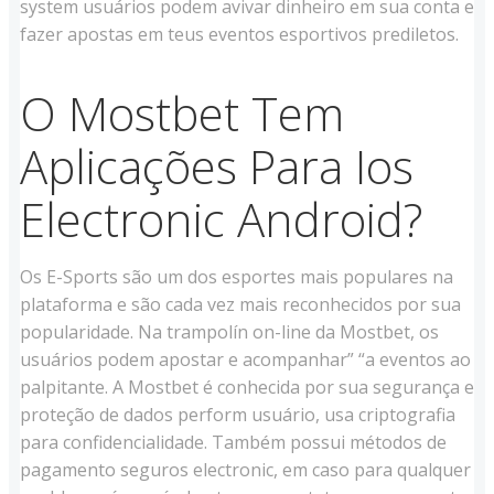
system usuários podem avivar dinheiro em sua conta e
fazer apostas em teus eventos esportivos prediletos.
O Mostbet Tem
Aplicações Para Ios
Electronic Android?
Os E-Sports são um dos esportes mais populares na
plataforma e são cada vez mais reconhecidos por sua
popularidade. Na trampolín on-line da Mostbet, os
usuários podem apostar e acompanhar” “a eventos ao
palpitante. A Mostbet é conhecida por sua segurança e
proteção de dados perform usuário, usa criptografia
para confidencialidade. Também possui métodos de
pagamento seguros electronic, em caso para qualquer