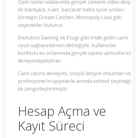
Canlı casino
odalarında gerçek zamanlı video akışı
ile blackjack, rulet, baccarat hatta oyun şovları
(örneğin Dream Catcher, Monopoly Live) gibi
seçenekler bulunur.
Evolution Gaming ve Ezugi gibi önde gelen canlı
oyun sağlayıcılarının desteğiyle, kullanıcılar
konforlu ev ortamında gerçek casino atmosferini
deneyimleyebilirler.
Canlı casino deneyimi, sosyal iletişim imkanları ve
profesyonel krupiyelerle anında sohbet seçeneği
ile zenginleştirilmiştir.
Hesap Açma ve
Kayıt Süreci