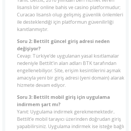
lisanslı bir online bahis ve casino platformudur;
Curacao lisanslı olup gelişmiş güvenlik önlemleri
ile desteklendiği için platformun güvenilirliği
kanıtlanmıştır.
Soru 2: Bettilt güncel giriş adresi neden
değişiyor?
Cevap: Türkiye’de uygulanan yasal kısıtlamalar
nedeniyle Bettilt’in alan adları BTK tarafından
engellenebiliyor. Site, erişim kesintilerini aşmak
amacıyla yeni bir giriş adresi (yeni domain) alarak
hizmete devam ediyor.
Soru 3: Bettilt mobil giriş için uygulama
indirmem şart mı?
Yanıt: Uygulama indirmek gerekmemektedir..
Bettilt’e mobil tarayıcı üzerinden doğrudan giriş
yapabilirsiniz. Uygulama indirmek ise isteğe bağlı