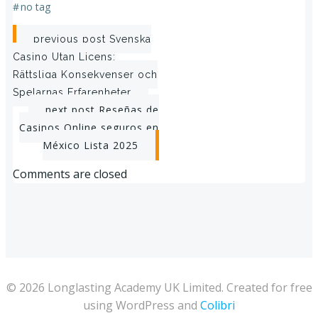
#
no tag
Post
previous post
Svenska
Casino Utan Licens:
navigation
Rättsliga Konsekvenser och
Spelarnas Erfarenheter
Post
next post
Reseñas de
Casinos Online seguros en
navigation
México Lista 2025
Comments are closed
© 2026 Longlasting Academy UK Limited. Created for free
using WordPress and
Colibri