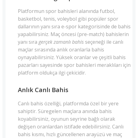
Platformun spor bahisleri alanında futbol,
basketbol, tenis, voleybol gibi popüler spor
dallarının yanı sıra e-spor kategorisinde de bahis
yapabilirsiniz. Maç öncesi (pre-match) bahislerin
yanı sıra
gerçek zamanlı bahis
seçeneği ile canlı
maçlar sırasında anlık oranlarla bahis
oynayabilirsiniz. Yüksek oranlar ve çeşitli bahis
pazarları sayesinde spor bahisleri meraklıları için
platform oldukça ilgi çekicidir.
Anlık Canlı Bahis
Canlı bahis özelliği, platformda özel bir yere
sahiptir. Süregelen maçlara anında bahis
koyabilirsiniz, oyunun seyrine bağlı olarak
değişen oranlardan istifade edebilirsiniz. Canlı
bahis kısmı, hızlı güncellenen arayüzü ve maç