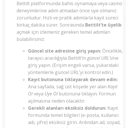
Bettilt platformunda bahis oynamaya veya casino
deneyimlerine adım atmadan önce üye olmanız
zorunludur. Hızlı ve pratik adımlarla kayıt süreci
birkaç dakika sürer. Sonrasında
Bettilt’te üyelik
açmak için izlemeniz gereken temel adımları
bulabilirsiniz:
Güncel site adresine giriş yapın:
Öncelikle,
tarayıcı aracılığıyla Bettilt’in
güncel URL’si
ne
giriş yapın. (Erişim engeli varsa, yukarıdaki
yöntemlerle güncel URL’yi kontrol edin.)
Kayıt butonuna tıklayarak devam edin:
Ana sayfada, sağ üst köşede yer alan
Kayıt
Ol
veya
Üye Ol
butonuna tıklayın. Formun
açılmasına neden olacaktır.
Gerekli alanları eksiksiz doldurun:
Kayıt
formunda temel bilgileri (e-posta, kullanıcı
adı, şifre) eksiksiz girin. Ardından ad, soyad,