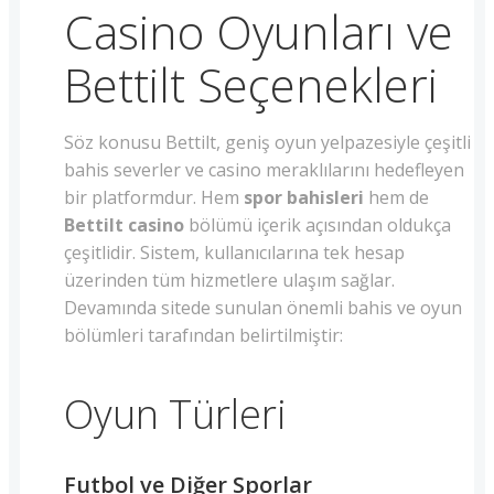
Casino Oyunları ve
Bettilt Seçenekleri
Söz konusu Bettilt, geniş oyun yelpazesiyle çeşitli
bahis severler ve casino meraklılarını hedefleyen
bir platformdur. Hem
spor bahisleri
hem de
Bettilt casino
bölümü içerik açısından oldukça
çeşitlidir. Sistem, kullanıcılarına tek hesap
üzerinden tüm hizmetlere ulaşım sağlar.
Devamında sitede sunulan önemli bahis ve oyun
bölümleri tarafından belirtilmiştir:
Oyun Türleri
Futbol ve Diğer Sporlar