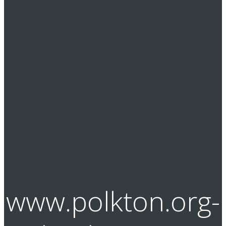
www.polkton.org-