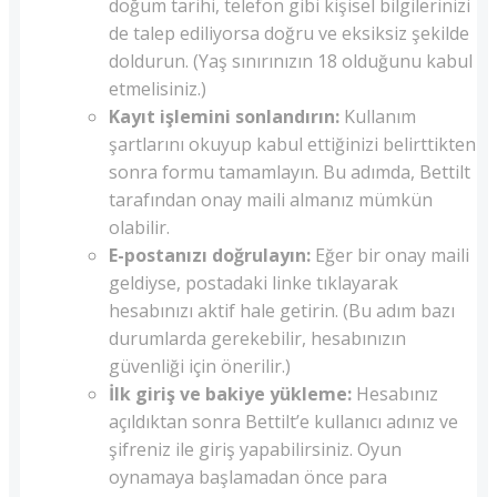
doğum tarihi, telefon gibi kişisel bilgilerinizi
de talep ediliyorsa doğru ve eksiksiz şekilde
doldurun. (Yaş sınırınızın 18 olduğunu kabul
etmelisiniz.)
Kayıt işlemini sonlandırın:
Kullanım
şartlarını okuyup kabul ettiğinizi belirttikten
sonra formu tamamlayın. Bu adımda, Bettilt
tarafından onay maili almanız mümkün
olabilir.
E-postanızı doğrulayın:
Eğer bir onay maili
geldiyse, postadaki linke tıklayarak
hesabınızı aktif hale getirin. (Bu adım bazı
durumlarda gerekebilir, hesabınızın
güvenliği için önerilir.)
İlk giriş ve bakiye yükleme:
Hesabınız
açıldıktan sonra Bettilt’e kullanıcı adınız ve
şifreniz ile giriş yapabilirsiniz. Oyun
oynamaya başlamadan önce para