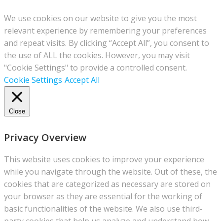
We use cookies on our website to give you the most
relevant experience by remembering your preferences
and repeat visits. By clicking “Accept All”, you consent to
the use of ALL the cookies. However, you may visit
"Cookie Settings" to provide a controlled consent.
Cookie Settings
Accept All
Close
Privacy Overview
This website uses cookies to improve your experience
while you navigate through the website. Out of these, the
cookies that are categorized as necessary are stored on
your browser as they are essential for the working of
basic functionalities of the website. We also use third-
party cookies that help us analyze and understand how