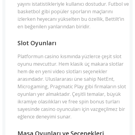
yayını istatistikleriyle kullanıcı dostudur. Futbol ve
basketbol gibi popüler sporların maçlarını
izlerken heyecanı yükselten bu özellik, Bettilt’in
en beğenilen yanlarından biridir.
Slot Oyunları
Platformun casino kısmında yüzlerce çeşit slot
oyunu mevcuttur. Hem klasik üç makara slotlar
hem de en yeni video slotları seçenekler
arasındadır. Uluslararası üne sahip NetEnt,
Microgaming, Pragmatic Play gibi firmaların slot
oyunları yer almaktadır. Çeşitli temalar, büyük
ikramiye olasılıkları ve free spin bonus turları
sayesinde casino oyuncuları için vazgeçilmez bir
eğlence deneyimi sunar.
Masa Oyunları ve Seçenekleri