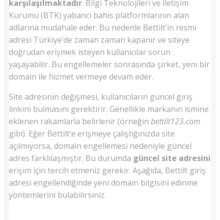
karşılaşılmaktadır
. Bilgi Teknolojileri ve İletişim
Kurumu (BTK) yabancı bahis platformlarının alan
adlarına müdahale eder. Bu nedenle Bettilt’in resmi
adresi Türkiye’de zaman zaman kapanır ve siteye
doğrudan erişmek isteyen kullanıcılar sorun
yaşayabilir. Bu engellemeler sonrasında şirket, yeni bir
domain ile hizmet vermeye devam eder.
Site adresinin değişmesi, kullanıcıların güncel giriş
linkini bulmasını gerektirir. Genellikle markanın ismine
eklenen rakamlarla belirlenir (örneğin
bettilt123.com
gibi). Eğer Bettilt’e erişmeye çalıştığınızda site
açılmıyorsa, domain engellemesi nedeniyle güncel
adres farklılaşmıştır. Bu durumda
güncel site adresini
erişim için tercih etmeniz gerekir. Aşağıda, Bettilt giriş
adresi engellendiğinde yeni domain bilgisini edinme
yöntemlerini bulabilirsiniz.