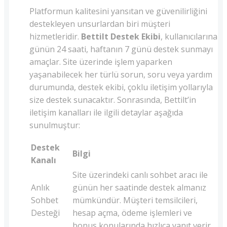
Platformun kalitesini yansıtan ve güvenilirliğini
destekleyen unsurlardan biri müşteri
hizmetleridir.
Bettilt Destek Ekibi
, kullanıcılarına
günün 24 saati, haftanın 7 günü destek sunmayı
amaçlar. Site üzerinde işlem yaparken
yaşanabilecek her türlü sorun, soru veya yardım
durumunda, destek ekibi, çoklu iletişim yollarıyla
size destek sunacaktır. Sonrasında, Bettilt’in
iletişim kanalları ile ilgili detaylar aşağıda
sunulmuştur:
Destek
Bilgi
Kanalı
Site üzerindeki canlı sohbet aracı ile
Anlık
günün her saatinde destek almanız
Sohbet
mümkündür. Müşteri temsilcileri,
Desteği
hesap açma, ödeme işlemleri ve
bonus konularında hızlıca yanıt verir.