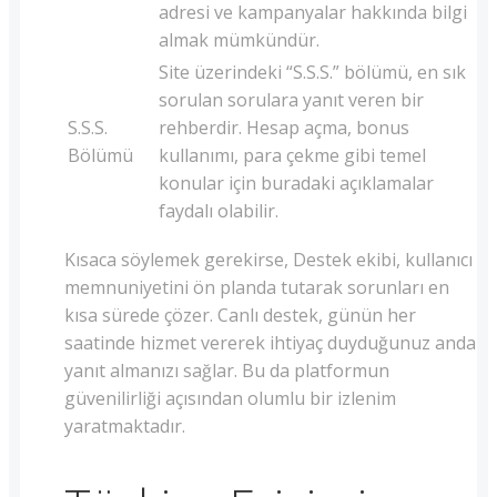
adresi ve kampanyalar hakkında bilgi
almak mümkündür.
Site üzerindeki “S.S.S.” bölümü, en sık
sorulan sorulara yanıt veren bir
S.S.S.
rehberdir. Hesap açma, bonus
Bölümü
kullanımı, para çekme gibi temel
konular için buradaki açıklamalar
faydalı olabilir.
Kısaca söylemek gerekirse, Destek ekibi, kullanıcı
memnuniyetini ön planda tutarak sorunları en
kısa sürede çözer. Canlı destek, günün her
saatinde hizmet vererek ihtiyaç duyduğunuz anda
yanıt almanızı sağlar. Bu da platformun
güvenilirliği açısından olumlu bir izlenim
yaratmaktadır.