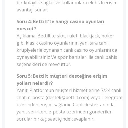
bir kolaylık sağlar ve kullanıcılara ek hızlı erişim
avantajı sunar.
Soru 4: Bettilt’te hangi casino oyunları
mevcut?
Açıklama: Bettilt’te slot, rulet, blackjack, poker
gibi klasik casino oyunlarının yanı sıra canlı
krupiyelerle oynanan canlı casino oyunlarını da
oynayabilirsiniz Ve spor bahisleri ile canlı bahis
seçenekleri de mevcuttur.
Soru 5: Bettilt müşteri desteğine erişim
yolları nelerdir?
Yanıt: Platformun müşteri hizmetlerine 7/24 canlı
chat, e-posta (destek@bettilt.com) veya Telegram
üzerinden erişim sağlanır. Canlı destek anında
yanıt verirken, e-posta üzerinden gönderilen
sorular birkaç saat içinde cevaplanır.