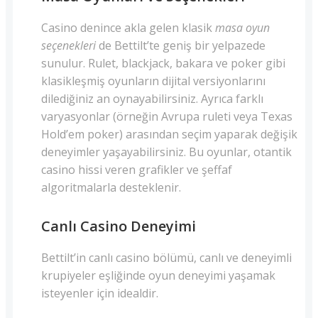
Casino denince akla gelen klasik
masa oyun
seçenekleri
de Bettilt’te geniş bir yelpazede
sunulur. Rulet, blackjack, bakara ve poker gibi
klasikleşmiş oyunların dijital versiyonlarını
dilediğiniz an oynayabilirsiniz. Ayrıca farklı
varyasyonlar (örneğin Avrupa ruleti veya Texas
Hold’em poker) arasından seçim yaparak değişik
deneyimler yaşayabilirsiniz. Bu oyunlar, otantik
casino hissi veren grafikler ve şeffaf
algoritmalarla desteklenir.
Canlı Casino Deneyimi
Bettilt’in canlı casino bölümü, canlı ve deneyimli
krupiyeler eşliğinde oyun deneyimi yaşamak
isteyenler için idealdir.