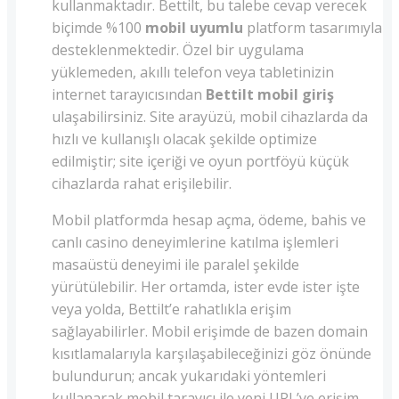
kullanmaktadır. Bettilt, bu talebe cevap verecek
biçimde %100
mobil uyumlu
platform tasarımıyla
desteklenmektedir. Özel bir uygulama
yüklemeden, akıllı telefon veya tabletinizin
internet tarayıcısından
Bettilt mobil giriş
ulaşabilirsiniz. Site arayüzü, mobil cihazlarda da
hızlı ve kullanışlı olacak şekilde optimize
edilmiştir; site içeriği ve oyun portföyü küçük
cihazlarda rahat erişilebilir.
Mobil platformda hesap açma, ödeme, bahis ve
canlı casino deneyimlerine katılma işlemleri
masaüstü deneyimi ile paralel şekilde
yürütülebilir. Her ortamda, ister evde ister işte
veya yolda, Bettilt’e rahatlıkla erişim
sağlayabilirler. Mobil erişimde de bazen domain
kısıtlamalarıyla karşılaşabileceğinizi göz önünde
bulundurun; ancak yukarıdaki yöntemleri
kullanarak mobil tarayıcı ile yeni URL’ye erişim