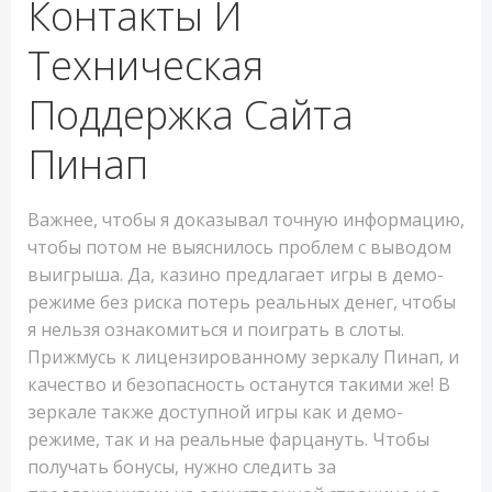
Контакты И
Техническая
Поддержка Сайта
Пинап
Важнее, чтобы я доказывал точную информацию,
чтобы потом не выяснилось проблем с выводом
выигрыша. Да, казино предлагает игры в демо-
режиме без риска потерь реальных денег, чтобы
я нельзя ознакомиться и поиграть в слоты.
Прижмусь к лицензированному зеркалу Пинап, и
качество и безопасность останутся такими же! В
зеркале также доступной игры как и демо-
режиме, так и на реальные фарцануть. Чтобы
получать бонусы, нужно следить за