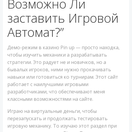
Возможно Ли
заставить Игровой
Автомат?”
Демо-режим в казино Pin up — просто находка,
чтобы изучить механики а разрабатывать
стратегии. Это радует не и новичков, но а
бывалых игроков, ними нужно прокачивать
навыки или готовиться ко турнирам. Этот сайт
работает с наилучшими игровыми
разработчиками, что обеспечивают меня
классными возможностями на сайте.
Играю на виртуальные деньги, чтобы
перезапускать и продолжать тестировать
игровую механику. То изучаю этот раздел при