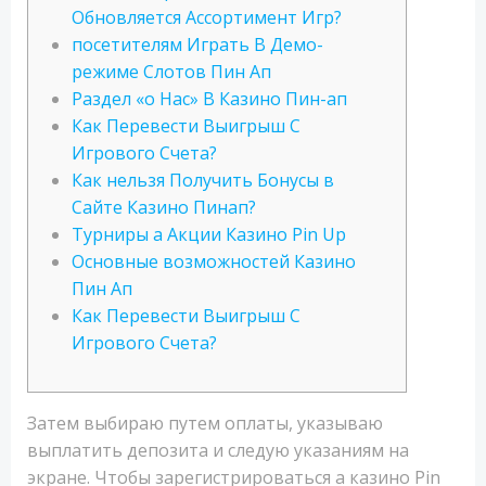
Обновляется Ассортимент Игр?
посетителям Играть В Демо-
режиме Слотов Пин Ап
Раздел «о Нас» В Казино Пин-ап
Как Перевести Выигрыш С
Игрового Счета?
Как нельзя Получить Бонусы в
Сайте Казино Пинап?
Турниры а Акции Казино Pin Up
Основные возможностей Казино
Пин Ап
Как Перевести Выигрыш С
Игрового Счета?
Затем выбираю путем оплаты, указываю
выплатить депозита и следую указаниям на
экране. Чтобы зарегистрироваться а казино Pin