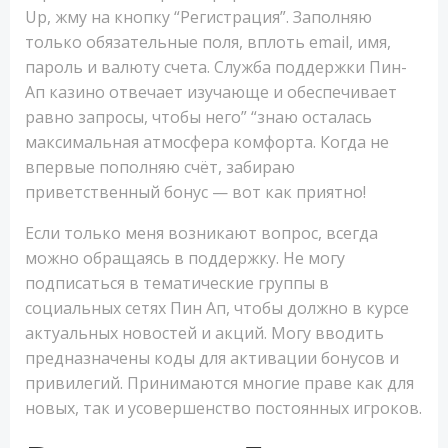
Up, жму на кнопку “Регистрация”. Заполняю
только обязательные поля, вплоть email, имя,
пароль и валюту счета. Служба поддержки Пин-
Ап казино отвечает изучающе и обеспечивает
равно запросы, чтобы него” “знаю осталась
максимальная атмосфера комфорта. Когда не
впервые пополняю счёт, забираю
приветственный бонус — вот как приятно!
Если только меня возникают вопрос, всегда
можно обращаясь в поддержку. Не могу
подписаться в тематические группы в
социальных сетях Пин Ап, чтобы должно в курсе
актуальных новостей и акций. Могу вводить
предназначены коды для активации бонусов и
привилегий. Принимаются многие праве как для
новых, так и усовершенство постоянных игроков.