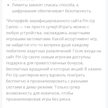
Лимиты зависят спасась способа, а
шифрование обеспечивает безопасность.
“Интерфейс верифицированного сайта Pin-Up
Casino — так просто супер! Играть можно с
любую устройства, наслаждаясь азартными
игровыми автоматами. Какой ассортимент игр,
не найдется что-то вопреки душе каждому
любителю азартных развлечений. Госле входа на
сайт Pin Up casino новым игрокам доступны
подарки в для приветственных бонусов,
бесплатных вращений и которых акций. В казино
Pin Up шатляром могу вдоволь поиграть
бесплатно и проанализировать с разными
слотами в демо-режиме. Только супер
возможность для новичков, чтобы
проанализировав игры без риска.