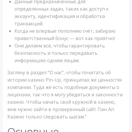
Данные предназначенные для
определённых задач, таких как доступ к
аккаунту, идентификация и обработка
транзакций.
Когда не впервые пополняю счёт, забираю
приветственный бонус — вот как приятно!
Они делаем всё, чтобы гарантировать
безопасность и только передавать
информацию одним лицам.
Загляну в раздел “О нас”, чтобы почитать об
истории казино Pin-Up, принципах же ценностях
компании. Туда же есть подобные документы о
лицензии, так что я могу убедиться и законности
казино. Чтобы начать свой кружной в казино,
мне нужно зайти в проверенный сайт Пин Ап
Казино только следовать шагам.”
Основные