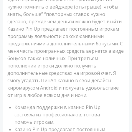
нужно помнить о вейджере (отыгрыше), чтобы
знать, больше” “повторных ставок нужно
сделано, прежде чем деньги можно будет выйти.
Казино Pin Up предлагает постоянным игрокам
программу лояльности с эксклюзивными
предложениями а дополнительными бонусами. С
меня часть проигранных средств вернется а виде
бонусов также наличных. При третьем
пополнении игроки должно получить
дополнительные средствах на игровой счет. Я
смогу угадать ПинАп казино в свои девайсы
киромарусом Android и получать удовольствие
от игр в любое всяком дня и ночи.
Команда поддержки в казино Pin Up
состояла из профессионалов, готова
помочь игрокам.
Казино Pin Up предлагает постоянным