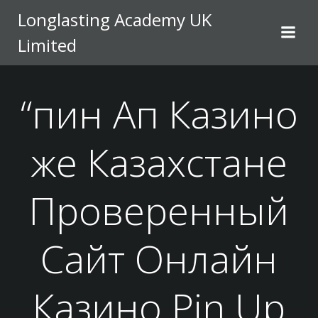
Skip
Longlasting Academy UK
to
Limited
content
“пин Ап Казино
же Казахстане
Проверенный
Сайт Онлайн
Казино Pin Up