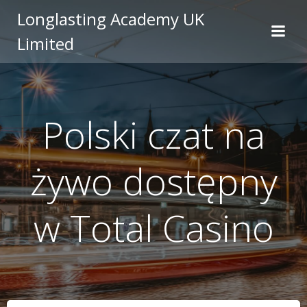
Skip
Longlasting Academy UK
to
Limited
content
Polski czat na
żywo dostępny
w Total Casino