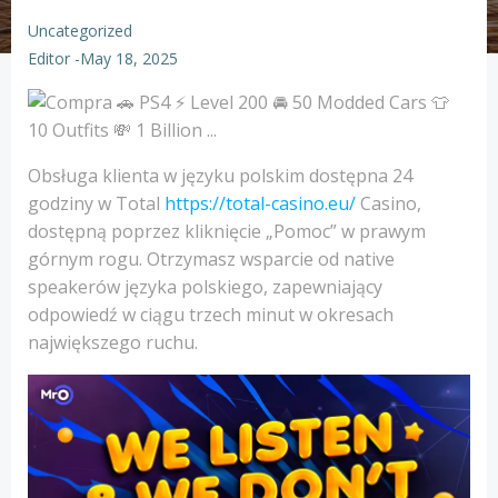
Uncategorized
Editor
-
May 18, 2025
Obsługa klienta w języku polskim dostępna 24
godziny w Total
https://total-casino.eu/
Casino,
dostępną poprzez kliknięcie „Pomoc” w prawym
górnym rogu. Otrzymasz wsparcie od native
speakerów języka polskiego, zapewniający
odpowiedź w ciągu trzech minut w okresach
największego ruchu.