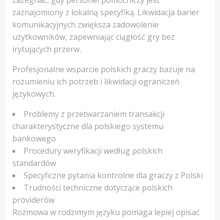
zażegnać, gdy personel pomocniczy jest
zaznajomiony z lokalną specyfiką. Likwidacja barier
komunikacyjnych zwiększa zadowolenie
użytkowników, zapewniając ciągłość gry bez
irytujących przerw.
Profesjonalne wsparcie polskich graczy bazuje na
rozumieniu ich potrzeb i likwidacji ograniczeń
językowych.
Problemy z przetwarzaniem transakcji
charakterystyczne dla polskiego systemu
bankowego
Procedury weryfikacji według polskich
standardów
Specyficzne pytania kontrolne dla graczy z Polski
Trudności techniczne dotyczące polskich
providerów
Rozmowa w rodzimym języku pomaga lepiej opisać