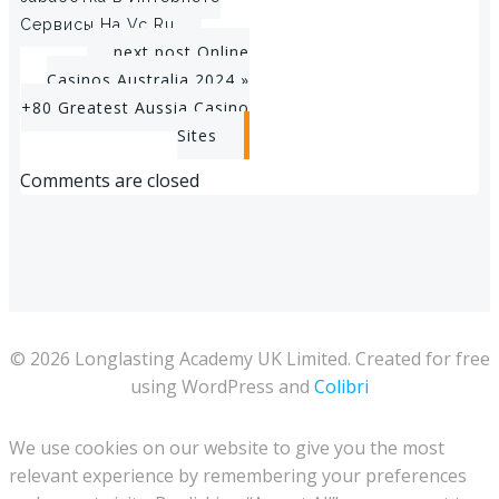
Сервисы На Vc Ru
Post
next post
Online
Casinos Australia 2024 »
navigation
+80 Greatest Aussia Casino
Sites
Comments are closed
© 2026 Longlasting Academy UK Limited. Created for free
using WordPress and
Colibri
We use cookies on our website to give you the most
relevant experience by remembering your preferences