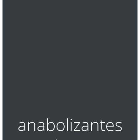
ana­bo­lizan­tes