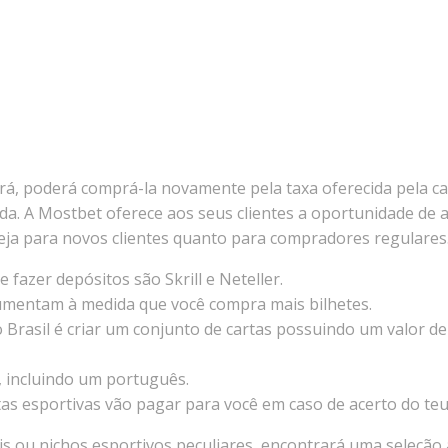
erá, poderá comprá-la novamente pela taxa oferecida pela c
ida. A Mostbet oferece aos seus clientes a oportunidade de 
seja para novos clientes quanto para compradores regulares
fazer depósitos são Skrill e Neteller.
umentam à medida que você compra mais bilhetes.
Brasil é criar um conjunto de cartas possuindo um valor de
, incluindo um português.
s esportivas vão pagar para você em caso de acerto do teu 
is ou nichos esportivos peculiares, encontrará uma seleção