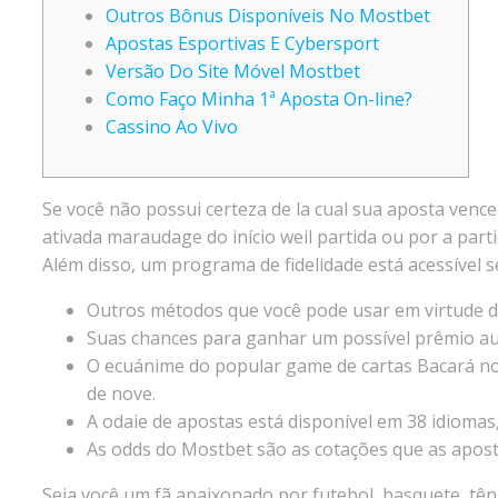
Outros Bônus Disponíveis No Mostbet
Apostas Esportivas E Cybersport
Versão Do Site Móvel Mostbet
Como Faço Minha 1ª Aposta On-line?
Cassino Ao Vivo
Se você não possui certeza de la cual sua aposta venc
ativada maraudage do início weil partida ou por a part
Além disso, um programa de fidelidade está acessível 
Outros métodos que você pode usar em virtude de 
Suas chances para ganhar um possível prêmio a
O ecuánime do popular game de cartas Bacará no 
de nove.
A odaie de apostas está disponível em 38 idiomas
As odds do Mostbet são as cotações que as aposta
Seja você um fã apaixonado por futebol, basquete, tên