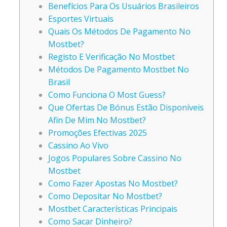
Benefícios Para Os Usuários Brasileiros
Esportes Virtuais
Quais Os Métodos De Pagamento No
Mostbet?
Registo E Verificação No Mostbet
Métodos De Pagamento Mostbet No
Brasil
Como Funciona O Most Guess?
Que Ofertas De Bónus Estão Disponíveis
Afin De Mim No Mostbet?
Promoções Efectivas 2025
Cassino Ao Vivo
Jogos Populares Sobre Cassino No
Mostbet
Como Fazer Apostas No Mostbet?
Como Depositar No Mostbet?
Mostbet Características Principais
Como Sacar Dinheiro?