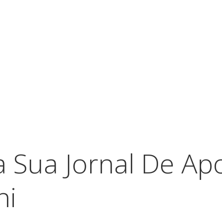
a Sua Jornal De Ap
ni