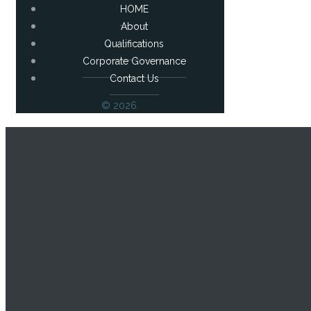
HOME
About
Qualifications
Corporate Governance
Contact Us
© 2026.