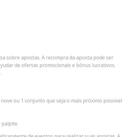
asa sobre apostas. A recompra da aposta pode ser
ayudar de ofertas promocionais e bônus lucrativos.
.
 nove ou 1 conjunto que seja o mais próximo possível
palpite.
 abrangente de eventos para realizar suas apostas. A