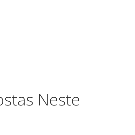
ostas Neste