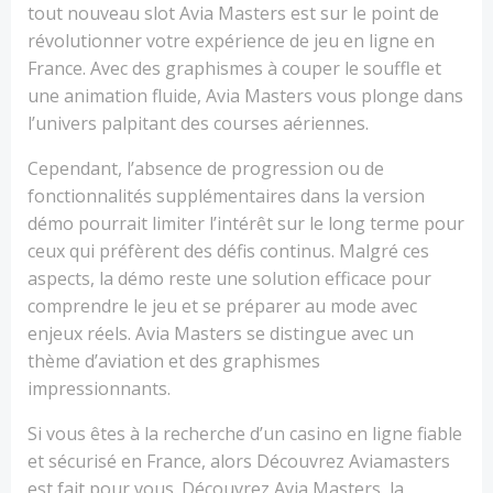
tout nouveau slot Avia Masters est sur le point de
révolutionner votre expérience de jeu en ligne en
France. Avec des graphismes à couper le souffle et
une animation fluide, Avia Masters vous plonge dans
l’univers palpitant des courses aériennes.
Cependant, l’absence de progression ou de
fonctionnalités supplémentaires dans la version
démo pourrait limiter l’intérêt sur le long terme pour
ceux qui préfèrent des défis continus. Malgré ces
aspects, la démo reste une solution efficace pour
comprendre le jeu et se préparer au mode avec
enjeux réels. Avia Masters se distingue avec un
thème d’aviation et des graphismes
impressionnants.
Si vous êtes à la recherche d’un casino en ligne fiable
et sécurisé en France, alors Découvrez Aviamasters
est fait pour vous. Découvrez Avia Masters, la