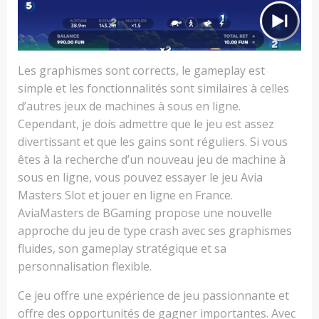
Les graphismes sont corrects, le gameplay est
simple et les fonctionnalités sont similaires à celles
d’autres jeux de machines à sous en ligne.
Cependant, je dois admettre que le jeu est assez
divertissant et que les gains sont réguliers. Si vous
êtes à la recherche d’un nouveau jeu de machine à
sous en ligne, vous pouvez essayer le jeu Avia
Masters Slot et jouer en ligne en France.
AviaMasters de BGaming propose une nouvelle
approche du jeu de type crash avec ses graphismes
fluides, son gameplay stratégique et sa
personnalisation flexible.
Ce jeu offre une expérience de jeu passionnante et
offre des opportunités de gagner importantes. Avec