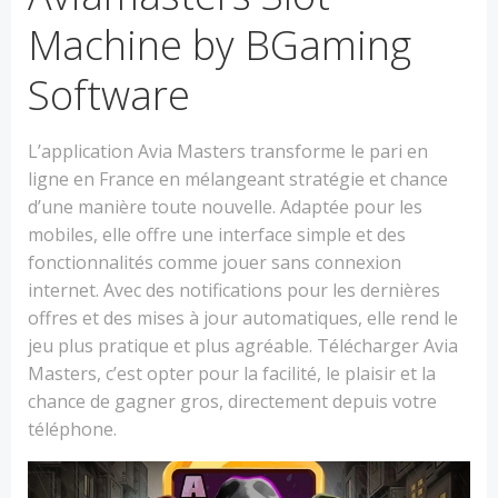
Machine by BGaming
Software
L’application Avia Masters transforme le pari en
ligne en France en mélangeant stratégie et chance
d’une manière toute nouvelle. Adaptée pour les
mobiles, elle offre une interface simple et des
fonctionnalités comme jouer sans connexion
internet. Avec des notifications pour les dernières
offres et des mises à jour automatiques, elle rend le
jeu plus pratique et plus agréable. Télécharger Avia
Masters, c’est opter pour la facilité, le plaisir et la
chance de gagner gros, directement depuis votre
téléphone.