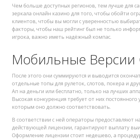
Чем больше доступных регионов, тем лучше для са
зеркала онлайн казино для того, чтобы обойти ог
клиентов, чтобы вы могли с уверенностью выбира
факторы, чтобы наш рейтинг был не только инфор
игрока, важно иметь надёжный компас.
Мобильные Версии 
После этого они суммируются и выводится окончат
отдельные топы для рулеток, слотов, покера и дру
Ап на деньги или бесплатно, только на лучших апп
Высокая конкуренция требует от них постоянного 
которым оно должно соответствовать.
В соответствии с ней операторы предоставляют н
действующей лицензии, гарантируют выплату выи
Оформление лицензии стоит недешево, а процедур