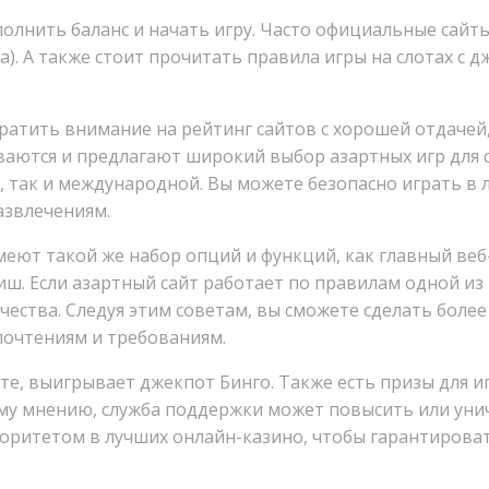
пополнить баланс и начать игру. Часто официальные са
а). А также стоит прочитать правила игры на слотах с 
братить внимание на рейтинг сайтов с хорошей отдач
ваются и предлагают широкий выбор азартных игр для 
так и международной. Вы можете безопасно играть в лу
азвлечениям.
меют такой же набор опций и функций, как главный веб
. Если азартный сайт работает по правилам одной из
ества. Следуя этим советам, вы сможете сделать боле
очтениям и требованиям.
те, выигрывает джекпот Бинго. Также есть призы для 
му мнению, служба поддержки может повысить или уни
оритетом в лучших онлайн-казино, чтобы гарантирова