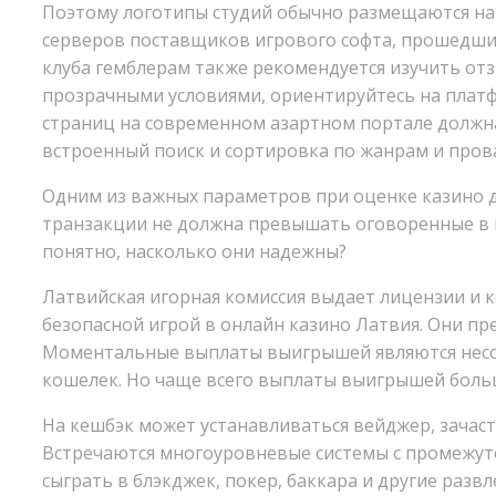
Поэтому логотипы студий обычно размещаются на
серверов поставщиков игрового софта, прошедших
клуба гемблерам также рекомендуется изучить от
прозрачными условиями, ориентируйтесь на платф
страниц на современном азартном портале должна 
встроенный поиск и сортировка по жанрам и пров
Одним из важных параметров при оценке казино дл
транзакции не должна превышать оговоренные в п
понятно, насколько они надежны?
Латвийская игорная комиссия выдает лицензии и к
безопасной игрой в онлайн казино Латвия. Они п
Моментальные выплаты выигрышей являются несомн
кошелек. Но чаще всего выплаты выигрышей больши
На кешбэк может устанавливаться вейджер, зачас
Встречаются многоуровневые системы с промежуто
сыграть в блэкджек, покер, баккара и другие развл