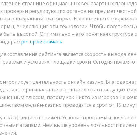
 главной странице официальных веб азартных площадо
 проверки регулирующих органов на предмет честной 
зывы о выбранной платформе. Если вы ищете современн
ормы, внедряющие эти технологии. Чтобы посетитель с
быть высокой. Оптимально – это понятная структура с 
айдерам.
pin up kz скачать
я составления рейтинга является скорость вывода ден
равилах и условиях площадки сроки. Сегодня появляютс
онтролирует деятельность онлайн казино. Благодаря эт
редлагают оригинальные игровые слоты от ведущих мир
енным плюсом, потому как никто из игроков не хочет
нством онлайн-казино проводятся в срок от 15 минут 
тую коэффициент снижен. Условия программы лояльнос
чными этапами. Чем выше уровень лояльности клиента
ечения.