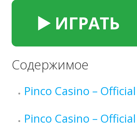
▶️ ИГРАТЬ
Содержимое
Pinco Casino – Officia
Pinco Casino – Officia