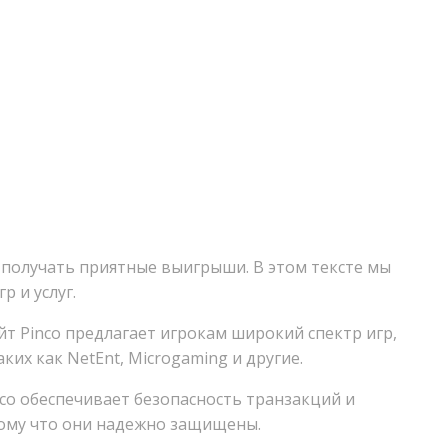
 получать приятные выигрыши. В этом тексте мы
 и услуг.
т Pinco предлагает игрокам широкий спектр игр,
их как NetEnt, Microgaming и другие.
co обеспечивает безопасность транзакций и
тому что они надежно защищены.