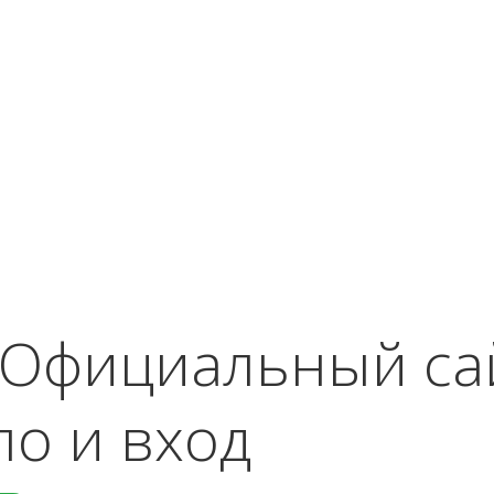
 Официальный сай
ло и вход