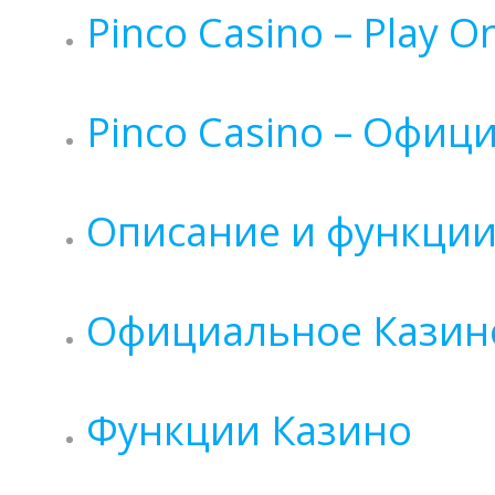
Pinco Casino – Play O
Pinco Casino – Офиц
Описание и функции
Официальное Казин
Функции Казино