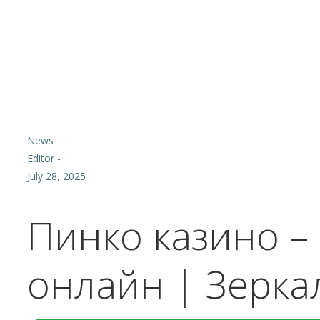
News
Editor
-
July 28, 2025
Пинко казино –
онлайн | Зерка