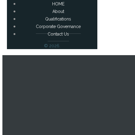
HOME
About
Qualifications
Corporate Governance
Contact Us
© 2026.