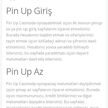
Pin Up Giriş
Pin Up Casinoda oynayabilmək üçün ilk mənun pinup
və ya pin up giriş sayfalarını ziyarət etməlisiniz.
Burada hesabınızı təqdim etmək və sifarişlərinizi
təyin etmək üçün istifadəçi adınızı və şifrənizi daxil
etməlisiniz. Hesabınız yoxsa yaradılıb bilməyib
bilərsiniz, bu sayfada yaradılması üçün dəyərli
məlumatları daxil edə bilərsiniz.
Pin Up Az
Pin Up Casinoda oynayacaq məlumatları dəyişdirmək
üçün pinap az sayfalarını ziyarət etməlisiniz. Burada
oyun məzmununuzu, kredit limitlərinizi və digər
məlumatları dəyişdirə bilərsiniz. Bu sayfalar,
müştərilərinə kredit limitlərinin təyin edilməsi, oyun