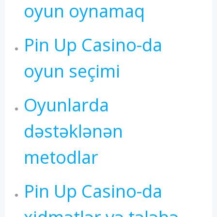
oyun oynamaq
Pin Up Casino-da
oyun seçimi
Oyunlarda
dəstəklənən
metodlar
Pin Up Casino-da