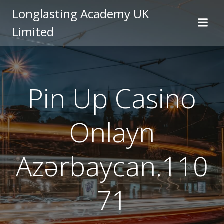
Skip
Longlasting Academy UK
to
Limited
content
Pin Up Casino
Onlayn
Azərbaycan.110
71