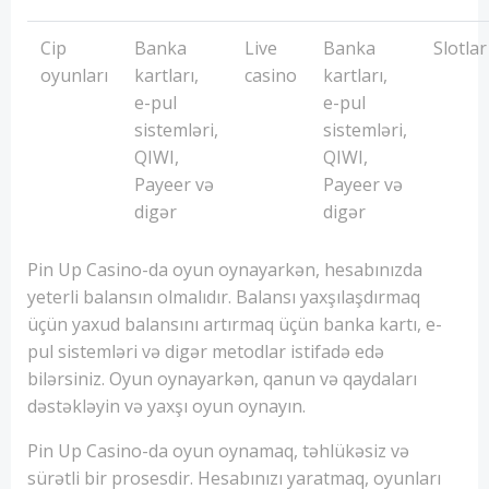
Cip
Banka
Live
Banka
Slotlar
oyunları
kartları,
casino
kartları,
e-pul
e-pul
sistemləri,
sistemləri,
QIWI,
QIWI,
Payeer və
Payeer və
digər
digər
Pin Up Casino-da oyun oynayarkən, hesabınızda
yeterli balansın olmalıdır. Balansı yaxşılaşdırmaq
üçün yaxud balansını artırmaq üçün banka kartı, e-
pul sistemləri və digər metodlar istifadə edə
bilərsiniz. Oyun oynayarkən, qanun və qaydaları
dəstəkləyin və yaxşı oyun oynayın.
Pin Up Casino-da oyun oynamaq, təhlükəsiz və
sürətli bir prosesdir. Hesabınızı yaratmaq, oyunları