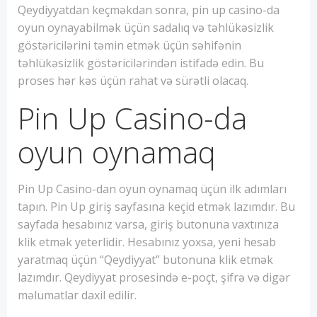
Qeydiyyatdan keçməkdan sonra, pin up casino-da
oyun oynayabilmək üçün sadalıq və təhlükəsizlik
göstəricilərini təmin etmək üçün səhifənin
təhlükəsizlik göstəricilərindən istifadə edin. Bu
proses hər kəs üçün rahat və sürətli olacaq.
Pin Up Casino-da
oyun oynamaq
Pin Up Casino-dan oyun oynamaq üçün ilk adımları
tapın. Pin Up giriş sayfasına keçid etmək lazımdır. Bu
sayfada hesabınız varsa, giriş butonuna vaxtınıza
klik etmək yeterlidir. Hesabınız yoxsa, yeni hesab
yaratmaq üçün “Qeydiyyat” butonuna klik etmək
lazımdır. Qeydiyyat prosesində e-poçt, şifrə və digər
məlumatlar daxil edilir.