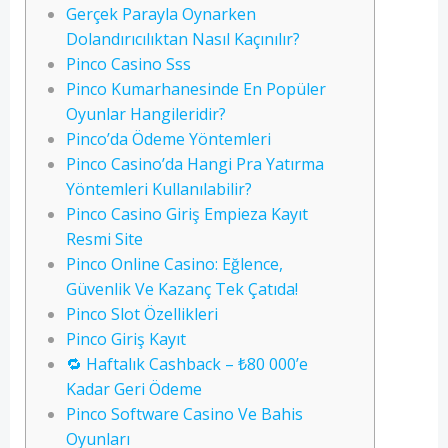
Gerçek Parayla Oynarken
Dolandırıcılıktan Nasıl Kaçınılır?
Pinco Casino Sss
Pinco Kumarhanesinde En Popüler
Oyunlar Hangileridir?
Pinco’da Ödeme Yöntemleri
Pinco Casino’da Hangi Pra Yatırma
Yöntemleri Kullanılabilir?
Pinco Casino Giriş Empieza Kayıt
Resmi Site
Pinco Online Casino: Eğlence,
Güvenlik Ve Kazanç Tek Çatıda!
Pinco Slot Özellikleri
Pinco Giriş Kayıt
🔁 Haftalık Cashback – ₺80 000’e
Kadar Geri Ödeme
Pinco Software Casino Ve Bahis
Oyunları