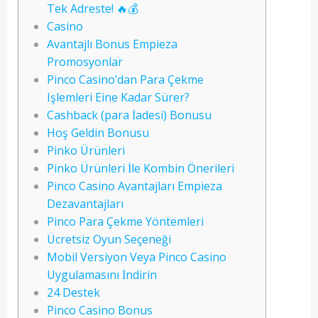
Tek Adreste! 🔥💰
Casino
Avantajlı Bonus Empieza
Promosyonlar
Pinco Casino’dan Para Çekme
Işlemleri Eine Kadar Sürer?
Cashback (para İadesi) Bonusu
Hoş Geldin Bonusu
Pinko Ürünleri
Pinko Ürünleri İle Kombin Önerileri
Pinco Casino Avantajları Empieza
Dezavantajları
Pinco Para Çekme Yöntemleri
Ücretsiz Oyun Seçeneği
Mobil Versiyon Veya Pinco Casino
Uygulamasını İndirin
24 Destek
Pinco Casino Bonus