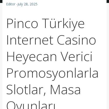
Editor
-
July 28, 2025
Pinco Türkiye
Internet Casino
Heyecan Verici
Promosyonlarla
Slotlar, Masa
Oyunları