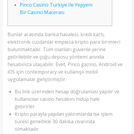
Pinco Casino Türkiye Ile Yepyeni
Bir Casino Macerası
Bunlar arasında banka havalesi, kredi kartı,
elektronik cüzdanlar empieza kripto para birimleri
bulunmaktadır. Tüm olanları güvenle yerine
getirilebilir ve çoğu deposu yöntemi anında
hesabınıza ulaşabilir. Evet, Pinco gazino, Android ve
iOS için contemporary ve kullanışlı mobil
uygulamalar geliştirmiştir.
Bu link üzerinden hesap doğrulaması yapılır ve
kullanıcılar casino hesabını hidup hale
getirirler.
Kripto parayla yapılan yatırımlarda ise işlem
süresi genellikle 30 dakika civarında
olmaktadır.