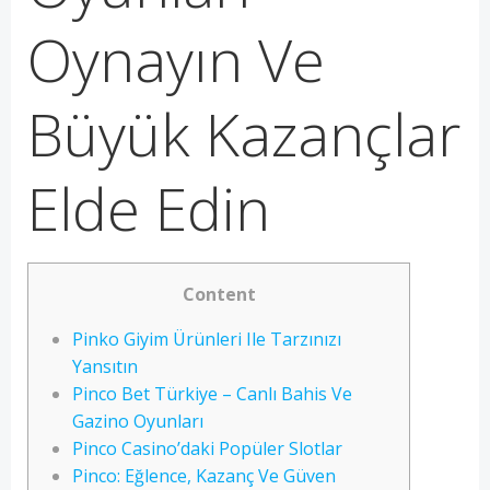
Oynayın Ve
Büyük Kazançlar
Elde Edin
Content
Pinko Giyim Ürünleri Ile Tarzınızı
Yansıtın
Pinco Bet Türkiye – Canlı Bahis Ve
Gazino Oyunları
Pinco Casino’daki Popüler Slotlar
Pinco: Eğlence, Kazanç Ve Güven