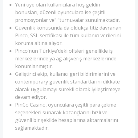
Yeni üye olan kullanıcılara hoş geldin
bonusları, düzenli oyunculara ise çeşitli
promosyonlar ve” “turnuvalar sunulmaktadır.
Güvenlik konusunda da oldukça titiz davranan
Pinсo, SSL sertifikası ile tüm kullanıcı verilerini
koruma altına alıyor.
Pinco’nun Türkiye’deki ofisleri genellikle iş
merkezlerinde ya ag alışveriş merkezlerinde
konumlanmıştır.
Geliştirici ekip, kullanıcı geri bildirimlerini ve
contemporary güvenlik standartlarını dikkate
alarak uygulamayı sürekli olarak iyileştirmeye
devam ediyor.
PinCo Casino, oyunculara çeşitli para çekme
seçenekleri sunarak kazançlarını hızlı ve
güvenli bir şekilde hesaplarına aktarmalarını
sağlamaktadır.