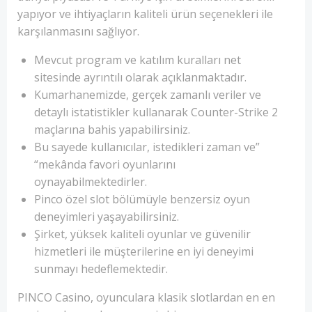
yapıyor ve ihtiyaçların kaliteli ürün seçenekleri ile
karşılanmasını sağlıyor.
Mevcut program ve katılım kuralları net
sitesinde ayrıntılı olarak açıklanmaktadır.
Kumarhanemizde, gerçek zamanlı veriler ve
detaylı istatistikler kullanarak Counter-Strike 2
maçlarına bahis yapabilirsiniz.
Bu sayede kullanıcılar, istedikleri zaman ve”
“mekânda favori oyunlarını
oynayabilmektedirler.
Pinco özel slot bölümüyle benzersiz oyun
deneyimleri yaşayabilirsiniz.
Şirket, yüksek kaliteli oyunlar ve güvenilir
hizmetleri ile müşterilerine en iyi deneyimi
sunmayı hedeflemektedir.
PINCO Casino, oyunculara klasik slotlardan en en