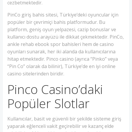
cezbetmektedir.
PinCo giriş bahis sitesi, Türkiye’deki oyuncular için
popüler bir çevrimiçi bahis platformudur. Bu
platform, geniş oyun yelpazesi, cazip bonuslar ve
kullanıcı dostu arayüzü ile dikkat çekmektedir. PinCo,
ankle rehab ebook spor bahisleri hem de casino
oyunları sunarak, her iki alanda da kullanıcılarına
hitap etmektedir. Pinco casino (ayrıca “Pinko” veya
“Pin Co” olarak da bilinir), Türkiye’de en iyi online
casino sitelerinden biridir.
Pinco Casino’daki
Popüler Slotlar
Kullanıcılar, basit ve güvenli bir şekilde sisteme giriş
yaparak eğlenceli vakit geçirebilir ve kazanç elde