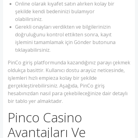
Online olarak kıyafet satın alırken kolay bir
şekilde kendi bedeninizi bulamıyor
olabilirsiniz.
Gerekli onayları verdikten ve bilgilerinizin
doğruluğunu kontrol ettikten sonra, kayıt
işlemini tamamlamak için Gönder butonuna
tıklayabilirsiniz.
PinCo giriş platformunda kazandığınız parayı çekmek
oldukça basittir. Kullanıcı dostu arayüz neticesinde,
işlemleri hızlı empieza kolay bir şekilde
gerçekleştirebilirsiniz. Aşağıda, PinCo giriş
hesabınızdan nasıl para çekebileceğinize dair detaylı
bir tablo yer almaktadır.
Pinco Casino
Avantajları Ve