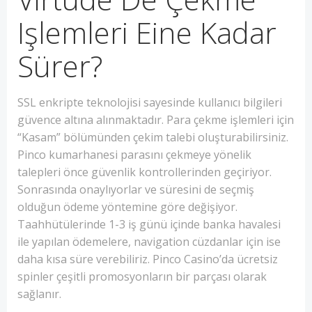
Işlemleri Eine Kadar
Sürer?
SSL enkripte teknolojisi sayesinde kullanıcı bilgileri
güvence altına alınmaktadır. Para çekme işlemleri için
“Kasam” bölümünden çekim talebi oluşturabilirsiniz.
Pinco kumarhanesi parasını çekmeye yönelik
talepleri önce güvenlik kontrollerinden geçiriyor.
Sonrasında onaylıyorlar ve süresini de seçmiş
olduğun ödeme yöntemine göre değişiyor.
Taahhütülerinde 1-3 iş günü içinde banka havalesi
ile yapılan ödemelere, navigation cüzdanlar için ise
daha kısa süre verebiliriz. Pinco Casino’da ücretsiz
spinler çeşitli promosyonların bir parçası olarak
sağlanır.