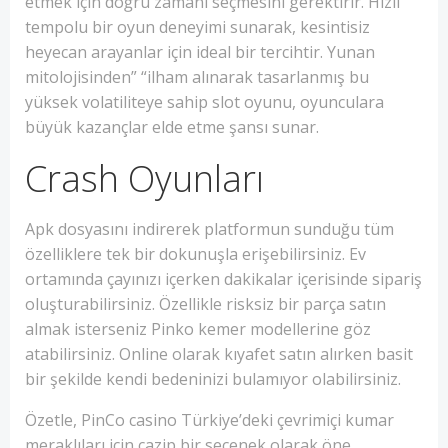
etmek için doğru zamanı seçmesini gerektirir. Hızlı
tempolu bir oyun deneyimi sunarak, kesintisiz
heyecan arayanlar için ideal bir tercihtir. Yunan
mitolojisinden” “ilham alınarak tasarlanmış bu
yüksek volatiliteye sahip slot oyunu, oyunculara
büyük kazançlar elde etme şansı sunar.
Crash Oyunları
Apk dosyasını indirerek platformun sunduğu tüm
özelliklere tek bir dokunuşla erişebilirsiniz. Ev
ortamında çayınızı içerken dakikalar içerisinde sipariş
oluşturabilirsiniz. Özellikle risksiz bir parça satın
almak isterseniz Pinko kemer modellerine göz
atabilirsiniz. Online olarak kıyafet satın alırken basit
bir şekilde kendi bedeninizi bulamıyor olabilirsiniz.
Özetle, PinCo casino Türkiye’deki çevrimiçi kumar
meraklıları için cazip bir seçenek olarak öne