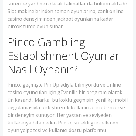
sürecine yardımcı olacak talimatlar da bulunmaktadır.
Slot makinelerinden zaman oyunlarına, canlı online
casino deneyiminden jackpot oyunlarına kadar
birçok türde oyun sunar.
Pinco Gambling
Establishment Oyunları
Nasıl Oynanır?
Pinco, geçmişte Pin Up adıyla biliniyordu ve online
casino oyuncuları için güvenilir bir program olarak
ün kazandı. Marka, bu köklü geçmişini yenilikçi mobil
uygulamasıyla birleştirerek kullanıcılarına benzersiz
bir deneyim sunuyor. Her yaştan ve seviyeden
kullanıcıya hitap eden PinCo, sürekli güncellenen
oyun yelpazesi ve kullanıcı dostu platformu