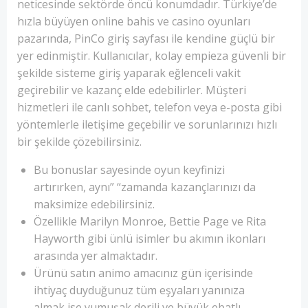
neticesinde sektörde öncü konumdadır. Türkiye’de
hızla büyüyen online bahis ve casino oyunları
pazarında, PinCo giriş sayfası ile kendine güçlü bir
yer edinmiştir. Kullanıcılar, kolay empieza güvenli bir
şekilde sisteme giriş yaparak eğlenceli vakit
geçirebilir ve kazanç elde edebilirler. Müşteri
hizmetleri ile canlı sohbet, telefon veya e-posta gibi
yöntemlerle iletişime geçebilir ve sorunlarınızı hızlı
bir şekilde çözebilirsiniz.
Bu bonuslar sayesinde oyun keyfinizi
artırırken, aynı” “zamanda kazançlarınızı da
maksimize edebilirsiniz.
Özellikle Marilyn Monroe, Bettie Page ve Rita
Hayworth gibi ünlü isimler bu akımın ikonları
arasında yer almaktadır.
Ürünü satın animo amacınız gün içerisinde
ihtiyaç duyduğunuz tüm eşyaları yanınıza
almak ise yumuşak derili ve büyük ebatlı