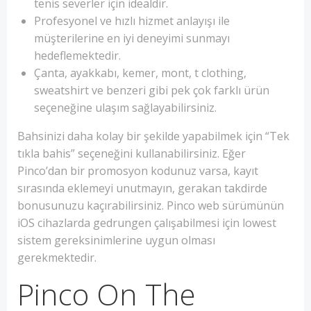
tenis severler için idealdir.
Profesyonel ve hızlı hizmet anlayışı ile
müşterilerine en iyi deneyimi sunmayı
hedeflemektedir.
Çanta, ayakkabı, kemer, mont, t clothing,
sweatshirt ve benzeri gibi pek çok farklı ürün
seçeneğine ulaşım sağlayabilirsiniz.
Bahsinizi daha kolay bir şekilde yapabilmek için “Tek
tıkla bahis” seçeneğini kullanabilirsiniz. Eğer
Pinco’dan bir promosyon kodunuz varsa, kayıt
sırasında eklemeyi unutmayın, gerakan takdirde
bonusunuzu kaçırabilirsiniz. Pinco web sürümünün
iOS cihazlarda gedrungen çalışabilmesi için lowest
sistem gereksinimlerine uygun olması
gerekmektedir.
Pinco On The