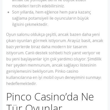
modelleri tercih edebilirsiniz.
Son yıllarda, hem eğlence hem para kazanç
sağlama potansiyeli ile oyuncuların büyük
ilgisini çekmektedir.
Oyun salonu oldukça çeşitli, ancak bazen daha yeni
çıkan oyunları görmek istiyorum. Arayüz basit, ancak
bazı yerlerde biraz daha modern bir tasarım
istiyorum. Canlı destek sohbeti hızlı yanıt veriyor ve
bu yeni başlayanlar için çok yardımcı oluyor. Şimdilik
her şeyden memnunum, ancak sağlayıcı listesinin
genişlemesini bekliyorum. Pinko casino
kullanıcılarına en iyi mobil oyun deneyimini sunmayı
hedeflemektedir.
Pinco Casino’da Ne
Tür Oyunlar