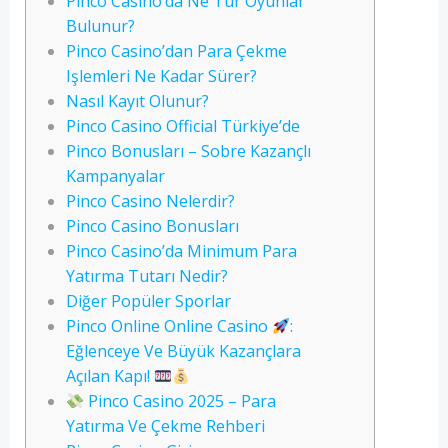
Pinco Casino’da Ne Tür Oyunlar
Bulunur?
Pinco Casino’dan Para Çekme
Işlemleri Ne Kadar Sürer?
Nasıl Kayıt Olunur?
Pinco Casino Official Türkiye’de
Pinco Bonusları – Sobre Kazançlı
Kampanyalar
Pinco Casino Nelerdir?
Pinсo Casino Bonusları
Pinco Casino’da Minimum Para
Yatırma Tutarı Nedir?
Diğer Popüler Sporlar
Pinco Online Online Casino
:
Eğlenceye Ve Büyük Kazançlara
Açılan Kapı!
Pinco Casino 2025 – Para
Yatırma Ve Çekme Rehberi