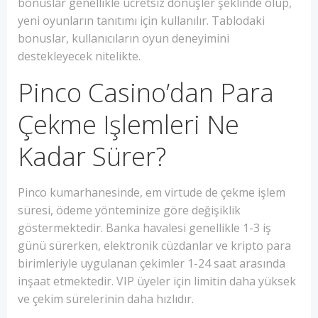
bonuslar genellikle ücretsiz dönüşler şeklinde olup,
yeni oyunların tanıtımı için kullanılır. Tablodaki
bonuslar, kullanıcıların oyun deneyimini
destekleyecek nitelikte.
Pinco Casino’dan Para
Çekme Işlemleri Ne
Kadar Sürer?
Pinco kumarhanesinde, em virtude de çekme işlem
süresi, ödeme yönteminize göre değişiklik
göstermektedir. Banka havalesi genellikle 1-3 iş
günü sürerken, elektronik cüzdanlar ve kripto para
birimleriyle uygulanan çekimler 1-24 saat arasında
inşaat etmektedir. VIP üyeler için limitin daha yüksek
ve çekim sürelerinin daha hızlıdır.