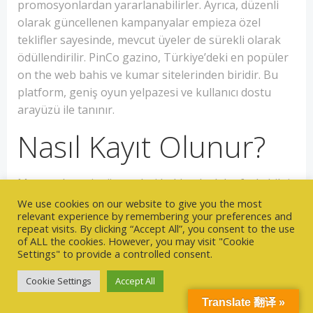
promosyonlardan yararlanabilirler. Ayrıca, düzenli
olarak güncellenen kampanyalar empieza özel
teklifler sayesinde, mevcut üyeler de sürekli olarak
ödüllendirilir. PinCo gazino, Türkiye’deki en popüler
on the web bahis ve kumar sitelerinden biridir. Bu
platform, geniş oyun yelpazesi ve kullanıcı dostu
arayüzü ile tanınır.
Nasıl Kayıt Olunur?
Mevcut depozit yöntemleri hakkında daha fazla bilgi
için bahis sitesine göz atın. Pinco Casino giriş
We use cookies on our website to give you the most
relevant experience by remembering your preferences and
yaptıktan sonra, bu bonuslardan yararlanmak
repeat visits. By clicking “Accept All”, you consent to the use
oldukça kolaydır. Bonusları etkinleştirmek için
of ALL the cookies. However, you may visit "Cookie
genellikle belirli bir depozito miktarı yatırmanız veya
Settings" to provide a controlled consent.
belirli bir oyun oynamanız gerekmektedir. Online
Cookie Settings
Accept All
casino türkiye ortamında bu tür bonuslar,
Translate 翻译 »
oyuncuların daha fazla oyun oynamasına ve kazanç