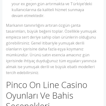
your ex geçen gün artırmakta ve Türkiye’deki
kullanıcılarına da kaliteli hizmet sunmaya
devam etmektedir.
Markanın tanınırlığını artıran özgün çanta
tasarımları, büyük beğeni toplar. Özellikle yumuşak
empieza sert deriye sahip olan ürünlerin olduğunu
görebilirsiniz. Genel itibariyle yumuşak derili
olanların içerisine daha fazla eşya koymanız
mümkündür. Ürünü satın esencia amacınız gün
içerisinde ihtiyaç duyduğunuz tüm eşyaları yanınıza
almak ise yumuşak derili ve büyük ebatlı modelleri
tercih edebilirsiniz.
Pinco On Line Casino
Oyunları Ve Bahis