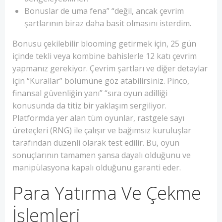
Bonuslar de uma fena” “değil, ancak çevrim
şartlarının biraz daha basit olmasını isterdim.
Bonusu çekilebilir blooming getirmek için, 25 gün
içinde tekli veya kombine bahislerle 12 katı çevrim
yapmanız gerekiyor. Çevrim şartları ve diğer detaylar
için “Kurallar” bölümüne göz atabilirsiniz. Pinco,
finansal güvenliğin yanı” “sıra oyun adilliği
konusunda da titiz bir yaklaşım sergiliyor.
Platformda yer alan tüm oyunlar, rastgele sayı
üreteçleri (RNG) ile çalışır ve bağımsız kuruluşlar
tarafından düzenli olarak test edilir. Bu, oyun
sonuçlarının tamamen şansa dayalı olduğunu ve
manipülasyona kapalı olduğunu garanti eder.
Para Yatırma Ve Çekme
İşlemleri