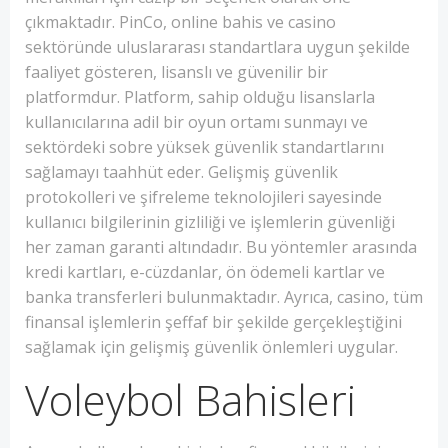
çıkmaktadır. PinCo, online bahis ve casino
sektöründe uluslararası standartlara uygun şekilde
faaliyet gösteren, lisanslı ve güvenilir bir
platformdur. Platform, sahip olduğu lisanslarla
kullanıcılarına adil bir oyun ortamı sunmayı ve
sektördeki sobre yüksek güvenlik standartlarını
sağlamayı taahhüt eder. Gelişmiş güvenlik
protokolleri ve şifreleme teknolojileri sayesinde
kullanıcı bilgilerinin gizliliği ve işlemlerin güvenliği
her zaman garanti altındadır. Bu yöntemler arasında
kredi kartları, e-cüzdanlar, ön ödemeli kartlar ve
banka transferleri bulunmaktadır. Ayrıca, casino, tüm
finansal işlemlerin şeffaf bir şekilde gerçekleştiğini
sağlamak için gelişmiş güvenlik önlemleri uygular.
Voleybol Bahisleri