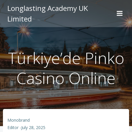
Skip
Longlasting Academy UK
to
Limited
content
Türkiye’de Pinko
Casino Online
Monobrand
Editor
-
July 28, 2025