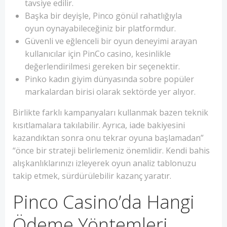
tavsiye edilir.
Başka bir deyişle, Pinco gönül rahatlığıyla
oyun oynayabileceğiniz bir platformdur.
Güvenli ve eğlenceli bir oyun deneyimi arayan
kullanıcılar için PinCo casino, kesinlikle
değerlendirilmesi gereken bir seçenektir.
Pinko kadın giyim dünyasında sobre popüler
markalardan birisi olarak sektörde yer alıyor.
Birlikte farklı kampanyaları kullanmak bazen teknik
kısıtlamalara takılabilir. Ayrıca, iade bakiyesini
kazandıktan sonra onu tekrar oyuna başlamadan”
“önce bir strateji belirlemeniz önemlidir. Kendi bahis
alışkanlıklarınızı izleyerek oyun analiz tablonuzu
takip etmek, sürdürülebilir kazanç yaratır.
Pinco Casino’da Hangi
Ödeme Yöntemleri