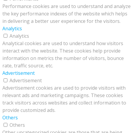
Performance cookies are used to understand and analyze
the key performance indexes of the website which helps
in delivering a better user experience for the visitors.
Analytics
Analytics
Analytical cookies are used to understand how visitors
interact with the website. These cookies help provide
information on metrics the number of visitors, bounce
rate, traffic source, etc.
Advertisement
Advertisement
Advertisement cookies are used to provide visitors with
relevant ads and marketing campaigns. These cookies
track visitors across websites and collect information to
provide customized ads.
Others
Others
Other uncategorized cookies are those that are being