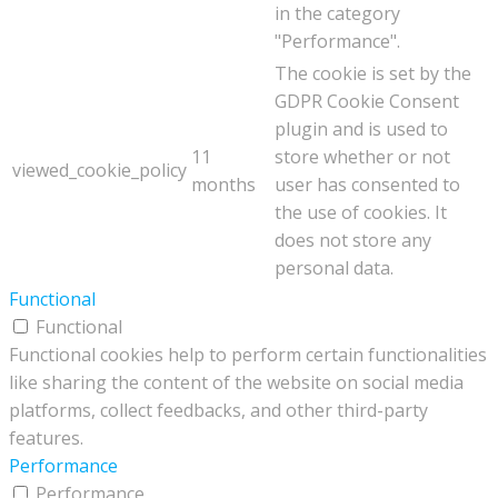
in the category
"Performance".
The cookie is set by the
GDPR Cookie Consent
plugin and is used to
11
store whether or not
viewed_cookie_policy
months
user has consented to
the use of cookies. It
does not store any
personal data.
Functional
Functional
Functional cookies help to perform certain functionalities
like sharing the content of the website on social media
platforms, collect feedbacks, and other third-party
features.
Performance
Performance