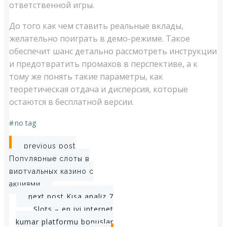
ответственной игры.
До того как чем ставить реальные вклады,
желательно поиграть в демо-режиме. Такое
обеспечит шанс детально рассмотреть инструкции
и предотвратить промахов в перспективе, а к
тому же понять такие параметры, как
теоретическая отдача и дисперсия, которые
остаются в бесплатной версии.
#
no tag
Post
previous post
Популярные слоты в
navigation
виртуальных казино с
акциями
Post
next post
Kısa analiz 7
Slots – en iyi internet
navigation
kumar platformu bonuslar