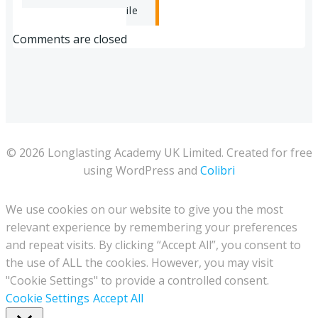
ile
Comments are closed
© 2026 Longlasting Academy UK Limited. Created for free
using WordPress and
Colibri
We use cookies on our website to give you the most
relevant experience by remembering your preferences
and repeat visits. By clicking “Accept All”, you consent to
the use of ALL the cookies. However, you may visit
"Cookie Settings" to provide a controlled consent.
Cookie Settings
Accept All