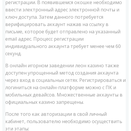
регистрации. В появившемся окошке необходимо
ввести электронный адрес электронной почты и
ключ доступа. Затем данного потребуется
верифицировать аккаунт нажав на ссылку в
письме, которое будет отправлено на указанный
email адрес. Процесс регистрации
индивидуального аккаунта требует менее чем 60
секунд.
В онлайн игорном заведении леон казино также
доступен упрощенный метод создания аккаунта
через вход в социальных сетях. Регистрироваться и
логиниться на онлайн-платформе можно с ПК и
мобильных девайсов. Множественные аккаунты в
официальных казино запрещены.
После того как авторизации в свой личный
кабинет, пользователю необходимо осуществить
эти этапы: