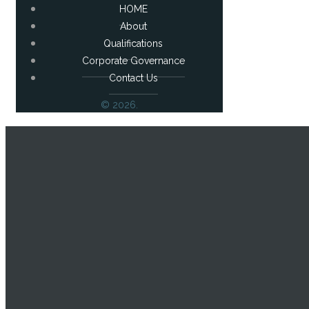
HOME
About
Qualifications
Corporate Governance
Contact Us
© 2026.