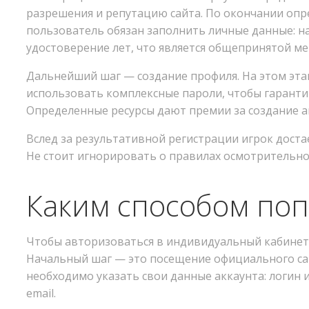
разрешения и репутацию сайта. По окончании опре
пользователь обязан заполнить личные данные: на
удостоверение лет, что является общепринятой м
Дальнейший шаг — создание профиля. На этом эта
использовать комплексные пароли, чтобы гарантир
Определенные ресурсы дают премии за создание а
Вслед за результативной регистрации игрок достае
Не стоит игнорировать о правилах осмотрительной
Каким способом поп
Чтобы авторизоваться в индивидуальный кабинет 
Начальный шаг — это посещение официального сай
необходимо указать свои данные аккаунта: логин 
email.