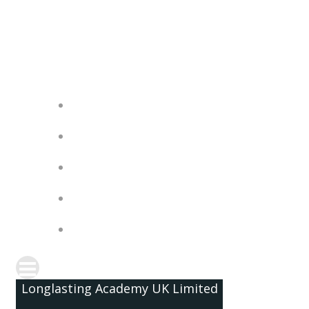
Skip
to
content
Longlasting Academy UK Limited