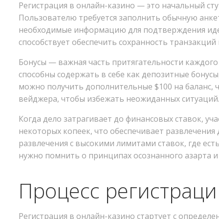
Регистрация в онлайн-казино — это начальный сту
Пользователю требуется заполнить обычную анкет
необходимые информацию для подтверждения идент
способствует обеспечить сохранность транзакций
Бонусы — важная часть притягательности каждого
способны содержать в себе как депозитные бонусы
можно получить дополнительные $100 на баланс, 
вейджера, чтобы избежать неожиданных ситуаций
Когда дело затрагивает до финансовых ставок, у
некоторых копеек, что обеспечивает развлечения
развлечения с высокими лимитами ставок, где ес
нужно помнить о принципах осознанного азарта и
Процесс регистраци
Регистрация в онлайн-казино стартует с определ