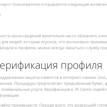
ккаунт пользователю открываются следующие возможн
.
сности своих сведений желательно часто обновлять клю
 для людей, которые игроков, что интенсивно принима
 входом в профилю, можно всегда связаться с службу п
верификация профиля
оддержании защиты клиентов в интернет-казино. Она 
шенник. Процедура предполагает предъявление бумаг, 
а коммунальные услуги. Верификация в 7K Casino содей
нформации.
бор преимуществ. Прежде всего, это возросший степе