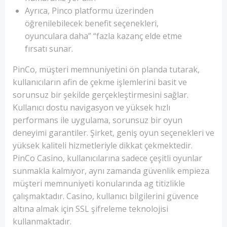
Ayrıca, Pinco platformu üzerinden
öğrenilebilecek benefit seçenekleri,
oyunculara daha” “fazla kazanç elde etme
fırsatı sunar.
PinCo, müşteri memnuniyetini ön planda tutarak,
kullanıcıların afin de çekme işlemlerini basit ve
sorunsuz bir şekilde gerçekleştirmesini sağlar.
Kullanıcı dostu navigasyon ve yüksek hızlı
performans ile uygulama, sorunsuz bir oyun
deneyimi garantiler. Şirket, geniş oyun seçenekleri ve
yüksek kaliteli hizmetleriyle dikkat çekmektedir.
PinCo Casino, kullanıcılarına sadece çeşitli oyunlar
sunmakla kalmıyor, aynı zamanda güvenlik empieza
müşteri memnuniyeti konularında ag titizlikle
çalışmaktadır. Casino, kullanıcı bilgilerini güvence
altına almak için SSL şifreleme teknolojisi
kullanmaktadır.