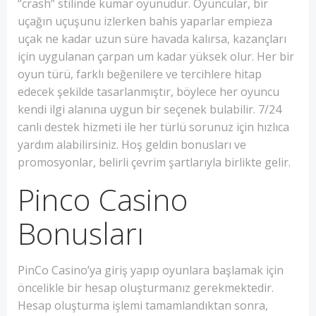
“crash” stilinde kumar oyunudur. Oyuncular, bir
uçağın uçuşunu izlerken bahis yaparlar empieza
uçak ne kadar uzun süre havada kalırsa, kazançları
için uygulanan çarpan um kadar yüksek olur. Her bir
oyun türü, farklı beğenilere ve tercihlere hitap
edecek şekilde tasarlanmıştır, böylece her oyuncu
kendi ilgi alanına uygun bir seçenek bulabilir. 7/24
canlı destek hizmeti ile her türlü sorunuz için hızlıca
yardım alabilirsiniz. Hoş geldin bonusları ve
promosyonlar, belirli çevrim şartlarıyla birlikte gelir.
Pinсo Casino
Bonusları
PinCo Casino’ya giriş yapıp oyunlara başlamak için
öncelikle bir hesap oluşturmanız gerekmektedir.
Hesap oluşturma işlemi tamamlandıktan sonra,