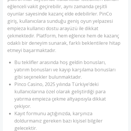
eğlenceli vakit geçirebilir, aynı zamanda çeşitli
oyunlar sayesinde kazanç elde edebilirler. PinCo
giriş, kullanıcılara sunduğu geniş oyun yelpazesi
empieza kullanıcı dostu arayüzü ile dikkat
çekmektedir. Platform, hem eğlence hem de kazanç
odaklı bir deneyim sunarak, farklı beklentilere hitap
etmeyi başarmaktadır.
Bu teklifler arasında hoş geldin bonusları,
yatırım bonusları ve kayıp karşılama bonusları
gibi seçenekler bulunmaktadır.
Pinco Casino, 2025 yılında Türkiye’deki
kullanıcılarına özel olarak geliştirdiği para
yatırma empieza çekme altyapısıyla dikkat
çekiyor.
Kayıt formunu açtığınızda, karşınıza
doldurmanız gereken bazı kişisel bilgiler
gelecektir.