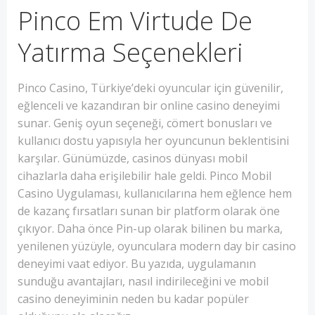
Pinсo Em Virtude De
Yatırma Seçenekleri
Pinco Casino, Türkiye’deki oyuncular için güvenilir,
eğlenceli ve kazandıran bir online casino deneyimi
sunar. Geniş oyun seçeneği, cömert bonusları ve
kullanıcı dostu yapısıyla her oyuncunun beklentisini
karşılar. Günümüzde, casinos dünyası mobil
cihazlarla daha erişilebilir hale geldi. Pinco Mobil
Casino Uygulaması, kullanıcılarına hem eğlence hem
de kazanç fırsatları sunan bir platform olarak öne
çıkıyor. Daha önce Pin-up olarak bilinen bu marka,
yenilenen yüzüyle, oyunculara modern day bir casino
deneyimi vaat ediyor. Bu yazıda, uygulamanın
sunduğu avantajları, nasıl indirileceğini ve mobil
casino deneyiminin neden bu kadar popüler