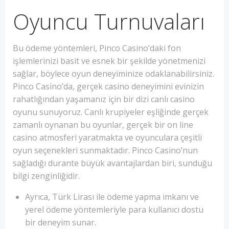
Oyuncu Turnuvaları
Bu ödeme yöntemleri, Pinco Casino’daki fon
işlemlerinizi basit ve esnek bir şekilde yönetmenizi
sağlar, böylece oyun deneyiminize odaklanabilirsiniz.
Pinco Casino’da, gerçek casino deneyimini evinizin
rahatlığından yaşamanız için bir dizi canlı casino
oyunu sunuyoruz. Canlı krupiyeler eşliğinde gerçek
zamanlı oynanan bu oyunlar, gerçek bir on line
casino atmosferi yaratmakta ve oyunculara çeşitli
oyun seçenekleri sunmaktadır. Pinco Casino’nun
sağladığı durante büyük avantajlardan biri, sunduğu
bilgi zenginliğidir.
Ayrıca, Türk Lirası ile ödeme yapma imkanı ve
yerel ödeme yöntemleriyle para kullanıcı dostu
bir deneyim sunar.