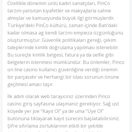
Özellikle dönemin ünlü kadın sanatçıları, PinCo
tarzını yansıtan kıyafetler ve makyajlarla sahne
almışlar ve kamuoyunda büyük ilgi görmüşlerdir.
Türkiye’deki PinCo kültürü, zaman içinde Batı’daki
kadar olmasa ag kendi tarzını empieza özgünlüğünü
oluşturmuştur. Güvenlik politikaları gereği, çekim
taleplerinde kimlik doğrulama yapılması istenebilir.
Bu süreçte kimlik belgesi, fatura ya da selfie gibi
belgelerin istenmesi mümkündür. Bu önlemler, Pinсo
on line casino kullanıcı güvenliğine verdiği önemin
bir parçasıdır ve herhangi bir olası sorunun önüne
geçilmesi amacı taşır.
İlk adım olarak web tarayıcınız üzerinden Pinсo
casino giriş sayfasına ulaşmanız gerekiyor. Sağ üst
köşede yer joe “Kayıt Ol” ya de uma “Üye Ol”
butonuna tıklayarak kayıt sürecini başlatabilirsiniz.
Şifre sıfırlama zorluklarının etkili bir şekilde