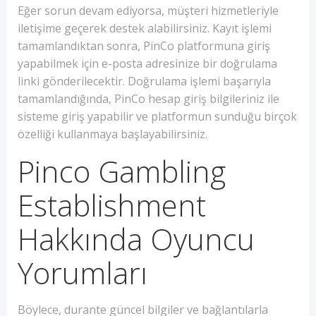
Eğer sorun devam ediyorsa, müşteri hizmetleriyle
iletişime geçerek destek alabilirsiniz. Kayıt işlemi
tamamlandıktan sonra, PinCo platformuna giriş
yapabilmek için e-posta adresinize bir doğrulama
linki gönderilecektir. Doğrulama işlemi başarıyla
tamamlandığında, PinCo hesap giriş bilgileriniz ile
sisteme giriş yapabilir ve platformun sunduğu birçok
özelliği kullanmaya başlayabilirsiniz.
Pinco Gambling
Establishment
Hakkında Oyuncu
Yorumları
Böylece, durante güncel bilgiler ve bağlantılarla