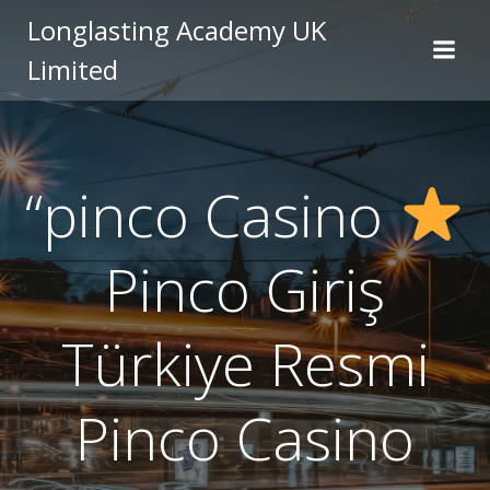
Skip
Longlasting Academy UK
to
Limited
content
“pinco Casino
Pinco Giriş
Türkiye Resmi
Pinco Casino