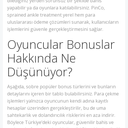
dilediğiniz yerden sorunsuz bir şekilde bahis
yapabilir ya da oyunlara katılabilirsiniz. PinCo,
sprained ankle treatment yerel hem para
uluslararası ödeme çözümleri sunarak, kullanıcıların
işlemlerini güvenle gerçekleştirmesini sağlar.
Oyuncular Bonuslar
Hakkında Ne
Düşünüyor?
Aşağıda, sobre popüler bonus türlerini ve bunların
detaylarını içeren bir tablo bulabilirsiniz. Para çekme
işlemleri yalnızca oyuncunun kendi adına kayıtlı
hesaplar üzerinden gerçekleştirilir, bu de uma
sahtekarlık ve dolandırıcılık risklerini en aza indirir.
Böylece Türkiye’deki oyuncular, güvenilir bahis ve