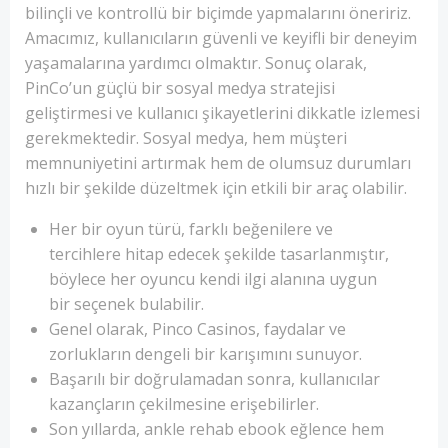
bilinçli ve kontrollü bir biçimde yapmalarını öneririz.
Amacımız, kullanıcıların güvenli ve keyifli bir deneyim
yaşamalarına yardımcı olmaktır. Sonuç olarak,
PinCo’un güçlü bir sosyal medya stratejisi
geliştirmesi ve kullanıcı şikayetlerini dikkatle izlemesi
gerekmektedir. Sosyal medya, hem müşteri
memnuniyetini artırmak hem de olumsuz durumları
hızlı bir şekilde düzeltmek için etkili bir araç olabilir.
Her bir oyun türü, farklı beğenilere ve
tercihlere hitap edecek şekilde tasarlanmıştır,
böylece her oyuncu kendi ilgi alanına uygun
bir seçenek bulabilir.
Genel olarak, Pinco Casinos, faydalar ve
zorlukların dengeli bir karışımını sunuyor.
Başarılı bir doğrulamadan sonra, kullanıcılar
kazançların çekilmesine erişebilirler.
Son yıllarda, ankle rehab ebook eğlence hem