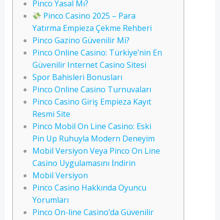
Pinco Yasal Mı?
Pinco Casino 2025 – Para
Yatırma Empieza Çekme Rehberi
Pinco Gazino Güvenilir Mi?
Pinco Online Casino: Türkiye’nin En
Güvenilir Internet Casino Sitesi
Spor Bahisleri Bonusları
Pinco Online Casino Turnuvaları
Pinco Casino Giriş Empieza Kayıt
Resmi Site
Pinco Mobil On Line Casino: Eski
Pin Up Ruhuyla Modern Deneyim
Mobil Versiyon Veya Pinco On Line
Casino Uygulamasını İndirin
Mobil Versiyon
Pinco Casino Hakkında Oyuncu
Yorumları
Pinco On-line Casino’da Güvenilir