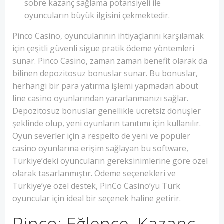
sobre kazanç sağlama potansiyeli ile
oyuncuların büyük ilgisini çekmektedir.
Pinco Casino, oyuncularının ihtiyaçlarını karşılamak
için çeşitli güvenli sigue pratik ödeme yöntemleri
sunar. Pinco Casino, zaman zaman benefit olarak da
bilinen depozitosuz bonuslar sunar. Bu bonuslar,
herhangi bir para yatırma işlemi yapmadan about
line casino oyunlarından yararlanmanızı sağlar.
Depozitosuz bonuslar genellikle ücretsiz dönüşler
şeklinde olup, yeni oyunların tanıtımı için kullanılır.
Oyun severler için a respeito de yeni ve popüler
casino oyunlarına erişim sağlayan bu software,
Türkiye’deki oyuncuların gereksinimlerine göre özel
olarak tasarlanmıştır. Ödeme seçenekleri ve
Türkiye’ye özel destek, PinCo Casino’yu Türk
oyuncular için ideal bir seçenek haline getirir.