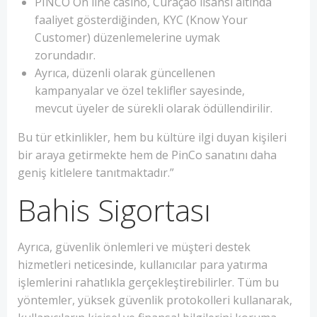
PINCO On line casino, Curaçao lisansı altında
faaliyet gösterdiğinden, KYC (Know Your
Customer) düzenlemelerine uymak
zorundadır.
Ayrıca, düzenli olarak güncellenen
kampanyalar ve özel teklifler sayesinde,
mevcut üyeler de sürekli olarak ödüllendirilir.
Bu tür etkinlikler, hem bu kültüre ilgi duyan kişileri
bir araya getirmekte hem de PinCo sanatını daha
geniş kitlelere tanıtmaktadır.”
Bahis Sigortası
Ayrıca, güvenlik önlemleri ve müşteri destek
hizmetleri neticesinde, kullanıcılar para yatırma
işlemlerini rahatlıkla gerçekleştirebilirler. Tüm bu
yöntemler, yüksek güvenlik protokolleri kullanarak,