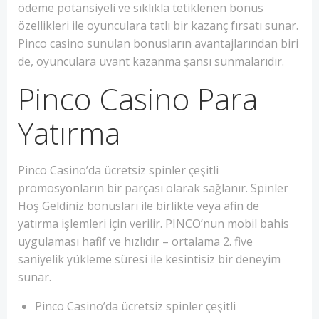
ödeme potansiyeli ve sıklıkla tetiklenen bonus
özellikleri ile oyunculara tatlı bir kazanç fırsatı sunar.
Pinco casino sunulan bonusların avantajlarından biri
de, oyunculara uvant kazanma şansı sunmalarıdır.
Pinco Casino Para
Yatırma
Pinco Casino’da ücretsiz spinler çeşitli
promosyonların bir parçası olarak sağlanır. Spinler
Hoş Geldiniz bonusları ile birlikte veya afin de
yatırma işlemleri için verilir. PINCO’nun mobil bahis
uygulaması hafif ve hızlıdır – ortalama 2. five
saniyelik yükleme süresi ile kesintisiz bir deneyim
sunar.
Pinco Casino’da ücretsiz spinler çeşitli