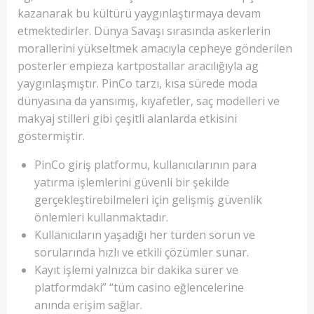
kazanarak bu kültürü yaygınlaştırmaya devam
etmektedirler. Dünya Savaşı sırasında askerlerin
morallerini yükseltmek amacıyla cepheye gönderilen
posterler empieza kartpostallar aracılığıyla ag
yaygınlaşmıştır. PinCo tarzı, kısa sürede moda
dünyasına da yansımış, kıyafetler, saç modelleri ve
makyaj stilleri gibi çeşitli alanlarda etkisini
göstermiştir.
PinCo giriş platformu, kullanıcılarının para
yatırma işlemlerini güvenli bir şekilde
gerçekleştirebilmeleri için gelişmiş güvenlik
önlemleri kullanmaktadır.
Kullanıcıların yaşadığı her türden sorun ve
sorularında hızlı ve etkili çözümler sunar.
Kayıt işlemi yalnızca bir dakika sürer ve
platformdaki” “tüm casino eğlencelerine
anında erişim sağlar.