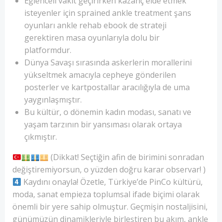
Eğlenceli vakit geçirirken kazanç elde etmek
isteyenler için sprained ankle treatment şans
oyunları ankle rehab ebook de strateji
gerektiren masa oyunlarıyla dolu bir
platformdur.
Dünya Savaşı sırasında askerlerin morallerini
yükseltmek amacıyla cepheye gönderilen
posterler ve kartpostallar aracılığıyla de uma
yaygınlaşmıştır.
Bu kültür, o dönemin kadın modası, sanatı ve
yaşam tarzının bir yansıması olarak ortaya
çıkmıştır.
(Dikkat! Seçtiğin afin de birimini sonradan
değiştiremiyorsun, o yüzden doğru karar observar! )
Kaydını onayla! Özetle, Türkiye’de PinCo kültürü,
moda, sanat empieza toplumsal ifade biçimi olarak
önemli bir yere sahip olmuştur. Geçmişin nostaljisini,
günümüzün dinamikleriyle birleştiren bu akım, ankle