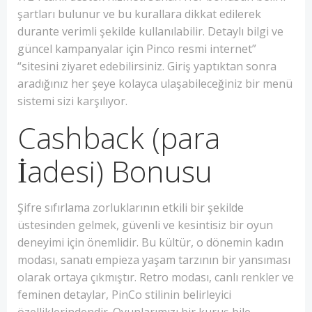
şartları bulunur ve bu kurallara dikkat edilerek
durante verimli şekilde kullanılabilir. Detaylı bilgi ve
güncel kampanyalar için Pinсo resmi internet”
“sitesini ziyaret edebilirsiniz. Giriş yaptıktan sonra
aradığınız her şeye kolayca ulaşabileceğiniz bir menü
sistemi sizi karşılıyor.
Cashback (para
İadesi) Bonusu
Şifre sıfırlama zorluklarının etkili bir şekilde
üstesinden gelmek, güvenli ve kesintisiz bir oyun
deneyimi için önemlidir. Bu kültür, o dönemin kadın
modası, sanatı empieza yaşam tarzının bir yansıması
olarak ortaya çıkmıştır. Retro modası, canlı renkler ve
feminen detaylar, PinCo stilinin belirleyici