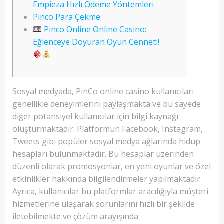
Empieza Hızlı Ödeme Yöntemleri
Pinco Para Çekme
Pinco Online Online Casino:
Eğlenceye Doyuran Oyun Cenneti!
Sosyal medyada, PinCo online casino kullanıcıları
genellikle deneyimlerini paylaşmakta ve bu sayede
diğer potansiyel kullanıcılar için bilgi kaynağı
oluşturmaktadır. Platformun Facebook, Instagram,
Tweets gibi popüler sosyal medya ağlarında hidup
hesapları bulunmaktadır. Bu hesaplar üzerinden
düzenli olarak promosyonlar, en yeni oyunlar ve özel
etkinlikler hakkında bilgilendirmeler yapılmaktadır.
Ayrıca, kullanıcılar bu platformlar aracılığıyla müşteri
hizmetlerine ulaşarak sorunlarını hızlı bir şekilde
iletebilmekte ve çözüm arayışında