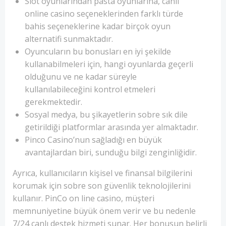
Slot oyunlarından pasta oyunlarına, canlı
online casino seçeneklerinden farklı türde
bahis seçeneklerine kadar birçok oyun
alternatifi sunmaktadır.
Oyuncuların bu bonusları en iyi şekilde
kullanabilmeleri için, hangi oyunlarda geçerli
olduğunu ve ne kadar süreyle
kullanılabileceğini kontrol etmeleri
gerekmektedir.
Sosyal medya, bu şikayetlerin sobre sık dile
getirildiği platformlar arasında yer almaktadır.
Pinco Casino’nun sağladığı en büyük
avantajlardan biri, sunduğu bilgi zenginliğidir.
Ayrıca, kullanıcıların kişisel ve finansal bilgilerini
korumak için sobre son güvenlik teknolojilerini
kullanır. PinCo on line casino, müşteri
memnuniyetine büyük önem verir ve bu nedenle
7/24 canlı destek hizmeti sunar. Her bonusun belirli