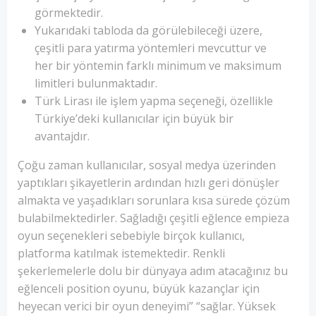
görmektedir.
Yukarıdaki tabloda da görülebileceği üzere,
çeşitli para yatırma yöntemleri mevcuttur ve
her bir yöntemin farklı minimum ve maksimum
limitleri bulunmaktadır.
Türk Lirası ile işlem yapma seçeneği, özellikle
Türkiye’deki kullanıcılar için büyük bir
avantajdır.
Çoğu zaman kullanıcılar, sosyal medya üzerinden
yaptıkları şikayetlerin ardından hızlı geri dönüşler
almakta ve yaşadıkları sorunlara kısa sürede çözüm
bulabilmektedirler. Sağladığı çeşitli eğlence empieza
oyun seçenekleri sebebiyle birçok kullanıcı,
platforma katılmak istemektedir. Renkli
şekerlemelerle dolu bir dünyaya adım atacağınız bu
eğlenceli position oyunu, büyük kazançlar için
heyecan verici bir oyun deneyimi” “sağlar. Yüksek