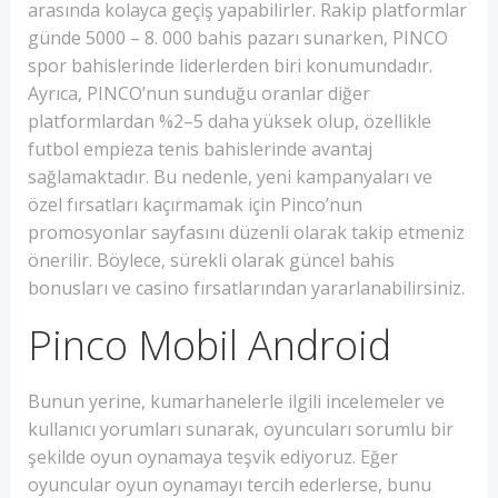
arasında kolayca geçiş yapabilirler. Rakip platformlar
günde 5000 – 8. 000 bahis pazarı sunarken, PINCO
spor bahislerinde liderlerden biri konumundadır.
Ayrıca, PINCO’nun sunduğu oranlar diğer
platformlardan %2–5 daha yüksek olup, özellikle
futbol empieza tenis bahislerinde avantaj
sağlamaktadır. Bu nedenle, yeni kampanyaları ve
özel fırsatları kaçırmamak için Pinco’nun
promosyonlar sayfasını düzenli olarak takip etmeniz
önerilir. Böylece, sürekli olarak güncel bahis
bonusları ve casino fırsatlarından yararlanabilirsiniz.
Pinco Mobil Android
Bunun yerine, kumarhanelerle ilgili incelemeler ve
kullanıcı yorumları sunarak, oyuncuları sorumlu bir
şekilde oyun oynamaya teşvik ediyoruz. Eğer
oyuncular oyun oynamayı tercih ederlerse, bunu