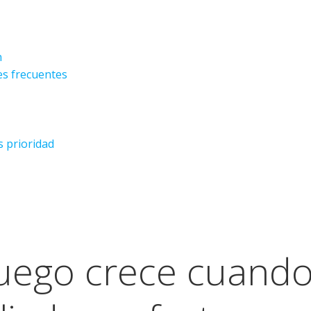
n
es frecuentes
s prioridad
uego crece cuando 