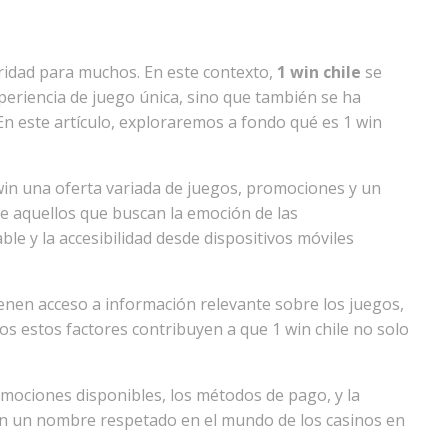
ridad para muchos. En este contexto,
1 win chile
se
periencia de juego única, sino que también se ha
n este artículo, exploraremos a fondo qué es 1 win
 win una oferta variada de juegos, promociones y un
de aquellos que buscan la emoción de las
le y la accesibilidad desde dispositivos móviles
enen acceso a información relevante sobre los juegos,
s estos factores contribuyen a que 1 win chile no solo
romociones disponibles, los métodos de pago, y la
 en un nombre respetado en el mundo de los casinos en