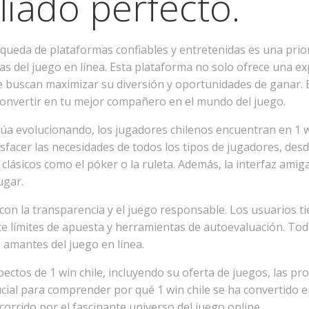
liado perfecto.
queda de plataformas confiables y entretenidas es una prio
s del juego en línea. Esta plataforma no solo ofrece una ex
 buscan maximizar su diversión y oportunidades de ganar. E
e convertir en tu mejor compañero en el mundo del juego.
tinúa evolucionando, los jugadores chilenos encuentran en 1
sfacer las necesidades de todos los tipos de jugadores, des
ásicos como el póker o la ruleta. Además, la interfaz amigab
ugar.
n la transparencia y el juego responsable. Los usuarios ti
 límites de apuesta y herramientas de autoevaluación. Todo
 amantes del juego en línea.
pectos de 1 win chile, incluyendo su oferta de juegos, las p
rucial para comprender por qué 1 win chile se ha convertido
orrido por el fascinante universo del juego online.