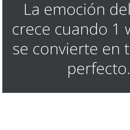
La emoción del
crece cuando 1 w
se convierte en t
perfecto