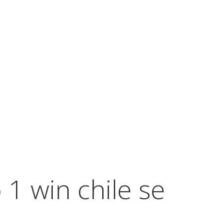
1 win chile se