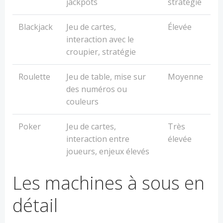
jackpots
stratégie
Blackjack
Jeu de cartes,
Élevée
interaction avec le
croupier, stratégie
Roulette
Jeu de table, mise sur
Moyenne
des numéros ou
couleurs
Poker
Jeu de cartes,
Très
interaction entre
élevée
joueurs, enjeux élevés
Les machines à sous en
détail