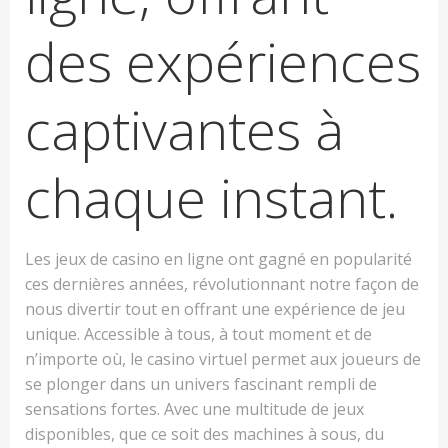
des expériences
captivantes à
chaque instant.
Les jeux de casino en ligne ont gagné en popularité
ces dernières années, révolutionnant notre façon de
nous divertir tout en offrant une expérience de jeu
unique. Accessible à tous, à tout moment et de
n’importe où, le casino virtuel permet aux joueurs de
se plonger dans un univers fascinant rempli de
sensations fortes. Avec une multitude de jeux
disponibles, que ce soit des machines à sous, du