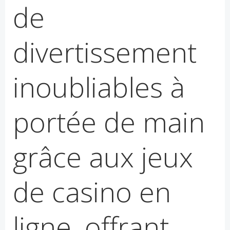
de
divertissement
inoubliables à
portée de main
grâce aux jeux
de casino en
ligne, offrant