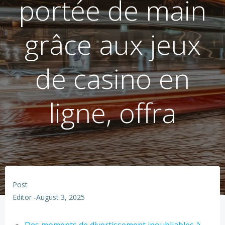
portée de main
grâce aux jeux
de casino en
ligne, offra
Post
Editor
-
August 3, 2025