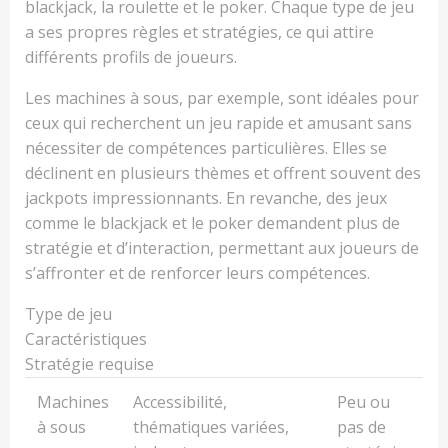
blackjack, la roulette et le poker. Chaque type de jeu
a ses propres règles et stratégies, ce qui attire
différents profils de joueurs.
Les machines à sous, par exemple, sont idéales pour
ceux qui recherchent un jeu rapide et amusant sans
nécessiter de compétences particulières. Elles se
déclinent en plusieurs thèmes et offrent souvent des
jackpots impressionnants. En revanche, des jeux
comme le blackjack et le poker demandent plus de
stratégie et d’interaction, permettant aux joueurs de
s’affronter et de renforcer leurs compétences.
Type de jeu
Caractéristiques
Stratégie requise
Machines
Accessibilité,
Peu ou
à sous
thématiques variées,
pas de