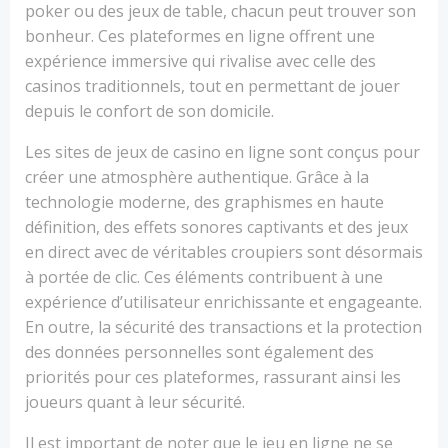
poker ou des jeux de table, chacun peut trouver son
bonheur. Ces plateformes en ligne offrent une
expérience immersive qui rivalise avec celle des
casinos traditionnels, tout en permettant de jouer
depuis le confort de son domicile.
Les sites de jeux de casino en ligne sont conçus pour
créer une atmosphère authentique. Grâce à la
technologie moderne, des graphismes en haute
définition, des effets sonores captivants et des jeux
en direct avec de véritables croupiers sont désormais
à portée de clic. Ces éléments contribuent à une
expérience d’utilisateur enrichissante et engageante.
En outre, la sécurité des transactions et la protection
des données personnelles sont également des
priorités pour ces plateformes, rassurant ainsi les
joueurs quant à leur sécurité.
Il est important de noter que le jeu en ligne ne se