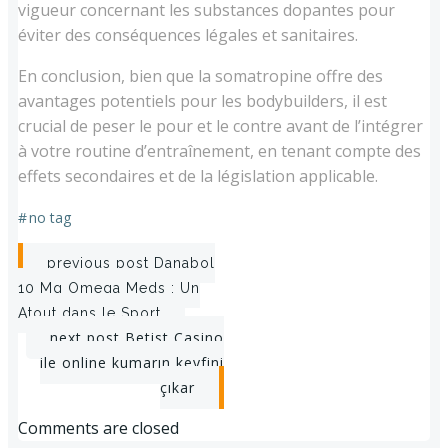
vigueur concernant les substances dopantes pour
éviter des conséquences légales et sanitaires.
En conclusion, bien que la somatropine offre des
avantages potentiels pour les bodybuilders, il est
crucial de peser le pour et le contre avant de l’intégrer
à votre routine d’entraînement, en tenant compte des
effets secondaires et de la législation applicable.
#
no tag
Post
previous post
Danabol
10 Mg Omega Meds : Un
navigation
Atout dans le Sport
Post
next post
Betist Casino
ile online kumarın keyfini
navigation
çıkar
Comments are closed