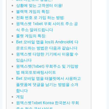
상황에 맞는 고객센터 이용!
블랙잭 게임의 특징:
전화 번호 로 가입 하는 방법:
원엑스벳 1xbet 우회 사이트 주소 공
식 주소 알려드립니다
룰렛 게임의 특징:
Bet 모바일 앱을 Ios와 Android에 다
운로드하는 방법은 다음과 같습니다
원엑스벳 다양한 기기에서 이용할 수
있습니다
원엑스벳(1xbet) 우회주소 및 가입방
법 해외토토배팅사이트
Bet 모바일 앱을 태블릿에서 사용하고
플랫폼에 댓글을 남기는 방법을 소개
합니다
게임
원엑스벳1xbet Korea 한국본사 우회
주소 접속 공식사이트