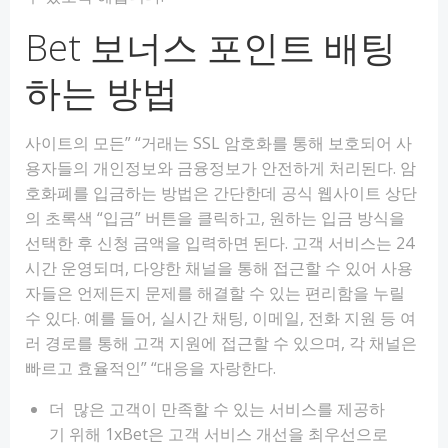
Bet 보너스 포인트 배팅
하는 방법
사이트의 모든” “거래는 SSL 암호화를 통해 보호되어 사
용자들의 개인정보와 금융정보가 안전하게 처리된다. 암
호화폐를 입금하는 방법은 간단한데 공식 웹사이트 상단
의 초록색 “입금” 버튼을 클릭하고, 원하는 입금 방식을
선택한 후 신청 금액을 입력하면 된다. 고객 서비스는 24
시간 운영되며, 다양한 채널을 통해 접근할 수 있어 사용
자들은 언제든지 문제를 해결할 수 있는 편리함을 누릴
수 있다. 예를 들어, 실시간 채팅, 이메일, 전화 지원 등 여
러 경로를 통해 고객 지원에 접근할 수 있으며, 각 채널은
빠르고 효율적인” “대응을 자랑한다.
더 많은 고객이 만족할 수 있는 서비스를 제공하
기 위해 1xBet은 고객 서비스 개선을 최우선으로