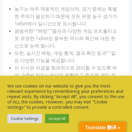
농구는 매우 역동적인 게임이며, 경기 중에는 특별
한 주의가 필요하기 때문에 모든 유명 농구 경기가
1xBet에서 실시간으로 표시됩니다.
광범위한” “베팅” “옵션과 다양한 게임 포트폴리오
로 유명한 1xBet은 풍부한 역사와 혁신에 대한 헌
신으로 눈에 띕니다.
또한, 실시간 베팅, 게임 통계, 결과 확인 등과” “같
은 다양한 기능을 제공합니다.
이 지식은 자금을 효과적으로 관리할 수 있도록 하
여, 1xBet 카지노에서의 원활하고 즐거운 게임 경
험에 기여합니다.
We use cookies on our website to give you the most
블랙잭은 때때로 라운드에서 21점 이상을 득점해
relevant experience by remembering your preferences and
repeat visits. By clicking “Accept All”, you consent to the use
야 하지만 딜러의 손에서 21점을 초과해서는 안 되
of ALL the cookies. However, you may visit "Cookie
는 단순하지만 즐거운 게임으로 알려져 있습니다.
Settings" to provide a controlled consent.
위와 같은 상황이 발생하여” “인증 절차가 추가적
Cookie Settings
Accept All
으로 요구되었고, 환전이 늦어진 것이다.
Translate 翻译 »
원엑스벳을 사용하는 플레이어의 평가들은 일반적으로