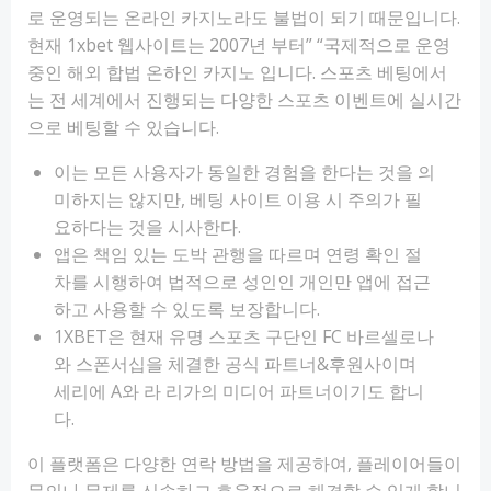
로 운영되는 온라인 카지노라도 불법이 되기 때문입니다.
현재 1xbet 웹사이트는 2007년 부터” “국제적으로 운영
중인 해외 합법 온하인 카지노 입니다. 스포츠 베팅에서
는 전 세계에서 진행되는 다양한 스포츠 이벤트에 실시간
으로 베팅할 수 있습니다.
이는 모든 사용자가 동일한 경험을 한다는 것을 의
미하지는 않지만, 베팅 사이트 이용 시 주의가 필
요하다는 것을 시사한다.
앱은 책임 있는 도박 관행을 따르며 연령 확인 절
차를 시행하여 법적으로 성인인 개인만 앱에 접근
하고 사용할 수 있도록 보장합니다.
1XBET은 현재 유명 스포츠 구단인 FC 바르셀로나
와 스폰서십을 체결한 공식 파트너&후원사이며
세리에 A와 라 리가의 미디어 파트너이기도 합니
다.
이 플랫폼은 다양한 연락 방법을 제공하여, 플레이어들이