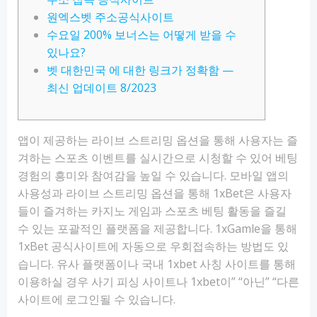
원엑스벳 주소공식사이트
수요일 200% 보너스는 어떻게 받을 수
있나요?
벳 대한민국 에 대한 링크가 정확함 —
최신 업데이트 8/2023
앱이 제공하는 라이브 스트리밍 옵션을 통해 사용자는 즐
겨하는 스포츠 이벤트를 실시간으로 시청할 수 있어 베팅
경험의 흥미와 참여감을 높일 수 있습니다. 모바일 앱의
사용성과 라이브 스트리밍 옵션을 통해 1xBet은 사용자
들이 즐겨하는 카지노 게임과 스포츠 베팅 활동을 즐길
수 있는 포괄적인 플랫폼을 제공합니다. 1xGamle을 통해
1xBet 공식사이트에 자동으로 우회접속하는 방법도 있
습니다. 유사 플랫폼이나 국내 1xbet 사칭 사이트를 통해
이용하실 경우 사기 피싱 사이트나 1xbet이” “아닌” “다른
사이트에 로그인될 수 있습니다.