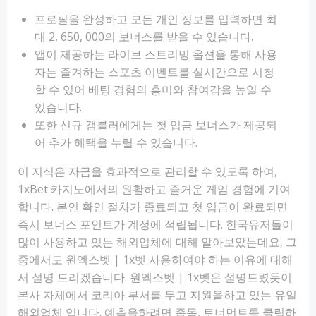
프로필을 완성하고 모든 개인 정보를 입력하면 최
대 2, 650, 000의 보너스를 받을 수 있습니다.
앱이 제공하는 라이브 스트리밍 옵션을 통해 사용
자는 즐겨하는 스포츠 이벤트를 실시간으로 시청
할 수 있어 베팅 경험의 흥미와 참여감을 높일 수
있습니다.
또한 신규 갬블러에게는 첫 입금 보너스가 제공되
어 추가 혜택을 누릴 수 있습니다.
이 지식은 자금을 효과적으로 관리할 수 있도록 하여,
1xBet 카지노에서의 원활하고 즐거운 게임 경험에 기여
합니다. 본인 확인 절차가 종료되고 첫 입금이 완료되면
즉시 보너스 포인트가 계정에 적립됩니다. 한국유저들이
많이 사용하고 있는 해외업체에 대해 알아보았는데요, 그
중에서도 원엑스벳 | 1x벳 사용하여야 하는 이유에 대해
서 설명 드리겠습니다. 원엑스벳 | 1x벳은 설명드렸듯이
본사 자체에서 코리아 부서를 두고 지원을하고 있는 유일
해외업체 입니다. 예측을하려면 종목, 토너먼트를 클릭하