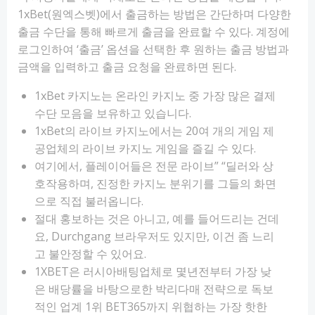
1xBet(원엑스벳)에서 출금하는 방법은 간단하며 다양한
출금 수단을 통해 빠르게 출금을 완료할 수 있다. 계정에
로그인하여 ‘출금’ 옵션을 선택한 후 원하는 출금 방법과
금액을 입력하고 출금 요청을 완료하면 된다.
1xBet 카지노는 온라인 카지노 중 가장 많은 결제
수단 모음을 보유하고 있습니다.
1xBet의 라이브 카지노에서는 20여 개의 게임 제
공업체의 라이브 카지노 게임을 즐길 수 있다.
여기에서, 플레이어들은 전문 라이브” “딜러와 상
호작용하며, 진정한 카지노 분위기를 그들의 화면
으로 직접 불러옵니다.
절대 홍보하는 것은 아니고, 예를 들어드리는 건데
요, Durchgang 브라우저도 있지만, 이건 좀 느리
고 불안정할 수 있어요.
1XBET은 러시아배팅업체로 몇년전부터 가장 낮
은 배당률을 바탕으로한 박리다매 전략으로 독보
적인 업계 1위 BET365까지 위협하는 가장 핫한