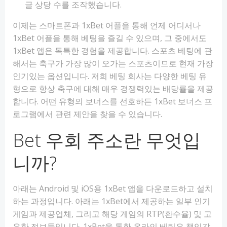
글 상당 수를 조작했습니다.
이제는 스마트폰과 1xBet 어플을 통해 언제 어디서나
1xBet 어플을 통해 베팅을 즐길 수 있으며, 그 중에서도
1xBet 앱은 독특한 경험을 제공합니다. 스포츠 베팅에 관
해서는 축구가 가장 많이 오가는 스포츠이므로 현재 가장
인기있는 옵션입니다. 저희 베팅 회사는 다양한 베팅 유
형으로 항상 축구에 대해 매우 경쟁력있는 배당률을 제공
합니다. 어떤 유형의 보너스를 선호하든 1xBet 보너스 프
로그램에서 관련 제안을 찾을 수 있습니다.
Bet 우회 주소란 무엇입
니까?
아래는 Android 및 iOS용 1xBet 앱을 다운로드하고 설치
하는 과정입니다. 아래는 1xBet에서 제공하는 일부 인기
게임과 제공업체, 그리고 해당 게임의 RTP(환수율) 및 고
유한 정보들입니다. 1xBet을 통한 온라인 베팅은 책임감