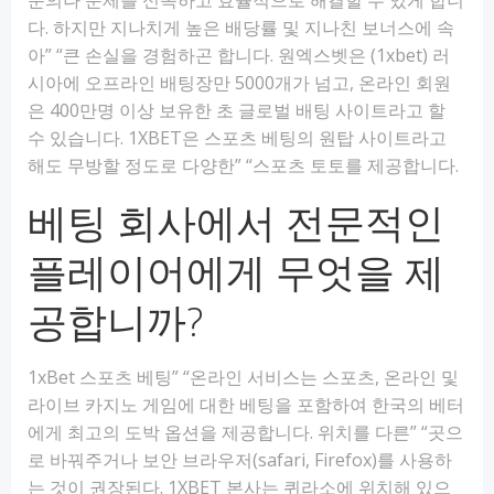
문의나 문제를 신속하고 효율적으로 해결할 수 있게 합니
다. 하지만 지나치게 높은 배당률 및 지나친 보너스에 속
아” “큰 손실을 경험하곤 합니다. 원엑스벳은 (1xbet) 러
시아에 오프라인 배팅장만 5000개가 넘고, 온라인 회원
은 400만명 이상 보유한 초 글로벌 배팅 사이트라고 할
수 있습니다. 1XBET은 스포츠 베팅의 원탑 사이트라고
해도 무방할 정도로 다양한” “스포츠 토토를 제공합니다.
베팅 회사에서 전문적인
플레이어에게 무엇을 제
공합니까?
1xBet 스포츠 베팅” “온라인 서비스는 스포츠, 온라인 및
라이브 카지노 게임에 대한 베팅을 포함하여 한국의 베터
에게 최고의 도박 옵션을 제공합니다. 위치를 다른” “곳으
로 바꿔주거나 보안 브라우저(safari, Firefox)를 사용하
는 것이 권장된다. 1XBET 본사는 퀴라소에 위치해 있으