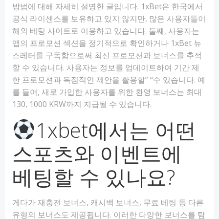
방법에 대해 자세히 설명한 글입니다. 1xBet은 한국에서
공식 라이센스를 보유하고 있지 않지만, 많은 사용자들이
해외 베팅 사이트로 이용하고 있습니다. 둘째, 사용자는
앱의 프로모션 섹션을 정기적으로 확인하거나 1xBet 뉴
스레터를 구독함으로써 최신 프로모션과 보너스를 추적
할 수 있습니다. 사용자는 정보를 업데이트하여 기간 제
한 프로모션과 독점적인 제안을 활용할” “수 있습니다. 예
를 들어, 새로 가입한 사용자를 위한 환영 보너스는 최대
130, 1000 KRW까지 지급될 수 있습니다.
1xbet에서는 어떤
스포츠와 이벤트에
베팅할 수 있나요?
게다가 재충전 보너스, 캐시백 보너스, 무료 베팅 등 다른
유형의 보너스도 제공됩니다. 이러한 다양한 보너스를 탐