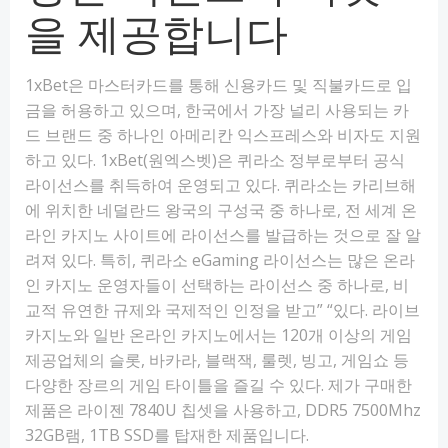
을 제공합니다
1xBet은 마스터카드를 통해 신용카드 및 직불카드로 입
금을 허용하고 있으며, 한국에서 가장 널리 사용되는 카
드 브랜드 중 하나인 아메리칸 익스프레스와 비자도 지원
하고 있다. 1xBet(원엑스벳)은 퀴라소 정부로부터 공식
라이선스를 취득하여 운영되고 있다. 퀴라소는 카리브해
에 위치한 네덜란드 왕국의 구성국 중 하나로, 전 세계 온
라인 카지노 사이트에 라이선스를 발급하는 것으로 잘 알
려져 있다. 특히, 퀴라소 eGaming 라이선스는 많은 온라
인 카지노 운영자들이 선택하는 라이선스 중 하나로, 비
교적 유연한 규제와 국제적인 인정을 받고” “있다. 라이브
카지노와 일반 온라인 카지노에서는 120개 이상의 게임
제공업체의 슬롯, 바카라, 블랙잭, 룰렛, 빙고, 게임쇼 등
다양한 장르의 게임 타이틀을 즐길 수 있다. 제가 구매한
제품은 라이젠 7840U 칩셋을 사용하고, DDR5 7500Mhz
32GB램, 1TB SSD를 탑재한 제품입니다.