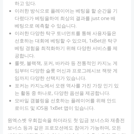
하고 있다.
이러한 방식으로 플레이어는 베팅을 할 순간을 기
다렸다가 베팅을하여 최상의 결과를 just one 배
베팅으로 예측할 수 있습니다.
이러한 다양한 탁구 토너먼트를 통해 사용자들은
선호하는 대회에 베팅할 수 있으며, 1xBet은 탁구
베팅 경험을 최적화하기 위해 다양한 서비스를 제
공합니다.
룰렛, 블랙잭, 포커, 바카라 등 전통적인 카지노 게
임부터 다양한 슬롯 머신과 프로그레시브 잭팟 게
임까지 다양한 선택지가 있습니다.
포커는 카지노에서 오랜 역사를 가진 가장 인기 있
는 활동 중 하나로, 다양한 옵션을 제공합니다.
모바일 갬블링을 선호하는 플레이어를 위해 안드
로이드 및 iOS용 1xBet 앱이 있습니다.
원엑스벳 우회접속을 하더라도 첫 입금 보너스와 재충전
보너스 등과 같은 프로모션에도 참여가 가능하며, 모든