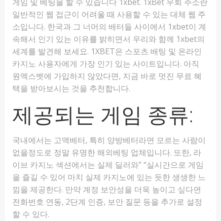
게임 및 베팅을 할 수 있습니다 1xbet. 1xBet 우회 주소란
일반적인 웹 접근이 어려울 때 사용할 수 있는 대체 웹 주
소입니다. 한국과 그 너머의 배터들 사이에서 1xbet이 계
속해서 인기 있는 이유를 밝히면서 우리와 함께 1xbet의
세계를 발견해 보세요. 1XBET은 스포츠 배팅 및 온라인
카지노 사용자에게 가장 인기 있는 사이트입니다. 아직
원엑스벳에 가입하지 않았다면, 지금 바로 멋진 무료 혜
택을 받아보시는 것을 추천합니다.
제공되는 게임 종류:
국내에서는 고액베터, 특히 양방베터라면 모르는 사람이
없을정도로 정말 유명한 해외베팅 업체입니다. 또한, 라
이브 카지노 섹션에서는 실제 딜러와” “실시간으로 게임
을 즐길 수 있어 마치 실제 카지노에 있는 듯한 생생한 느
낌을 제공한다. 만약 계정 보안성을 더욱 높이고 싶다면
전화번호 연동, 2단계 인증, 보안 질문 등을 추가로 설정
할 수 있다.