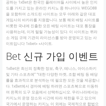
공하는 1xBet은 한국인 플레이어들 사이에서 높은 인지
도를 가지고 있는 온라인 카지노 중 하나이다. WEGO88
을 포함하여 소개드린 사이트는 모두 아래와 같은 대표
게임사의 바카라를 지원합니다. 보통 해외 배팅 사이트를
비롯한 국내에 진출한 모든 배팅 사이트는 대포 통장을
사용하는데, 이게 털릴 가능성이 있다. 이 사이트는 퀴라
소 게임 규제 기관의 라이선스를 받아 운영되고 있는 사
이트입니다 1xbet» «사이트.
Bet 신규 가입 이벤트
1xBet은 최신의 정확한 정보, 축구, 테니스, 아이스하키
및 기타 스포츠에” “대한 다양한 마켓, 조합 베팅 등 배당
률을 효과적으로 분석하는 데 필요한 모든 것을 제공합니
다. 1xBet에서 경마에 베팅 하려면 스포츠북으로 이동하
여 왼쪽의 도구 모음에서 선택하십시오. 우리나라에서는
카지노의 운영 장소와 시간에 따라 제한을 두고 있으며
국가에서 운영하는 카지노 이 외에는 국제적으로 합법으