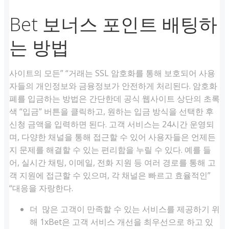
Bet 보너스 포인트 배팅하
는 방법
사이트의 모든” “거래는 SSL 암호화를 통해 보호되어 사용
자들의 개인정보와 금융정보가 안전하게 처리된다. 암호화
폐를 입금하는 방법은 간단한데 공식 웹사이트 상단의 초록
색 “입금” 버튼을 클릭하고, 원하는 입금 방식을 선택한 후
신청 금액을 입력하면 된다. 고객 서비스는 24시간 운영되
며, 다양한 채널을 통해 접근할 수 있어 사용자들은 언제든
지 문제를 해결할 수 있는 편리함을 누릴 수 있다. 예를 들
어, 실시간 채팅, 이메일, 전화 지원 등 여러 경로를 통해 고
객 지원에 접근할 수 있으며, 각 채널은 빠르고 효율적인”
“대응을 자랑한다.
더 많은 고객이 만족할 수 있는 서비스를 제공하기 위
해 1xBet은 고객 서비스 개선을 최우선으로 하고 있