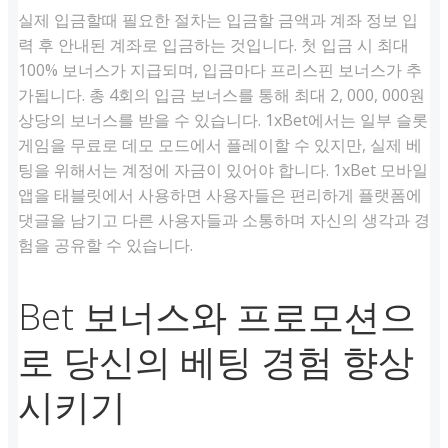
실제 입금할때 필요한 절차는 입금할 금액과 계좌 정보 입
력 후 안내된 계좌로 입금하는 것입니다. 첫 입금 시 최대
100% 보너스가 지급되며, 입금마다 프리스핀 보너스가 추
가됩니다. 총 4회의 입금 보너스를 통해 최대 2, 000, 000원
상당의 보너스를 받을 수 있습니다. 1xBet에서는 일부 슬롯
게임을 무료로 데모 모드에서 플레이할 수 있지만, 실제 베
팅을 위해서는 계정에 자금이 있어야 합니다. 1xBet 모바일
앱을 태블릿에서 사용하면 사용자들은 편리하게 플랫폼에
댓글을 남기고 다른 사용자들과 소통하며 자신의 생각과 경
험을 공유할 수 있습니다.
Bet 보너스와 프로모션으
로 당신의 베팅 경험 향상
시키기