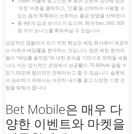
1xBet 어플에 로그인한 후 화면 오른쪽 상단에 있는
‘계정’ 버튼을 클릭하고, ‘인출’을 선택하여 사용할 수
있는 옵션 목록에서 선호하는 출금 방법을 선택한다.
총 4번의 입금 보너스가 있으며, 최대 two, 000, 000
원 까지 보너스를 획득하실 수 있습니다.
성공적인 갬블러가 되기 위한 핵심은 베팅 회사에서 제공하
는 마켓과 배당률을 분석하는 것입니다. 많은 베팅 참여자
들이 “배당률 움직임”에 대한 분석을 기반으로 전략을 세웁
니다. 이는 장기적인 관점에서 성공률이 75-80%에 달할 수
있기 때문에 합리적인 전략이라고 할 수 있습니다. 슬롯에
서 승리하기 위해서는 여전히 내기를 걸고 다양한 기호 조
합을 맞춰야 합니다.
Bet Mobile은 매우 다
양한 이벤트와 마켓을