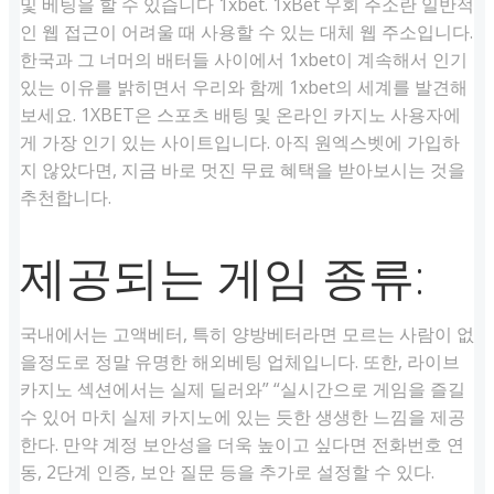
및 베팅을 할 수 있습니다 1xbet. 1xBet 우회 주소란 일반적
인 웹 접근이 어려울 때 사용할 수 있는 대체 웹 주소입니다.
한국과 그 너머의 배터들 사이에서 1xbet이 계속해서 인기
있는 이유를 밝히면서 우리와 함께 1xbet의 세계를 발견해
보세요. 1XBET은 스포츠 배팅 및 온라인 카지노 사용자에
게 가장 인기 있는 사이트입니다. 아직 원엑스벳에 가입하
지 않았다면, 지금 바로 멋진 무료 혜택을 받아보시는 것을
추천합니다.
제공되는 게임 종류:
국내에서는 고액베터, 특히 양방베터라면 모르는 사람이 없
을정도로 정말 유명한 해외베팅 업체입니다. 또한, 라이브
카지노 섹션에서는 실제 딜러와” “실시간으로 게임을 즐길
수 있어 마치 실제 카지노에 있는 듯한 생생한 느낌을 제공
한다. 만약 계정 보안성을 더욱 높이고 싶다면 전화번호 연
동, 2단계 인증, 보안 질문 등을 추가로 설정할 수 있다.