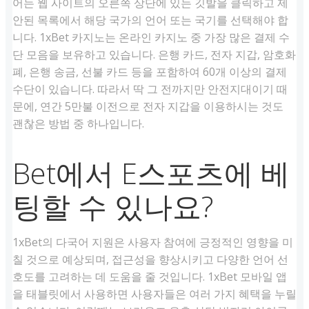
어는 웹 사이트의 오른쪽 상단에 있는 깃발을 클릭하고 제
안된 목록에서 해당 국가의 언어 또는 국기를 선택해야 합
니다. 1xBet 카지노는 온라인 카지노 중 가장 많은 결제 수
단 모음을 보유하고 있습니다. 은행 카드, 전자 지갑, 암호화
폐, 은행 송금, 선불 카드 등을 포함하여 60개 이상의 결제
수단이 있습니다. 따라서 딱 그 전까지만 안전지대이기 때
문에, 연간 5만불 이전으로 전자 지갑을 이용하시는 것도
괜찮은 방법 중 하나입니다.
Bet에서 E스포츠에 베
팅할 수 있나요?
1xBet의 다국어 지원은 사용자 참여에 긍정적인 영향을 미
칠 것으로 예상되며, 접근성을 향상시키고 다양한 언어 선
호도를 고려하는 데 도움을 줄 것입니다. 1xBet 모바일 앱
을 태블릿에서 사용하면 사용자들은 여러 가지 혜택을 누릴