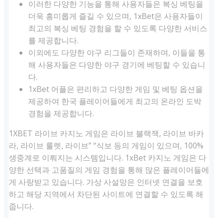
이러한 다양한 기능을 통해 사용자들은 복싱 베팅을
더욱 흥미롭게 즐길 수 있으며, 1xBet은 사용자들이
최고의 복싱 베팅 경험을 할 수 있도록 다양한 서비스
를 제공합니다.
이외에도 다양한 야구 리그들이 존재하며, 이들을 통
해 사용자들은 다양한 야구 경기에 베팅할 수 있습니
다.
1xBet 어플은 편리하고 다양한 게임 및 베팅 옵션을
제공하여 한국 플레이어들에게 최고의 온라인 도박
경험을 제공합니다.
1XBET 라이브 카지노 게임은 라이브 블랙잭, 라이브 바카
라, 라이브 룰렛, 라이브” “식보 등의 게임이 있으며, 100%
생중계로 이뤄지는 시스템입니다. 1xBet 카지노 게임은 다
양한 선택과 고품질의 게임 경험을 통해 많은 플레이어들에
게 사랑받고 있습니다. 가상 사설망은 인터넷 연결을 보호
하고 해당 지역에서 차단된 사이트에 연결할 수 있도록 해
줍니다.