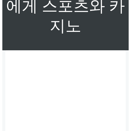
에게 스포츠와 카
지노