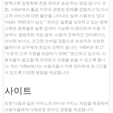
원엑스벳 암호화폐 전용 계좌로 송금 하는 방법 입니다. 또
한, 1xBet에서 출금 지연과 관련된 문제를 경험하고 있거나
고객 서비스에 대한 불만을 나타내는 일부 사용자도 있다
1xbet. 1000개가 넘는” “온라인 슬롯을 보유하고 있는 원엑
스벳은 종류별로 슬롯 검색이 가능해 더 편리하게 이용 가
능하다. 광범위한 게임 범위, 사용자 친화적인 인터페이스,
넉넉한 보너스, 견고한 모바일 경험으로 초보자와 숙련된
플레이어 모두에게 최상의 선택이 됩니다. 1xBet은 최고”
“수준의 고객 지원을 제공하기 위해” “헌신하고 있으며, 사
용자들이 필요할 때 언제든지 지원을 받을 수 있도록 합니
다. 우리 1xBet에서는 사용자들이 더욱 편리하게 로그인할
수 있도록 다양한 방법을 제공합니다.
사이트
또한 다음과 같은 카지노와 라이브 카지노 게임을 제공하여
사용자들에게 다채로운 온라인 경험을 제공합니다.