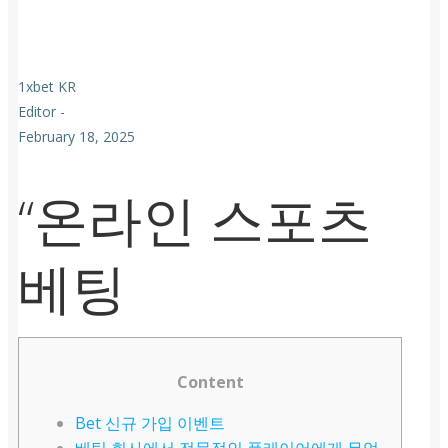
1xbet KR
Editor
-
February 18, 2025
“온라인 스포츠
베팅
Content
Bet 신규 가입 이벤트