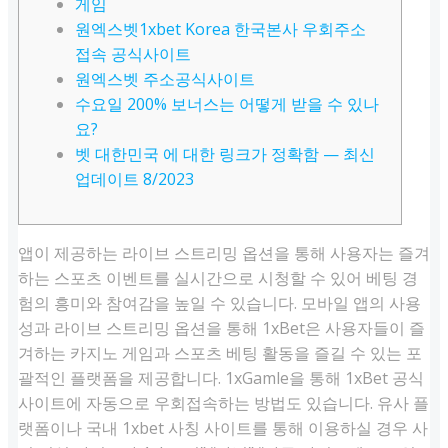
게임
원엑스벳1xbet Korea 한국본사 우회주소
접속 공식사이트
원엑스벳 주소공식사이트
수요일 200% 보너스는 어떻게 받을 수 있나
요?
벳 대한민국 에 대한 링크가 정확함 — 최신
업데이트 8/2023
앱이 제공하는 라이브 스트리밍 옵션을 통해 사용자는 즐겨
하는 스포츠 이벤트를 실시간으로 시청할 수 있어 베팅 경
험의 흥미와 참여감을 높일 수 있습니다. 모바일 앱의 사용
성과 라이브 스트리밍 옵션을 통해 1xBet은 사용자들이 즐
겨하는 카지노 게임과 스포츠 베팅 활동을 즐길 수 있는 포
괄적인 플랫폼을 제공합니다. 1xGamle을 통해 1xBet 공식
사이트에 자동으로 우회접속하는 방법도 있습니다. 유사 플
랫폼이나 국내 1xbet 사칭 사이트를 통해 이용하실 경우 사