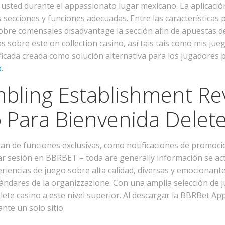
 usted durante el appassionato lugar mexicano. La aplicaci
 secciones y funciones adecuadas. Entre las características 
obre comensales disadvantage la sección afin de apuestas d
s sobre este on collection casino, así tais tais como mis j
icada creada como solución alternativa para los jugadores 
p
.
bling Establishment Re
o Para Bienvenida Delet
tan de funciones exclusivas, como notificaciones de promo
ciar sesión en BBRBET – toda are generally información se a
iencias de juego sobre alta calidad, diversas y emocionant
tándares de la organizzazione. Con una amplia selección de
delete casino a este nivel superior. Al descargar la BBRBet A
te un solo sitio.