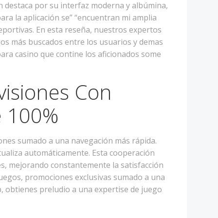
ón destaca por su interfaz moderna y albúmina,
para la aplicación se” “encuentran mi amplia
eportivas. En esta reseña, nuestros expertos
uegos más buscados entre los usuarios y demas
para casino que contine los aficionados some
visiones Con
e 100%
ciones sumado a una navegación más rápida.
ctualiza automáticamente. Esta cooperación
es, mejorando constantemente la satisfacción
 juegos, promociones exclusivas sumado a una
pp, obtienes preludio a una expertise de juego