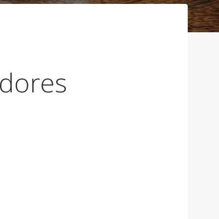
adores