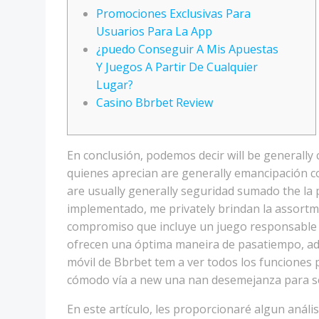
Promociones Exclusivas Para
Usuarios Para La App
¿puedo Conseguir A Mis Apuestas
Y Juegos A Partir De Cualquier
Lugar?
Casino Bbrbet Review
En conclusión, podemos decir will be generally 
quienes aprecian are generally emancipación co
are usually generally seguridad sumado the la
implementado, me privately brindan la assortme
compromiso que incluye un juego responsable k
ofrecen una óptima maneira de pasatiempo, ade
móvil de Bbrbet tem a ver todos los funciones p
cómodo vía a new una nan desemejanza para sel
En este artículo, les proporcionaré algun anál