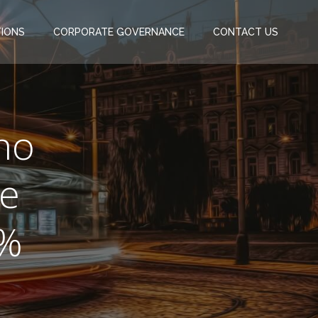
TIONS
CORPORATE GOVERNANCE
CONTACT US
no
De
0%