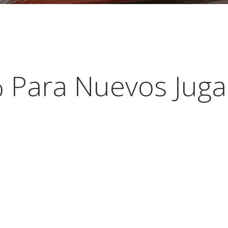
% Para Nuevos Jug