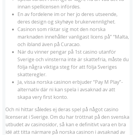
innan spellicensen infördes.
En av fordelene im or her jo deres utseende,
deres design og skyhøye brukervennlighet.
Casinon som riktar sig mot den norska
marknaden innehåller vanligast licens på” “Malta,
och ibland även på Curacao.
När du vinner pengar på 1st casino utanför
Sverige och vinsterna inte är skattefria, måste du
följa några viktiga steg för att följa Sveriges
skatteregler.
Ja, vissa norska casinon erbjuder “Pay M Play”-
alternativ där ni kan spela i avsaknad av att
skapa very first konto.
Och ni hittar således ej deras spel på något casino
licenserat i Sverige. Om du har tröttnat på den svenska
utbudet av casinosidor, så kan e definitivt vara en bra
idé att titta närmare på norska casinon i avsaknad av