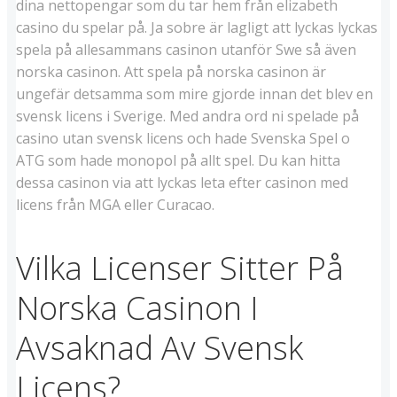
dina nettopengar som du tar hem från elizabeth
casino du spelar på. Ja sobre är lagligt att lyckas lyckas
spela på allesammans casinon utanför Swe så även
norska casinon. Att spela på norska casinon är
ungefär detsamma som mire gjorde innan det blev en
svensk licens i Sverige. Med andra ord ni spelade på
casino utan svensk licens och hade Svenska Spel o
ATG som hade monopol på allt spel. Du kan hitta
dessa casinon via att lyckas leta efter casinon med
licens från MGA eller Curacao.
Vilka Licenser Sitter På
Norska Casinon I
Avsaknad Av Svensk
Licens?