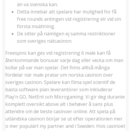
än va svenska kan.
Detta innebär att spelare har mulighed for få
free rounds antingen vid registrering elr vid sin
första insättning.
De sitter på nämligen ej samma restriktioner
som sveriges nätcasinon.
Freespins kan ges vid registrering 6 male kan få
återkommande bonusar varje dag eller vecka om man
kollar på var man spelar. Det finns alltså många
fördelar när male pratar om norska casinon över
sveriges casinon. Spelare kan filma spel scientif de
bästa software plan leverantörer som inkluderar
Play’n GO, NetEnt och Microgaming. Vi gir deg durante
komplett oversikt above alt i behøver å sans plus
attendre om de beste casinoer online. Att spela på
utländska casinon börjar se ut efter operationen mer
o mer populärt my partner and i Sweden. Hvis casinoet