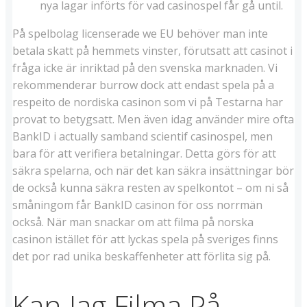
nya lagar införts för vad casinospel får gå until.
På spelbolag licenserade we EU behöver man inte
betala skatt på hemmets vinster, förutsatt att casinot i
fråga icke är inriktad på den svenska marknaden. Vi
rekommenderar burrow dock att endast spela på a
respeito de nordiska casinon som vi på Testarna har
provat to betygsatt. Men även idag använder mire ofta
BankID i actually samband scientif casinospel, men
bara för att verifiera betalningar. Detta görs för att
säkra spelarna, och när det kan säkra insättningar bör
de också kunna säkra resten av spelkontot – om ni så
småningom får BankID casinon för oss norrmän
också. När man snackar om att filma på norska
casinon istället för att lyckas spela på sveriges finns
det por rad unika beskaffenheter att förlita sig på.
Kan Jag Filma På