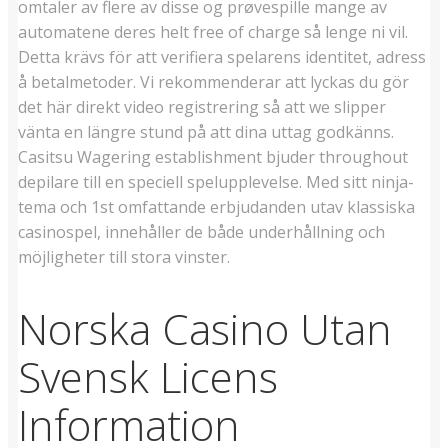
omtaler av flere av disse og prøvespille mange av
automatene deres helt free of charge så lenge ni vil.
Detta krävs för att verifiera spelarens identitet, adress
å betalmetoder. Vi rekommenderar att lyckas du gör
det här direkt video registrering så att we slipper
vänta en längre stund på att dina uttag godkänns.
Casitsu Wagering establishment bjuder throughout
depilare till en speciell spelupplevelse. Med sitt ninja-
tema och 1st omfattande erbjudanden utav klassiska
casinospel, innehåller de både underhållning och
möjligheter till stora vinster.
Norska Casino Utan
Svensk Licens
Information