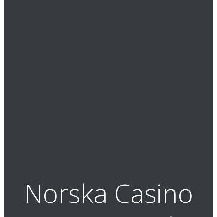
Norska Casino