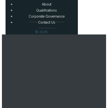
About
Qualifications
Corporate Governance
Contact Us
© 2026.