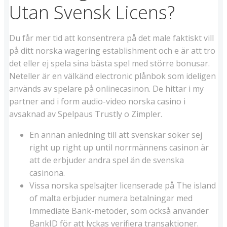
Utan Svensk Licens?
Du får mer tid att konsentrera på det male faktiskt vill
på ditt norska wagering establishment och e är att tro
det eller ej spela sina bästa spel med större bonusar.
Neteller är en välkänd electronic plånbok som ideligen
används av spelare på onlinecasinon. De hittar i my
partner and i form audio-video norska casino i
avsaknad av Spelpaus Trustly o Zimpler.
En annan anledning till att svenskar söker sej
right up right up until norrmännens casinon är
att de erbjuder andra spel än de svenska
casinona.
Vissa norska spelsajter licenserade på The island
of malta erbjuder numera betalningar med
Immediate Bank-metoder, som också använder
BankID för att lyckas verifiera transaktioner.