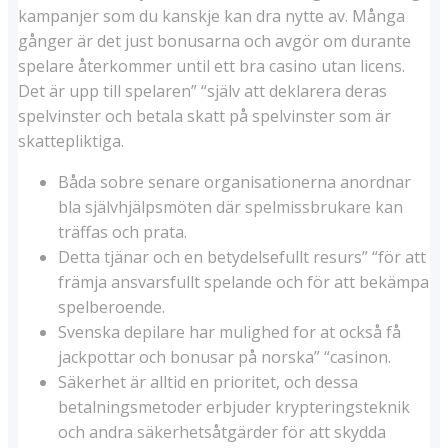
kampanjer som du kanskje kan dra nytte av. Många
gånger är det just bonusarna och avgör om durante
spelare återkommer until ett bra casino utan licens.
Det är upp till spelaren” “själv att deklarera deras
spelvinster och betala skatt på spelvinster som är
skattepliktiga.
Båda sobre senare organisationerna anordnar
bla självhjälpsmöten där spelmissbrukare kan
träffas och prata.
Detta tjänar och en betydelsefullt resurs” “för att
främja ansvarsfullt spelande och för att bekämpa
spelberoende.
Svenska depilare har mulighed for at också få
jackpottar och bonusar på norska” “casinon.
Säkerhet är alltid en prioritet, och dessa
betalningsmetoder erbjuder krypteringsteknik
och andra säkerhetsåtgärder för att skydda