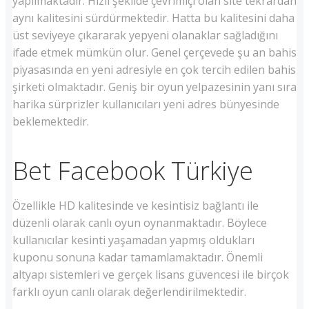
yapılmaktadır. Hızlı şekilde çevrimiçi olan site tekrardan
aynı kalitesini sürdürmektedir. Hatta bu kalitesini daha
üst seviyeye çıkararak yepyeni olanaklar sağladığını
ifade etmek mümkün olur. Genel çerçevede şu an bahis
piyasasında en yeni adresiyle en çok tercih edilen bahis
şirketi olmaktadır. Geniş bir oyun yelpazesinin yanı sıra
harika sürprizler kullanıcıları yeni adres bünyesinde
beklemektedir.
Bet Facebook Türkiye
Özellikle HD kalitesinde ve kesintisiz bağlantı ile
düzenli olarak canlı oyun oynanmaktadır. Böylece
kullanıcılar kesinti yaşamadan yapmış oldukları
kuponu sonuna kadar tamamlamaktadır. Önemli
altyapı sistemleri ve gerçek lisans güvencesi ile birçok
farklı oyun canlı olarak değerlendirilmektedir.