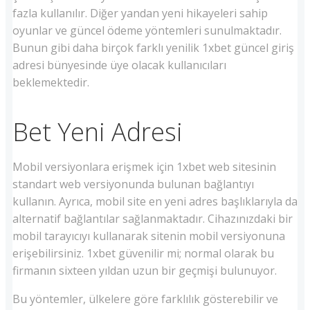
fazla kullanılır. Diğer yandan yeni hikayeleri sahip
oyunlar ve güncel ödeme yöntemleri sunulmaktadır.
Bunun gibi daha birçok farklı yenilik 1xbet güncel giriş
adresi bünyesinde üye olacak kullanıcıları
beklemektedir.
Bet Yeni Adresi
Mobil versiyonlara erişmek için 1xbet web sitesinin
standart web versiyonunda bulunan bağlantıyı
kullanın. Ayrıca, mobil site en yeni adres başlıklarıyla da
alternatif bağlantılar sağlanmaktadır. Cihazınızdaki bir
mobil tarayıcıyı kullanarak sitenin mobil versiyonuna
erişebilirsiniz. 1xbet güvenilir mi; normal olarak bu
firmanın sixteen yıldan uzun bir geçmişi bulunuyor.
Bu yöntemler, ülkelere göre farklılık gösterebilir ve