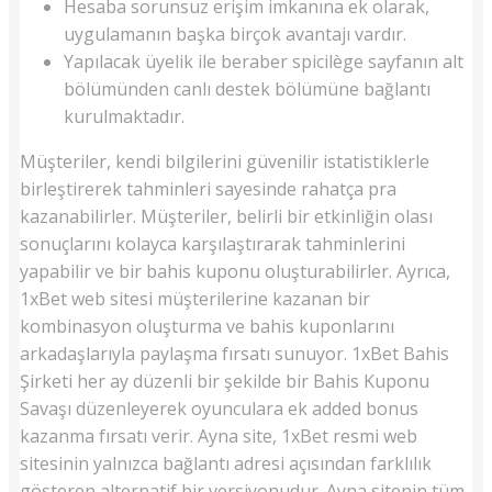
Hesaba sorunsuz erişim imkanına ek olarak,
uygulamanın başka birçok avantajı vardır.
Yapılacak üyelik ile beraber spicilège sayfanın alt
bölümünden canlı destek bölümüne bağlantı
kurulmaktadır.
Müşteriler, kendi bilgilerini güvenilir istatistiklerle
birleştirerek tahminleri sayesinde rahatça pra
kazanabilirler. Müşteriler, belirli bir etkinliğin olası
sonuçlarını kolayca karşılaştırarak tahminlerini
yapabilir ve bir bahis kuponu oluşturabilirler. Ayrıca,
1xBet web sitesi müşterilerine kazanan bir
kombinasyon oluşturma ve bahis kuponlarını
arkadaşlarıyla paylaşma fırsatı sunuyor. 1xBet Bahis
Şirketi her ay düzenli bir şekilde bir Bahis Kuponu
Savaşı düzenleyerek oyunculara ek added bonus
kazanma fırsatı verir. Ayna site, 1xBet resmi web
sitesinin yalnızca bağlantı adresi açısından farklılık
gösteren alternatif bir versiyonudur. Ayna sitenin tüm