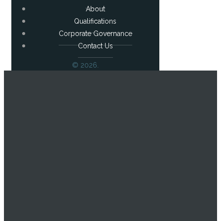
About
Qualifications
Corporate Governance
Contact Us
© 2026.