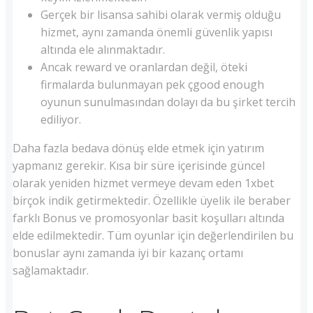
Gerçek bir lisansa sahibi olarak vermiş olduğu
hizmet, aynı zamanda önemli güvenlik yapısı
altında ele alınmaktadır.
Ancak reward ve oranlardan değil, öteki
firmalarda bulunmayan pek çgood enough
oyunun sunulmasından dolayı da bu şirket tercih
ediliyor.
Daha fazla bedava dönüş elde etmek için yatırım
yapmanız gerekir. Kısa bir süre içerisinde güncel
olarak yeniden hizmet vermeye devam eden 1xbet
birçok indik getirmektedir. Özellikle üyelik ile beraber
farklı Bonus ve promosyonlar basit koşulları altında
elde edilmektedir. Tüm oyunlar için değerlendirilen bu
bonuslar aynı zamanda iyi bir kazanç ortamı
sağlamaktadır.