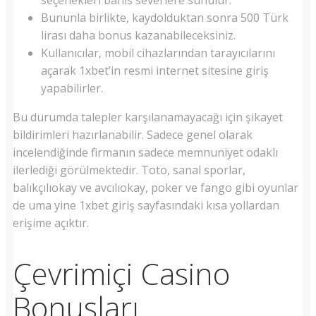
seçenekleri bahis severlere sunulur.
Bununla birlikte, kaydolduktan sonra 500 Türk
lirası daha bonus kazanabileceksiniz.
Kullanıcılar, mobil cihazlarından tarayıcılarını
açarak 1xbet’in resmi internet sitesine giriş
yapabilirler.
Bu durumda talepler karşılanamayacağı için şikayet
bildirimleri hazırlanabilir. Sadece genel olarak
incelendiğinde firmanın sadece memnuniyet odaklı
ilerlediği görülmektedir. Toto, sanal sporlar,
balıkçılıokay ve avcılıokay, poker ve fango gibi oyunlar
de uma yine 1xbet giriş sayfasındaki kısa yollardan
erişime açıktır.
Çevrimiçi Casino
Bonusları