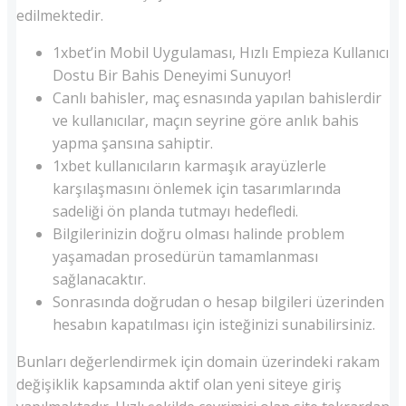
edilmektedir.
1xbet’in Mobil Uygulaması, Hızlı Empieza Kullanıcı
Dostu Bir Bahis Deneyimi Sunuyor!
Canlı bahisler, maç esnasında yapılan bahislerdir
ve kullanıcılar, maçın seyrine göre anlık bahis
yapma şansına sahiptir.
1xbet kullanıcıların karmaşık arayüzlerle
karşılaşmasını önlemek için tasarımlarında
sadeliği ön planda tutmayı hedefledi.
Bilgilerinizin doğru olması halinde problem
yaşamadan prosedürün tamamlanması
sağlanacaktır.
Sonrasında doğrudan o hesap bilgileri üzerinden
hesabın kapatılması için isteğinizi sunabilirsiniz.
Bunları değerlendirmek için domain üzerindeki rakam
değişiklik kapsamında aktif olan yeni siteye giriş