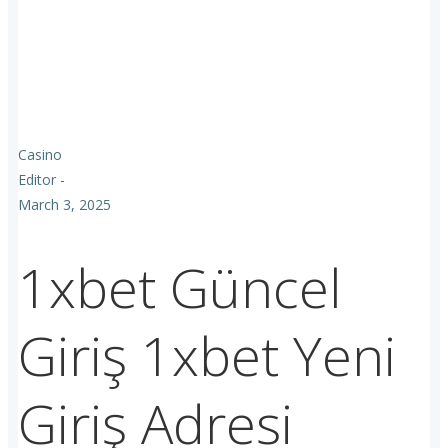
Casino
Editor
-
March 3, 2025
1xbet Güncel
Giriş 1xbet Yeni
Giriş Adresi