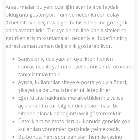
Araştırmalar bu yeni özelliğin avantajlı ve faydalı
olduğunu gösteriyor. Tüm bu nedenlerden dolayı
1xbet sitesini seçmek diğer bahis sitelerine göre çok
daha avantajlıdır. Türkiye’de on-line bahis sitelerine
getirilen erişim kısıtlamaları nedeniyle, 1xbet’in giriş
adresi zaman zaman değişiklik gösterebiliyor.
Saniyeler içinde yapılan üyelikten hemen
sonrasında ilk yatırıma özel bonuslar da otomatik
tanımlanmaktadır.
Ayrıca, kullanıcılar siteye e-posta yoluyla öneri,
şikayet ya de uma isteklerini iletebilirler.
Eğer ki site hakkında merak ettikleriniz va ise,
açıklanan bu tür bilgiler dimension nasıl bir
siteden olanak alacağınızı weil gösterecektir.
Üstelik arama motorları bu konuda genelde çok
kullanılan yöntemler içerisinde gelmektedir.
Bu bonus, hem spor bahisleri hem de casino