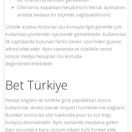
bir oranla oynanması gerekebilir.
Dilerseniz kapatılan hesabınızın tekrar açılmasını
anında bedava bir biçimde sağlayabilirsiniz.
Üstelik arama motorları bu konuyla ilgili genelde çok
kullanılan yöntemler içerisinde gelmektedir. Kullanıcılar
ilk sayfalarda bulunan farklı siteler üzerinden güncel
adresi elde eder. Aynı zamanda ve özellikle resmi
sosyal medya hesapları bu konuda
değerlendirilmektedir.
Bet Türkiye
Hesap bilgileri ile birlikte giriş yapıldıktan sonra
kullanıcılar direkt olarak müşteri hizmetlerine bağlanır.
Bundan sonra ise site hakkında your ex tür bilgi
kolayca alınmaktadır. Aynı zamanda meydana gelen
bazı sorunlara karşı çözüm odaklı hızlı hizmet elde