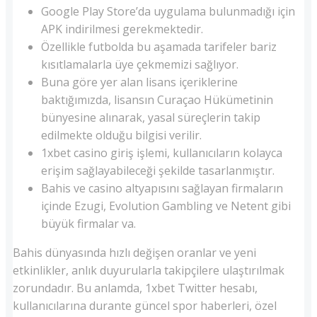
Google Play Store’da uygulama bulunmadığı için
APK indirilmesi gerekmektedir.
Özellikle futbolda bu aşamada tarifeler bariz
kısıtlamalarla üye çekmemizi sağlıyor.
Buna göre yer alan lisans içeriklerine
baktığımızda, lisansın Curaçao Hükümetinin
bünyesine alınarak, yasal süreçlerin takip
edilmekte olduğu bilgisi verilir.
1xbet casino giriş işlemi, kullanıcıların kolayca
erişim sağlayabileceği şekilde tasarlanmıştır.
Bahis ve casino altyapısını sağlayan firmaların
içinde Ezugi, Evolution Gambling ve Netent gibi
büyük firmalar va.
Bahis dünyasında hızlı değişen oranlar ve yeni
etkinlikler, anlık duyurularla takipçilere ulaştırılmak
zorundadır. Bu anlamda, 1xbet Twitter hesabı,
kullanıcılarına durante güncel spor haberleri, özel