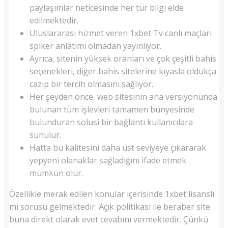
paylaşımlar neticesinde her tür bilgi elde
edilmektedir.
Uluslararası hizmet veren 1xbet Tv canlı maçları
spiker anlatımı olmadan yayınlıyor.
Ayrıca, sitenin yüksek oranları ve çok çeşitli bahis
seçenekleri, diğer bahis sitelerine kıyasla oldukça
cazip bir tercih olmasını sağlıyor.
Her şeyden önce, web sitesinin ana versiyonunda
bulunan tüm işlevleri tamamen bünyesinde
bulunduran solusi bir bağlantı kullanıcılara
sunulur.
Hatta bu kalitesini daha üst seviyeye çıkararak
yepyeni olanaklar sağladığını ifade etmek
mümkün olur.
Özellikle merak edilen konular içerisinde 1xbet lisanslı
mı sorusu gelmektedir. Açık politikası ile beraber site
buna direkt olarak evet cevabını vermektedir. Çünkü