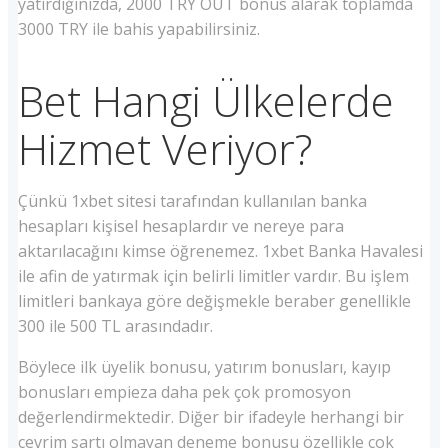
yatırdığınızda, 2000 TRY OUT bonus alarak toplamda
3000 TRY ile bahis yapabilirsiniz.
Bet Hangi Ülkelerde
Hizmet Veriyor?
Çünkü 1xbet sitesi tarafından kullanılan banka
hesapları kişisel hesaplardır ve nereye para
aktarılacağını kimse öğrenemez. 1xbet Banka Havalesi
ile afin de yatırmak için belirli limitler vardır. Bu işlem
limitleri bankaya göre değişmekle beraber genellikle
300 ile 500 TL arasındadır.
Böylece ilk üyelik bonusu, yatırım bonusları, kayıp
bonusları empieza daha pek çok promosyon
değerlendirmektedir. Diğer bir ifadeyle herhangi bir
çevrim şartı olmayan deneme bonusu özellikle çok