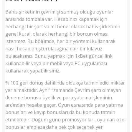
Bahis şirketinin çevrimiçi sunmuş olduğu oyunlar
arasında tombala var. Hesabınızı kapamak için
herhangi bir şart va mı Genel olarak bahis şirketinin
genel kuralı olarak herhangi bir borcun olması
istenmez. Bu bölümde, her bir yöntemi kullanarak
nasıl hesap oluşturulacağına dair bir kılavuz
bulacaksınız. Bunu yapmak için 1xBet güncel link
kullanabilir veya bir mobil veya PC uygulaması
kullanarak yapabilirsiniz.
% 100 geri dönüş dahilinde oldukça tatmin edici miktar
yer almaktadır. Aynı” “zamanda Çevrim şartı olmayan
deneme bonusu üyelik ve para yatırma işleminin
ardından hesaba geçer. Oyun esnasında para yatırma
bonusları ve kayıp bonusları da bu konuda tatmin
etmektedir. Doğum günü promosyonları, oyunları özel
bonuslar empieza daha pek çok seçenek yer