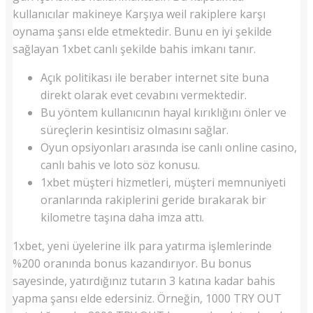
kullanıcılar makineye Karşıya weil rakiplere karşı
oynama şansı elde etmektedir. Bunu en iyi şekilde
sağlayan 1xbet canlı şekilde bahis imkanı tanır.
Açık politikası ile beraber internet site buna
direkt olarak evet cevabını vermektedir.
Bu yöntem kullanıcının hayal kırıklığını önler ve
süreçlerin kesintisiz olmasını sağlar.
Oyun opsiyonları arasında ise canlı online casino,
canlı bahis ve loto söz konusu.
1xbet müşteri hizmetleri, müşteri memnuniyeti
oranlarında rakiplerini geride bırakarak bir
kilometre taşına daha imza attı.
1xbet, yeni üyelerine ilk para yatırma işlemlerinde
%200 oranında bonus kazandırıyor. Bu bonus
sayesinde, yatırdığınız tutarın 3 katına kadar bahis
yapma şansı elde edersiniz. Örneğin, 1000 TRY OUT