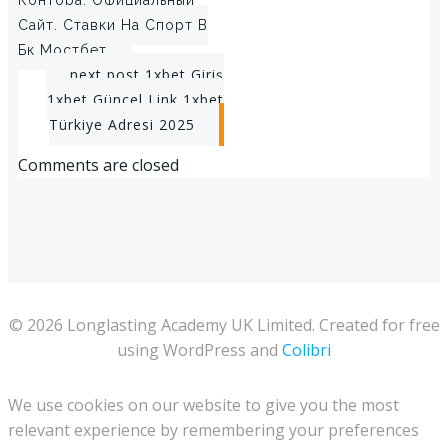
navigation
Контора: Официальный
Сайт, Ставки На Спорт В
Бк Мостбет
Post
next post
1xbet Giriş
1xbet Güncel Link 1xbet
navigation
Türkiye Adresi 2025
Comments are closed
© 2026 Longlasting Academy UK Limited. Created for free
using WordPress and
Colibri
We use cookies on our website to give you the most
relevant experience by remembering your preferences