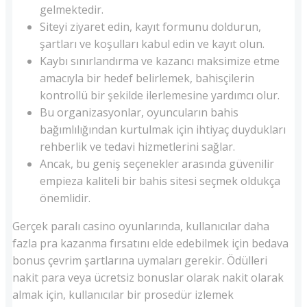
gelmektedir.
Siteyi ziyaret edin, kayıt formunu doldurun,
şartları ve koşulları kabul edin ve kayıt olun.
Kaybı sınırlandırma ve kazancı maksimize etme
amacıyla bir hedef belirlemek, bahisçilerin
kontrollü bir şekilde ilerlemesine yardımcı olur.
Bu organizasyonlar, oyuncuların bahis
bağımlılığından kurtulmak için ihtiyaç duydukları
rehberlik ve tedavi hizmetlerini sağlar.
Ancak, bu geniş seçenekler arasında güvenilir
empieza kaliteli bir bahis sitesi seçmek oldukça
önemlidir.
Gerçek paralı casino oyunlarında, kullanıcılar daha
fazla pra kazanma fırsatını elde edebilmek için bedava
bonus çevrim şartlarına uymaları gerekir. Ödülleri
nakit para veya ücretsiz bonuslar olarak nakit olarak
almak için, kullanıcılar bir prosedür izlemek