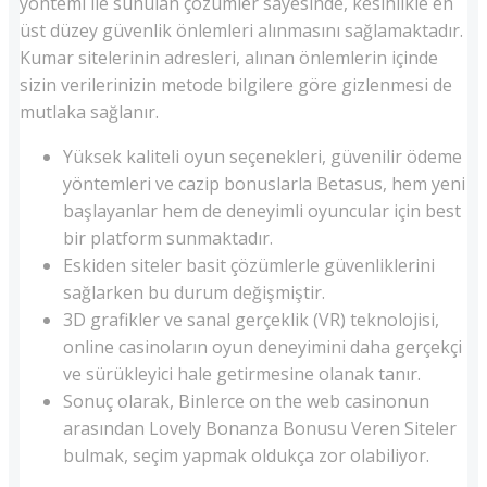
yöntemi ile sunulan çözümler sayesinde, kesinlikle en
üst düzey güvenlik önlemleri alınmasını sağlamaktadır.
Kumar sitelerinin adresleri, alınan önlemlerin içinde
sizin verilerinizin metode bilgilere göre gizlenmesi de
mutlaka sağlanır.
Yüksek kaliteli oyun seçenekleri, güvenilir ödeme
yöntemleri ve cazip bonuslarla Betasus, hem yeni
başlayanlar hem de deneyimli oyuncular için best
bir platform sunmaktadır.
Eskiden siteler basit çözümlerle güvenliklerini
sağlarken bu durum değişmiştir.
3D grafikler ve sanal gerçeklik (VR) teknolojisi,
online casinoların oyun deneyimini daha gerçekçi
ve sürükleyici hale getirmesine olanak tanır.
Sonuç olarak, Binlerce on the web casinonun
arasından Lovely Bonanza Bonusu Veren Siteler
bulmak, seçim yapmak oldukça zor olabiliyor.