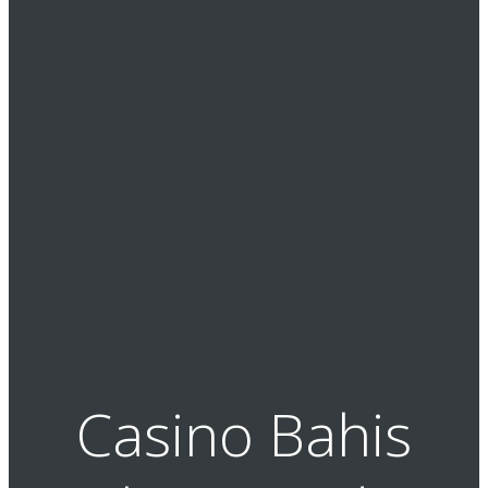
Casino Bahis