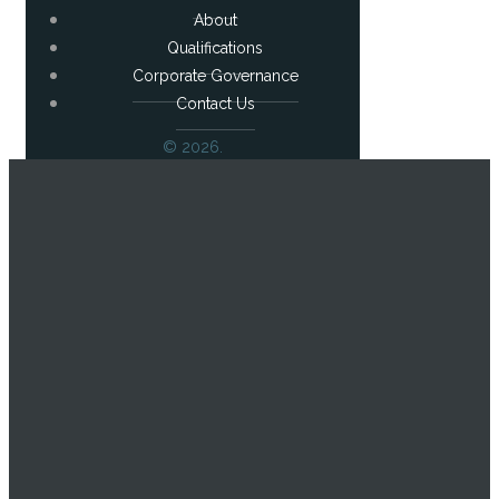
About
Qualifications
Corporate Governance
Contact Us
© 2026.