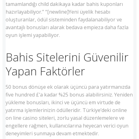
tamamlandığı child dakikaya kadar bahis kuponları
hazırlayabiliyor.” “[newline]Yeni üyelik hesabı
oluşturanlar, ödül sisteminden faydalanabiliyor ve
avantajlı bonusları alarak bedava empieza daha fazla
oyun işlemi yapabiliyor.
Bahis Sitelerini Güvenilir
Yapan Faktörler
50 bonus dönüşe ek olarak üçüncü para yatırmanızda
five hundred £’a kadar %25 bonus alabilirsiniz. Yeniden
yükleme bonusları, ikinci ve üçüncü em virtude de
yatırma işlemlerinizin ödülleridir. Türkiye’deki online
on line casino siteleri, zorlu yasal düzenlemelere ve
engellere rağmen, kullanıcılarına heyecan verici oyun
deneyimleri sunmaya devam etmektedir.