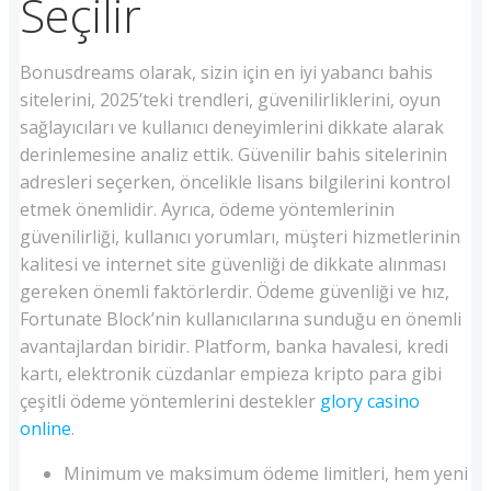
Seçilir
Bonusdreams olarak, sizin için en iyi yabancı bahis
sitelerini, 2025’teki trendleri, güvenilirliklerini, oyun
sağlayıcıları ve kullanıcı deneyimlerini dikkate alarak
derinlemesine analiz ettik. Güvenilir bahis sitelerinin
adresleri seçerken, öncelikle lisans bilgilerini kontrol
etmek önemlidir. Ayrıca, ödeme yöntemlerinin
güvenilirliği, kullanıcı yorumları, müşteri hizmetlerinin
kalitesi ve internet site güvenliği de dikkate alınması
gereken önemli faktörlerdir. Ödeme güvenliği ve hız,
Fortunate Block’nin kullanıcılarına sunduğu en önemli
avantajlardan biridir. Platform, banka havalesi, kredi
kartı, elektronik cüzdanlar empieza kripto para gibi
çeşitli ödeme yöntemlerini destekler
glory casino
online
.
Minimum ve maksimum ödeme limitleri, hem yeni