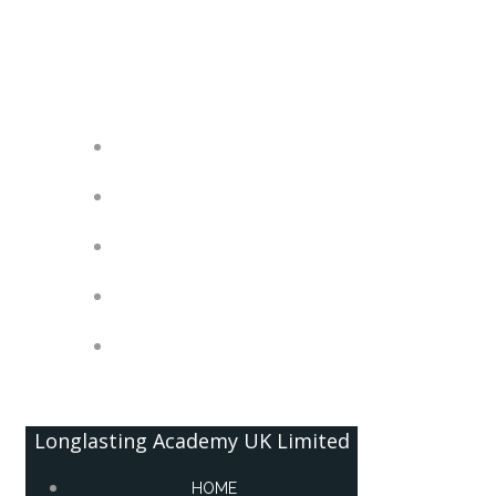
Skip
Longlasting Academy UK Limited
to
content
HOME
ABOUT
QUALIFICATIONS
CORPORATE GOVERNANCE
CONTACT US
Longlasting Academy UK Limited
HOME