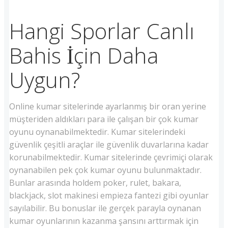
Hangi Sporlar Canlı
Bahis İçin Daha
Uygun?
Online kumar sitelerinde ayarlanmış bir oran yerine
müşteriden aldıkları para ile çalışan bir çok kumar
oyunu oynanabilmektedir. Kumar sitelerindeki
güvenlik çeşitli araçlar ile güvenlik duvarlarına kadar
korunabilmektedir. Kumar sitelerinde çevrimiçi olarak
oynanabilen pek çok kumar oyunu bulunmaktadır.
Bunlar arasında holdem poker, rulet, bakara,
blackjack, slot makinesi empieza fantezi gibi oyunlar
sayılabilir. Bu bonuslar ile gerçek parayla oynanan
kumar oyunlarının kazanma şansını arttırmak için