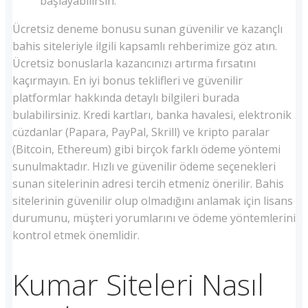
başlayabilirsin.
Ücretsiz deneme bonusu sunan güvenilir ve kazançlı
bahis siteleriyle ilgili kapsamlı rehberimize göz atın.
Ücretsiz bonuslarla kazancınızı artırma fırsatını
kaçırmayın. En iyi bonus teklifleri ve güvenilir
platformlar hakkında detaylı bilgileri burada
bulabilirsiniz. Kredi kartları, banka havalesi, elektronik
cüzdanlar (Papara, PayPal, Skrill) ve kripto paralar
(Bitcoin, Ethereum) gibi birçok farklı ödeme yöntemi
sunulmaktadır. Hızlı ve güvenilir ödeme seçenekleri
sunan sitelerinin adresi tercih etmeniz önerilir. Bahis
sitelerinin güvenilir olup olmadığını anlamak için lisans
durumunu, müşteri yorumlarını ve ödeme yöntemlerini
kontrol etmek önemlidir.
Kumar Siteleri Nasıl