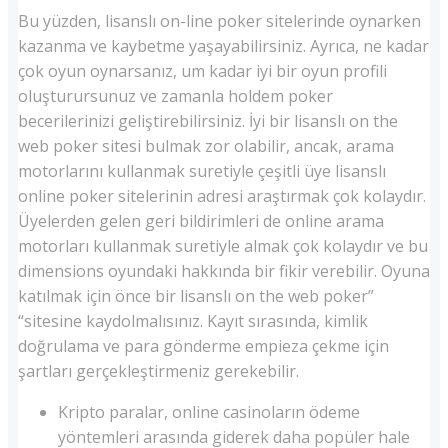
Bu yüzden, lisanslı on-line poker sitelerinde oynarken
kazanma ve kaybetme yaşayabilirsiniz. Ayrıca, ne kadar
çok oyun oynarsanız, um kadar iyi bir oyun profili
oluşturursunuz ve zamanla holdem poker
becerilerinizi geliştirebilirsiniz. İyi bir lisanslı on the
web poker sitesi bulmak zor olabilir, ancak, arama
motorlarını kullanmak suretiyle çeşitli üye lisanslı
online poker sitelerinin adresi araştırmak çok kolaydır.
Üyelerden gelen geri bildirimleri de online arama
motorları kullanmak suretiyle almak çok kolaydır ve bu
dimensions oyundaki hakkında bir fikir verebilir. Oyuna
katılmak için önce bir lisanslı on the web poker”
“sitesine kaydolmalısınız. Kayıt sırasında, kimlik
doğrulama ve para gönderme empieza çekme için
şartları gerçekleştirmeniz gerekebilir.
Kripto paralar, online casinoların ödeme
yöntemleri arasında giderek daha popüler hale