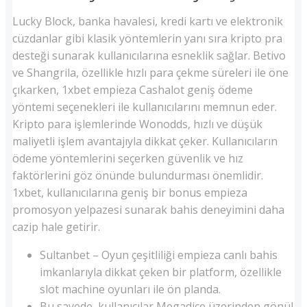
Lucky Block, banka havalesi, kredi kartı ve elektronik
cüzdanlar gibi klasik yöntemlerin yanı sıra kripto pra
desteği sunarak kullanıcılarına esneklik sağlar. Betivo
ve Shangrila, özellikle hızlı para çekme süreleri ile öne
çıkarken, 1xbet empieza Cashalot geniş ödeme
yöntemi seçenekleri ile kullanıcılarını memnun eder.
Kripto para işlemlerinde Wonodds, hızlı ve düşük
maliyetli işlem avantajıyla dikkat çeker. Kullanıcıların
ödeme yöntemlerini seçerken güvenlik ve hız
faktörlerini göz önünde bulundurması önemlidir.
1xbet, kullanıcılarına geniş bir bonus empieza
promosyon yelpazesi sunarak bahis deneyimini daha
cazip hale getirir.
Sultanbet – Oyun çeşitliliği empieza canlı bahis
imkanlarıyla dikkat çeken bir platform, özellikle
slot machine oyunları ile ön planda.
Bu sayede, kullanıcılar Megadice üzerinden gönül