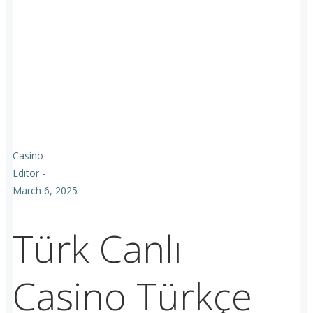
Casino
Editor
-
March 6, 2025
Türk Canlı
Casino Türkçe