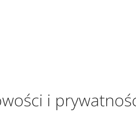
wości i prywatnośc