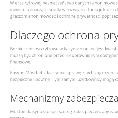
W erze cyfrowej bezpieczeństwo danych i anonimowość 
inwestują znaczące środki w rozwijanie funkcji, któr
graczom anonimowość i ochronę prywatności poprzez 
Dlaczego ochrona pry
Bezpieczeństwo cyfrowe w kasynach online jest kwesti
muszą być chronione przed nieuprawnionym dostępem. 
finansowe.
Kasyno Mostbet zdaje sobie sprawę z tych zagrożeń i
bezpieczne i poufne. Tym samym, użytkownicy mogą cze
Mechanizmy zabezpiecza
Mostbet kasyno stosuje szereg zabezpieczeń, aby zap