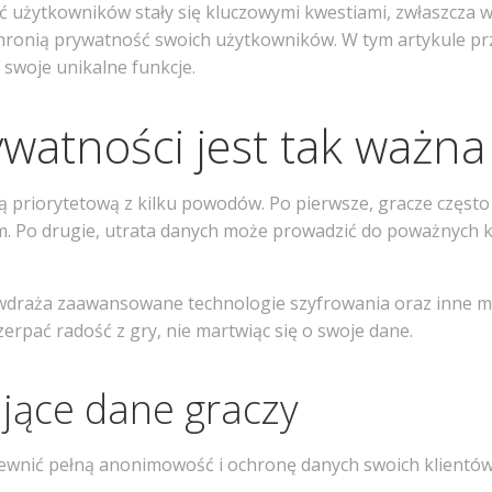
użytkowników stały się kluczowymi kwestiami, zwłaszcza w b
e chronią prywatność swoich użytkowników. W tym artykule p
swoje unikalne funkcje.
watności jest tak ważna
ą priorytetową z kilku powodów. Po pierwsze, gracze częst
Po drugie, utrata danych może prowadzić do poważnych kon
 wdraża zaawansowane technologie szyfrowania oraz inne m
rpać radość z gry, nie martwiąc się o swoje dane.
jące dane graczy
ewnić pełną anonimowość i ochronę danych swoich klientów