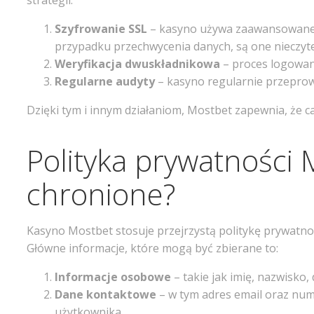
strategii:
Szyfrowanie SSL
– kasyno używa zaawansowanego
przypadku przechwycenia danych, są one nieczyt
Weryfikacja dwuskładnikowa
– proces logowan
Regularne audyty
– kasyno regularnie przeprow
Dzięki tym i innym działaniom, Mostbet zapewnia, że
Polityka prywatności M
chronione?
Kasyno Mostbet stosuje przejrzystą politykę prywatnoś
Główne informacje, które mogą być zbierane to:
Informacje osobowe
– takie jak imię, nazwisko
Dane kontaktowe
– w tym adres email oraz nu
użytkownika.