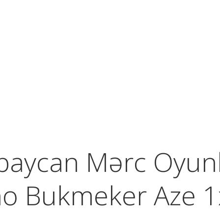
rbaycan Mərc Oyunl
ino Bukmeker Aze 