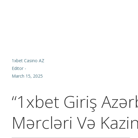
1xbet Casino AZ
Editor
-
March 15, 2025
“1xbet Giriş Azə
Mərcləri Və Kaz