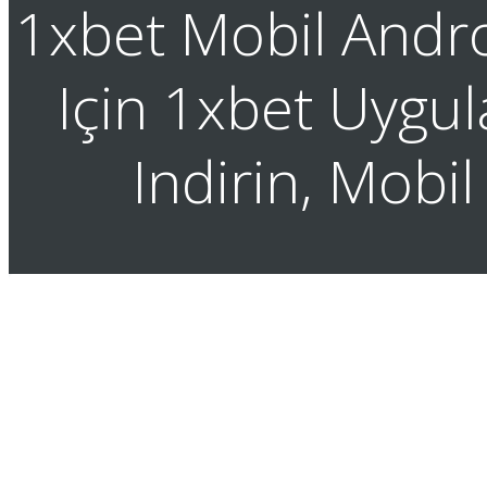
1xbet Mobil Andro
Için 1xbet Uygu
Indirin, Mobil