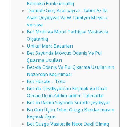
Köməkçi Funksionallıq
“Gamble Giriş Azərbaycan: 1xbet Az Ilə
Asan Qeydiyyat Və W Tamtym Miejscu
Versiya
Bet Mobi Və Mobil Tətbiqlər Vasitəsilə
Əlçatanlıq
Unikal Mərc Bazarları
Bet Saytında Mövcud Ödəniş Və Pul
Çıxarma Üsulları
Bet-də Ödəniş Və Pul Çıxarma Üsullarının
Nəzərdən Keçirilməsi
Bet Hesabı – Toto
Bet-də Qeydiyyatdan Keçmək Və Daxil
Olmaq Üçün Addım-addım Təlimatlar
Bet-in Rəsmi Saytında Sürətli Qeydiyyat
Bu Gün Üçün 1xbet Güzgü Bloklanmasını
Keçmək Üçün
Bet Güzgü Vasitəsilə Necə Daxil Olmaq