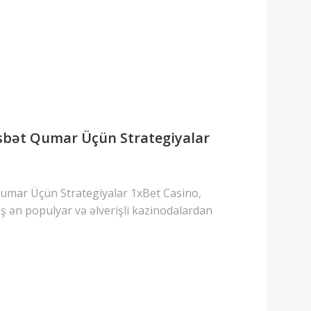
sbət Qumar Üçün Strategiyalar
mar Üçün Strategiyalar 1xBet Casino,
ış ən populyar və əlverişli kazinodalardan