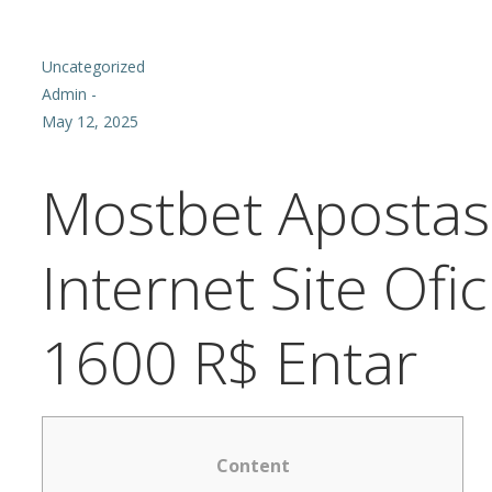
Uncategorized
Admin
-
May 12, 2025
Mostbet Apostas
Internet Site Of
1600 R$ Entar
Content