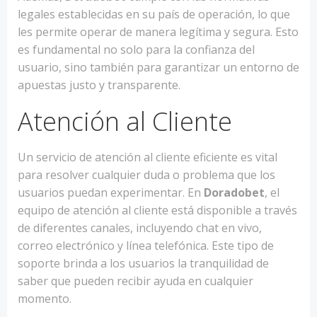
legales establecidas en su país de operación, lo que
les permite operar de manera legítima y segura. Esto
es fundamental no solo para la confianza del
usuario, sino también para garantizar un entorno de
apuestas justo y transparente.
Atención al Cliente
Un servicio de atención al cliente eficiente es vital
para resolver cualquier duda o problema que los
usuarios puedan experimentar. En
Doradobet
, el
equipo de atención al cliente está disponible a través
de diferentes canales, incluyendo chat en vivo,
correo electrónico y línea telefónica. Este tipo de
soporte brinda a los usuarios la tranquilidad de
saber que pueden recibir ayuda en cualquier
momento.