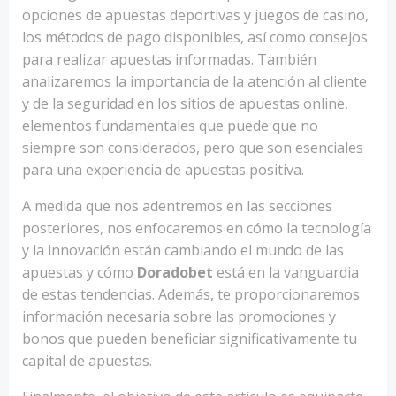
opciones de apuestas deportivas y juegos de casino,
los métodos de pago disponibles, así como consejos
para realizar apuestas informadas. También
analizaremos la importancia de la atención al cliente
y de la seguridad en los sitios de apuestas online,
elementos fundamentales que puede que no
siempre son considerados, pero que son esenciales
para una experiencia de apuestas positiva.
A medida que nos adentremos en las secciones
posteriores, nos enfocaremos en cómo la tecnología
y la innovación están cambiando el mundo de las
apuestas y cómo
Doradobet
está en la vanguardia
de estas tendencias. Además, te proporcionaremos
información necesaria sobre las promociones y
bonos que pueden beneficiar significativamente tu
capital de apuestas.