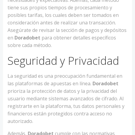
necesidades y expectativas. Además, cada método
tiene sus propios tiempos de procesamiento y
posibles tarifas, los cuales deben ser tomados en
consideración antes de realizar una transacción.
Asegúrate de revisar la sección de pagos y depósitos
en
Doradobet
para obtener detalles específicos
sobre cada método.
Seguridad y Privacidad
La seguridad es una preocupación fundamental en
las plataformas de apuestas en línea.
Doradobet
prioriza la protección de datos y la privacidad del
usuario mediante sistemas avanzados de cifrado. Al
registrarte en la plataforma, tus datos personales y
financieros están protegidos contra acceso no
autorizado.
Además,
Doradobet
cumple con las normativas