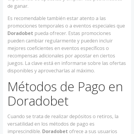
de ganar.
Es recomendable también estar atento a las
promociones temporales o a eventos especiales que
Doradobet
pueda ofrecer. Estas promociones
pueden cambiar regularmente y pueden incluir
mejores coeficientes en eventos específicos o
recompensas adicionales por apostar en ciertos
juegos. La clave está en informarse sobre las ofertas
disponibles y aprovecharlas al máximo.
Métodos de Pago en
Doradobet
Cuando se trata de realizar depósitos o retiros, la
versatilidad en los métodos de pago es
imprescindible.
Doradobet
ofrece a sus usuarios