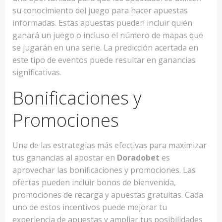
su conocimiento del juego para hacer apuestas
informadas. Estas apuestas pueden incluir quién
ganará un juego o incluso el número de mapas que
se jugarán en una serie. La predicción acertada en
este tipo de eventos puede resultar en ganancias
significativas.
Bonificaciones y
Promociones
Una de las estrategias más efectivas para maximizar
tus ganancias al apostar en
Doradobet
es
aprovechar las bonificaciones y promociones. Las
ofertas pueden incluir bonos de bienvenida,
promociones de recarga y apuestas gratuitas. Cada
uno de estos incentivos puede mejorar tu
experiencia de apuestas y ampliar tus posibilidades