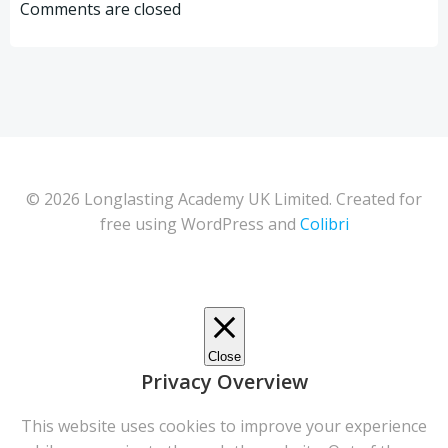
navigation
navigation
Comments are closed
© 2026 Longlasting Academy UK Limited. Created for
free using WordPress and
Colibri
Close
Privacy Overview
This website uses cookies to improve your experience