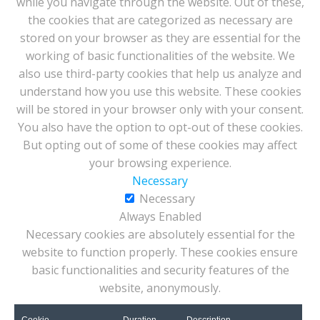
while you navigate through the website. Out of these,
the cookies that are categorized as necessary are
stored on your browser as they are essential for the
working of basic functionalities of the website. We
also use third-party cookies that help us analyze and
understand how you use this website. These cookies
will be stored in your browser only with your consent.
You also have the option to opt-out of these cookies.
But opting out of some of these cookies may affect
your browsing experience.
Necessary
Necessary
Always Enabled
Necessary cookies are absolutely essential for the
website to function properly. These cookies ensure
basic functionalities and security features of the
website, anonymously.