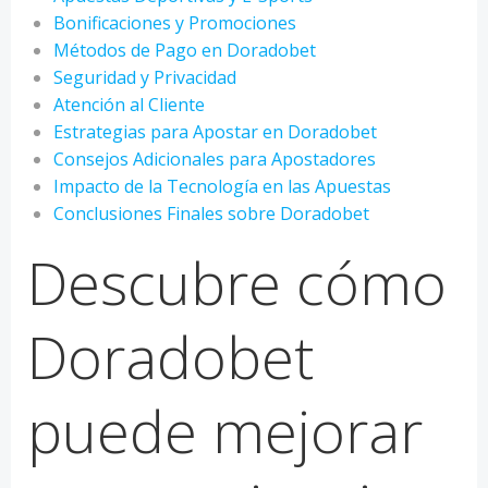
Bonificaciones y Promociones
Métodos de Pago en Doradobet
Seguridad y Privacidad
Atención al Cliente
Estrategias para Apostar en Doradobet
Consejos Adicionales para Apostadores
Impacto de la Tecnología en las Apuestas
Conclusiones Finales sobre Doradobet
Descubre cómo
Doradobet
puede mejorar