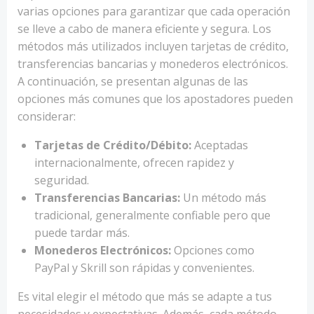
varias opciones para garantizar que cada operación
se lleve a cabo de manera eficiente y segura. Los
métodos más utilizados incluyen tarjetas de crédito,
transferencias bancarias y monederos electrónicos.
A continuación, se presentan algunas de las
opciones más comunes que los apostadores pueden
considerar:
Tarjetas de Crédito/Débito:
Aceptadas
internacionalmente, ofrecen rapidez y
seguridad.
Transferencias Bancarias:
Un método más
tradicional, generalmente confiable pero que
puede tardar más.
Monederos Electrónicos:
Opciones como
PayPal y Skrill son rápidas y convenientes.
Es vital elegir el método que más se adapte a tus