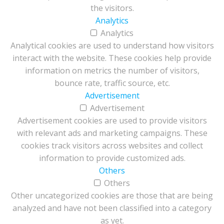
the visitors.
Analytics
Analytics
Analytical cookies are used to understand how visitors
interact with the website. These cookies help provide
information on metrics the number of visitors,
bounce rate, traffic source, etc.
Advertisement
Advertisement
Advertisement cookies are used to provide visitors
with relevant ads and marketing campaigns. These
cookies track visitors across websites and collect
information to provide customized ads.
Others
Others
Other uncategorized cookies are those that are being
analyzed and have not been classified into a category
as yet.