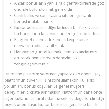
Ancak bonusların yanı sıra diğer faktörleri de göz
önünde bulundurmak gereklidir.
Canlı bahis ve canlı casino siteleri için canlı
bonuslar alabilirsiniz.
Bu tür bonusların diğerlerinden bir farkı vardır,
bu bonusların kullanım süreleri çok çabuk dolar.
En güncel casino adresine tıklayıp kumar
dünyasına adım atabilirsiniz.
Her zaman güncel kalmak, hem kazançlarınızı
artıracak hem de oyun deneyiminizi
zenginleştirecektir.
Bir online platform seçerken yapılacak en önemli şey
platformun güvenilirliğini sorgulamaktır. Kullanıcı
yorumları, bonus koşulları ve genel müşteri
deneyimleri dikkate alınmalıdır. Platformun daha önce
diğer kullanıcılar tarafından ne şekilde değerlendirildiği
büyük önem taşır. Bu tür bonuslar genellikle belirli