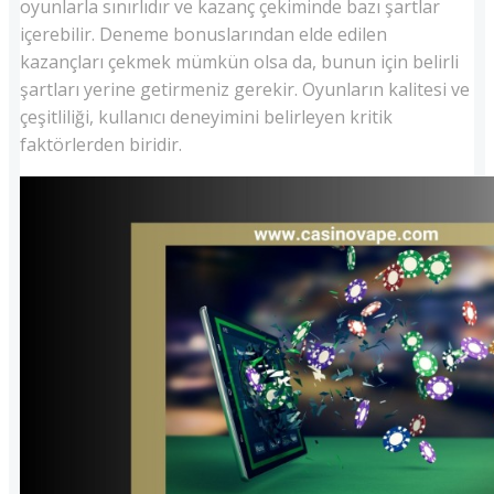
oyunlarla sınırlıdır ve kazanç çekiminde bazı şartlar
içerebilir. Deneme bonuslarından elde edilen
kazançları çekmek mümkün olsa da, bunun için belirli
şartları yerine getirmeniz gerekir. Oyunların kalitesi ve
çeşitliliği, kullanıcı deneyimini belirleyen kritik
faktörlerden biridir.