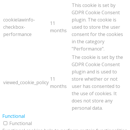
This cookie is set by
GDPR Cookie Consent
cookielawinfo-
plugin. The cookie is
11
checkbox-
used to store the user
months
performance
consent for the cookies
in the category
"Performance".
The cookie is set by the
GDPR Cookie Consent
plugin and is used to
11
store whether or not
viewed_cookie_policy
months
user has consented to
the use of cookies. It
does not store any
personal data.
Functional
Functional