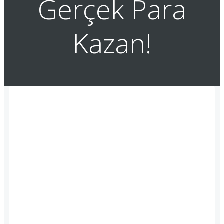
Gerçek Para
Kazan!