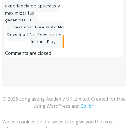
navigation
experiencia de apuestas y
maximizar tus
ganancias._1
Post
next post
Free Slots No
Download No Registration:
navigation
Instant Play
Comments are closed
© 2026 Longlasting Academy UK Limited. Created for free
using WordPress and
Colibri
We use cookies on our website to give you the most