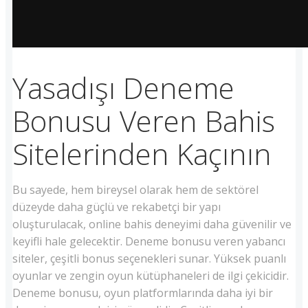
Yasadışı Deneme
Bonusu Veren Bahis
Sitelerinden Kaçının
Bu sayede, hem bireysel olarak hem de sektörel
düzeyde daha güçlü ve rekabetçi bir yapı
oluşturulacak, online bahis deneyimi daha güvenilir ve
keyifli hale gelecektir. Deneme bonusu veren yabancı
siteler, çeşitli bonus seçenekleri sunar. Yüksek puanlı
oyunlar ve zengin oyun kütüphaneleri de ilgi çekicidir.
Deneme bonusu, oyun platformlarında daha iyi bir