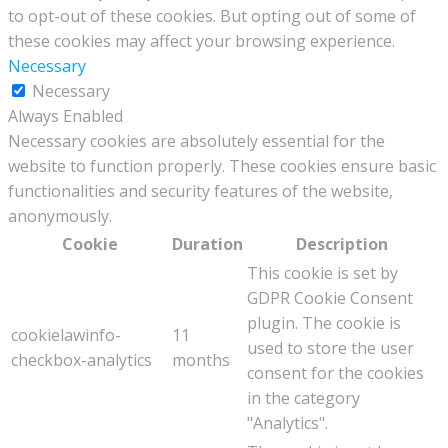
to opt-out of these cookies. But opting out of some of
these cookies may affect your browsing experience.
Necessary
Necessary
Always Enabled
Necessary cookies are absolutely essential for the
website to function properly. These cookies ensure basic
functionalities and security features of the website,
anonymously.
Cookie
Duration
Description
This cookie is set by
GDPR Cookie Consent
plugin. The cookie is
cookielawinfo-
11
used to store the user
checkbox-analytics
months
consent for the cookies
in the category
"Analytics".