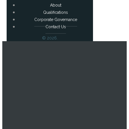
About
Qualifications
Corporate Governance
Contact Us
© 2026.