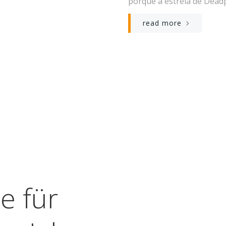
porque a estreia de Deadp
read more
e für