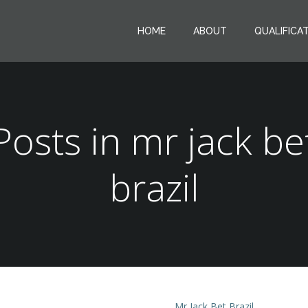
HOME
ABOUT
QUALIFICA
Posts in mr jack be
brazil
Mr Jack Bet Brazil