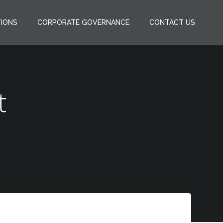
TIONS
CORPORATE GOVERNANCE
CONTACT US
t