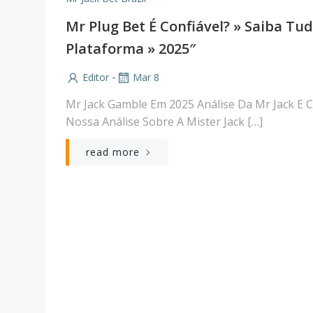
Mr Plug Bet É Confiável? » Saiba Tu
Plataforma » 2025″
-
Editor
Mar 8
Mr Jack Gamble Em 2025 Análise Da Mr Jack E 
Nossa Análise Sobre A Mister Jack […]
read more