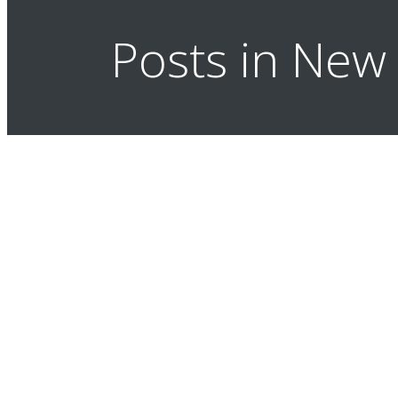
Posts in New