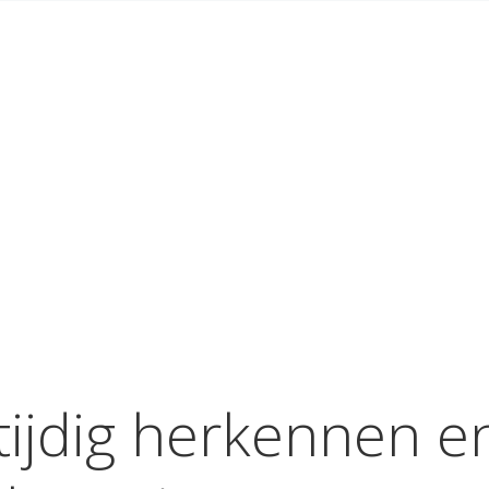
 tijdig herkennen 