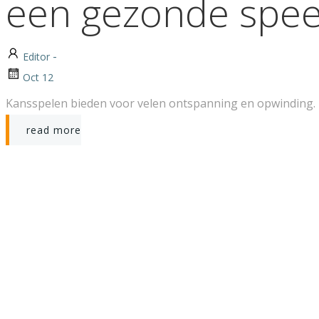
een gezonde spee
-
Editor
Oct 12
Kansspelen bieden voor velen ontspanning en opwinding. E
read more