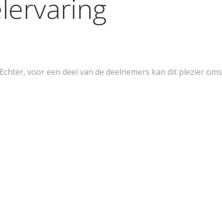
lervaring
chter, voor een deel van de deelnemers kan dit plezier omsl