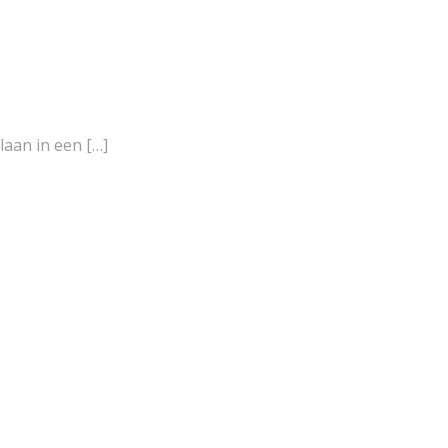
aan in een […]