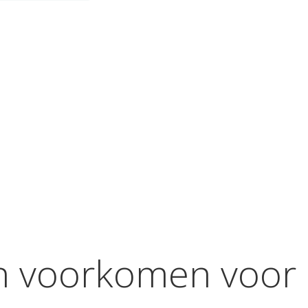
en voorkomen voor