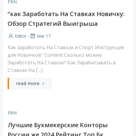
PBN
“как Заработать На Ставках Новичку:
Обзор Стратегий Выигрыша
-
Editor
Mar 17
Как заработать На Ставках и Спорт Инструкция
для Новичков” Content Сколько можно
Заработать На Ставках? Как Зарабатывать в
Ставках На […]
read more
PBN
Лучшие Букмекерские Конторы
России же 2024 Рейтинг Топ Бк