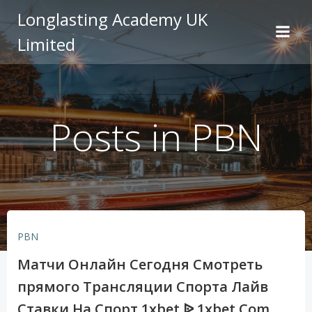
Skip
Longlasting Academy UK
to
Limited
content
Posts in PBN
PBN
Матчи Онлайн Сегодня Смотреть
прямого Трансляции Спорта Лайв
Ставки На Спорт 1xbet ᐉ 1xbet Com