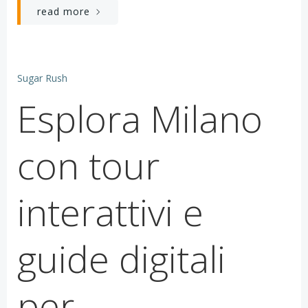
read more
Sugar Rush
Esplora Milano
con tour
interattivi e
guide digitali
per